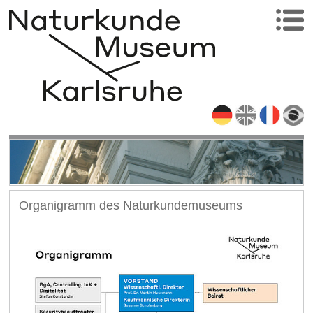
Organigramm des Naturkundemuseums