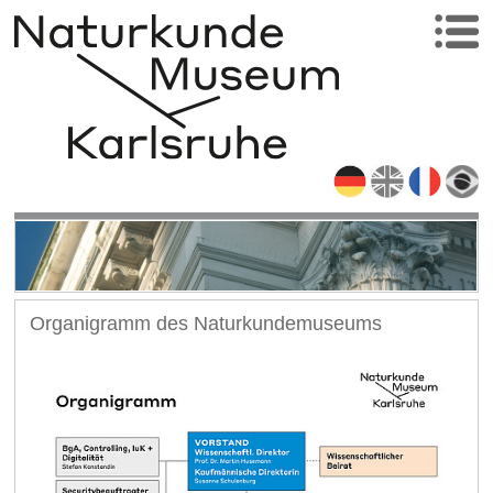
Organigramm des Naturkundemuseums