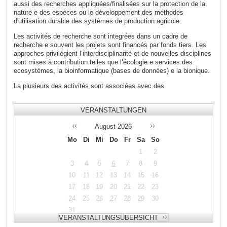
aussi des recherches appliquées/finalisées sur la protection de la
nature e des espèces ou le développement des méthodes
d'utilisation durable des systèmes de production agricole.
Les activités de recherche sont integrées dans un cadre de
recherche e souvent les projets sont financés par fonds tiers. Les
approches privilégient l’interdisciplinarité et de nouvelles disciplines
sont mises à contribution telles que l’écologie e services des
ecosystèmes, la bioinformatique (bases de données) e la bionique.
La plusieurs des activités sont associées avec des
VERANSTALTUNGEN
August
2026
Mo
Di
Mi
Do
Fr
Sa
So
1
2
3
4
5
6
7
8
9
10
11
12
13
14
15
16
17
18
19
20
21
22
23
24
25
26
27
28
29
30
31