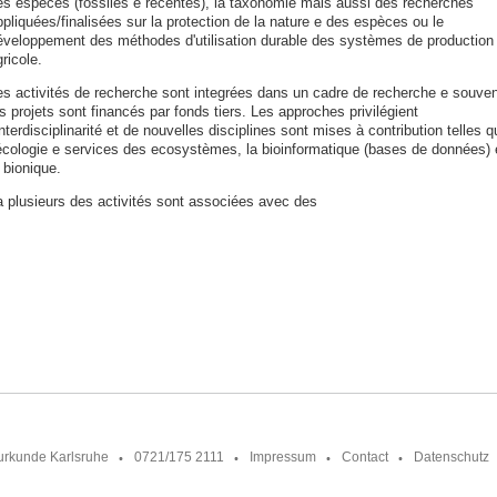
es espèces (fossiles e récentes), la taxonomie mais aussi des recherches
pliquées/finalisées sur la protection de la nature e des espèces ou le
éveloppement des méthodes d'utilisation durable des systèmes de production
ricole.
es activités de recherche sont integrées dans un cadre de recherche e souven
s projets sont financés par fonds tiers. Les approches privilégient
interdisciplinarité et de nouvelles disciplines sont mises à contribution telles q
’écologie e services des ecosystèmes, la bioinformatique (bases de données) 
 bionique.
a plusieurs des activités sont associées avec des
urkunde Karlsruhe
0721/175 2111
Impressum
Contact
Datenschutz