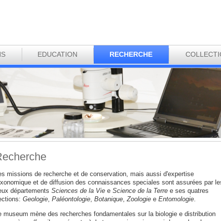
NS
EDUCATION
RECHERCHE
COLLECT
Recherche
es missions de recherche et de conservation, mais aussi d'expertise
axonomique et de diffusion des connaissances speciales sont assurées par le
eux départements
Sciences de la Vie
e
Science de la Terre
e ses quatres
ections:
Geologie
,
Paléontologie
,
Botanique
,
Zoologie
e
Entomologie
.
e museum mène des recherches fondamentales sur la biologie e distribution