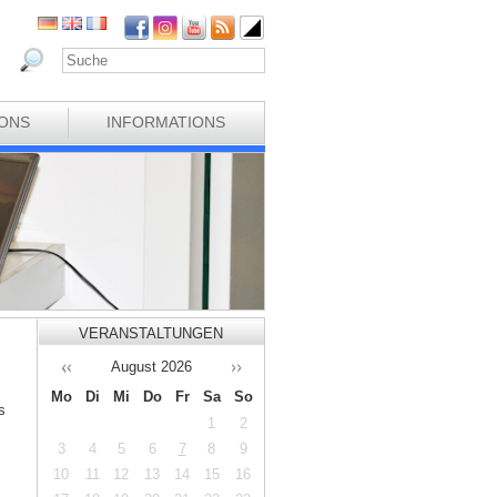
IONS
INFORMATIONS
VERANSTALTUNGEN
August
2026
Mo
Di
Mi
Do
Fr
Sa
So
s
1
2
3
4
5
6
7
8
9
10
11
12
13
14
15
16