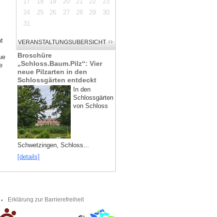
17
18
19
20
21
22
23
24
25
26
27
28
29
30
31
t
Broschüre
ue
„Schloss.Baum.Pilz“: Vier
e
neue Pilzarten in den
Schlossgärten entdeckt
In den
Schlossgärten
von Schloss
Schwetzingen, Schloss...
[details]
Erklärung zur Barrierefreiheit