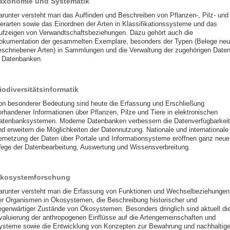
axonomie und Systematik
arunter versteht man das Auffinden und Beschreiben von Pflanzen-, Pilz- und
ierarten sowie das Einordnen der Arten in Klassifikationssysteme und das
ufzeigen von Verwandtschaftsbeziehungen. Dazu gehört auch die
okumentation der gesammelten Exemplare, besonders der Typen (Belege neu
eschriebener Arten) in Sammlungen und die Verwaltung der zugehörigen Date
n Datenbanken.
iodiversitätsinformatik
on besonderer Bedeutung sind heute die Erfassung und Erschließung
orhandener Informationen über Pflanzen, Pilze und Tiere in elektronischen
atenbanksystemen. Moderne Datenbanken verbessern die Datenverfügbarkeit
nd erweitern die Möglichkeiten der Datennutzung. Nationale und internationale
ernetzung der Daten über Portale und Informationsysteme eröffnen ganz neue
ege der Datenbearbeitung, Auswertung und Wissensverbreitung.
kosystemforschung
arunter versteht man die Erfassung von Funktionen und Wechselbeziehungen
er Organismen in Ökosystemen, die Beschreibung historischer und
egenwärtiger Zustände von Ökosystemen. Besonders dringlich sind aktuell di
valuierung der anthropogenen Einflüsse auf die Artengemeinschaften und
ysteme sowie die Entwicklung von Konzepten zur Bewahrung und nachhaltig