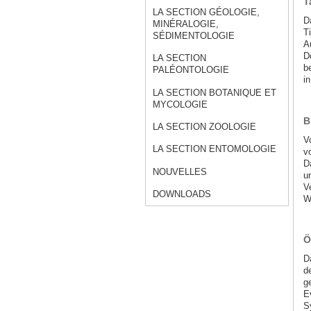
T
LA SECTION GÉOLOGIE,
D
MINÉRALOGIE,
T
SÉDIMENTOLOGIE
A
D
LA SECTION
b
PALÉONTOLOGIE
i
LA SECTION BOTANIQUE ET
MYCOLOGIE
B
LA SECTION ZOOLOGIE
V
LA SECTION ENTOMOLOGIE
v
D
NOUVELLES
u
V
DOWNLOADS
W
Ö
D
d
g
E
S