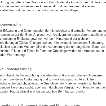
utzung der natürlichen Ressourcen. Dafür bilden die Organismen mit der imm
och weitgehend unbekannten Artenvielfalt und der darin enthaltenenen
enetischen und biochemischen Information die Grundlage.
iogeographie
ie Erfassung und Dokumentation der historischen und aktuellen Verbreitung d
rganismen auf der Erde, Analysen von Arealveränderungen durch natürliche u
nthropogene Einflüsse gewinnen vor dem Hintergrund der globalen
eränderungen (Global Change) und des Klimawandels besondere Bedeutung.
eispiele aus dem Museum sind die Aufbereitung der umfangreichen Daten zu
flanzen, Pilzen und Tieren in Form der Grundlagenwerke zum Artenschutz in
aden-Württemberg.
volutionsforschung
ie umfasst die Untersuchung von lebenden und ausgestorbenen Organismen
it dem Ziel deren Abstammung und Entwicklungsgeschichte zu klären.
echanische und physiologische Grundlagen der Funktion werden an heute
ebenden Tiere untersucht, aber auch durch den Vergleich von Fossilien mit der
ezenten Fauna erfasst und leisten wichtige Beiträge zur Bionik.
thnobotanik, Ethnomykologie und Ethnozoologie