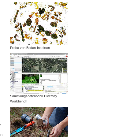
n
Probe von Boden-Insekten
Sammlungsdatenbank Diversity
Workbench
e
en