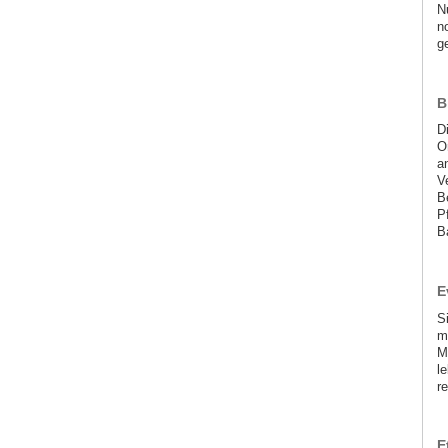
N
n
g
B
D
O
a
V
B
P
B
E
S
m
M
l
r
E