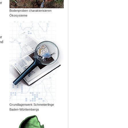
er
Bodenproben charakterisieren
Ökosysteme
er
nd
Grundlagenwerk Schmetterlinge
Baden-Württembergs