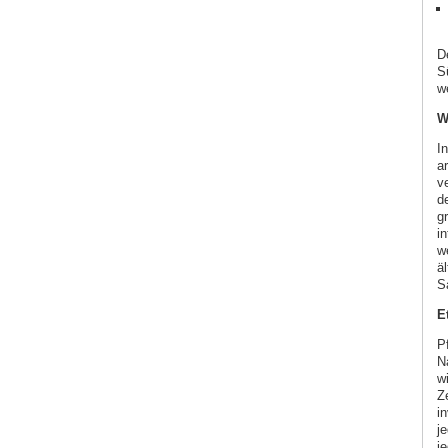
D
S
w
W
I
a
v
d
g
i
w
ä
S
E
P
N
wi
Z
i
j
j