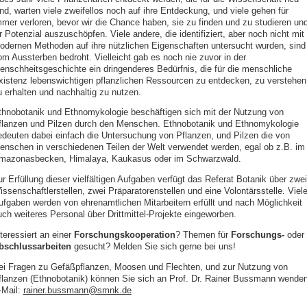
ind, warten viele zweifellos noch auf ihre Entdeckung, und viele gehen für
mmer verloren, bevor wir die Chance haben, sie zu finden und zu studieren un
r Potenzial auszuschöpfen. Viele andere, die identifiziert, aber noch nicht mit
odernen Methoden auf ihre nützlichen Eigenschaften untersucht wurden, sind
om Aussterben bedroht. Vielleicht gab es noch nie zuvor in der
enschheitsgeschichte ein dringenderes Bedürfnis, die für die menschliche
xistenz lebenswichtigen pflanzlichen Ressourcen zu entdecken, zu verstehen
u erhalten und nachhaltig zu nutzen.
thnobotanik und Ethnomykologie beschäftigen sich mit der Nutzung von
flanzen und Pilzen durch den Menschen. Ethnobotanik und Ethnomykologie
edeuten dabei einfach die Untersuchung von Pflanzen, und Pilzen die von
enschen in verschiedenen Teilen der Welt verwendet werden, egal ob z.B. im
mazonasbecken, Himalaya, Kaukasus oder im Schwarzwald.
r Erfüllung dieser vielfältigen Aufgaben verfügt das Referat Botanik über zwei
ssenschaftlerstellen, zwei Präparatorenstellen und eine Volontärsstelle. Viel
ufgaben werden von ehrenamtlichen Mitarbeitern erfüllt und nach Möglichkeit
uch weiteres Personal über Drittmittel-Projekte eingeworben.
teressiert an einer
Forschungskooperation
? Themen für
Forschungs-
oder
bschlussarbeiten
gesucht? Melden Sie sich gerne bei uns!
ei Fragen zu Gefäßpflanzen, Moosen und Flechten, und zur Nutzung von
flanzen (Ethnobotanik) können Sie sich an Prof. Dr. Rainer Bussmann wenden
‑Mail:
rainer.bussmann@smnk.de