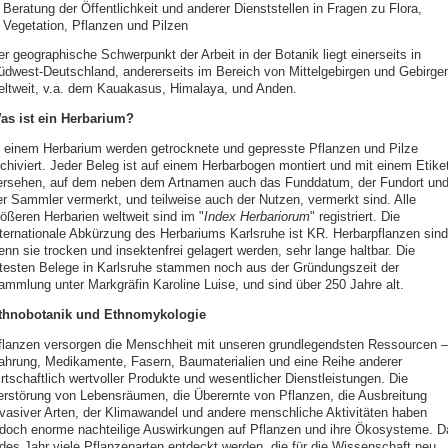
Beratung der Öffentlichkeit und anderer Dienststellen in Fragen zu Flora,
Vegetation, Pflanzen und Pilzen
er geographische Schwerpunkt der Arbeit in der Botanik liegt einerseits in
üdwest-Deutschland, andererseits im Bereich von Mittelgebirgen und Gebirge
eltweit, v.a. dem Kauakasus, Himalaya, und Anden.
as ist ein Herbarium?
n einem Herbarium werden getrocknete und gepresste Pflanzen und Pilze
rchiviert. Jeder Beleg ist auf einem Herbarbogen montiert und mit einem Etiket
ersehen, auf dem neben dem Artnamen auch das Funddatum, der Fundort un
er Sammler vermerkt, und teilweise auch der Nutzen, vermerkt sind. Alle
rößeren Herbarien weltweit sind im "
Index Herbariorum
" registriert. Die
nternationale Abkürzung des Herbariums Karlsruhe ist KR. Herbarpflanzen sind
enn sie trocken und insektenfrei gelagert werden, sehr lange haltbar. Die
ltesten Belege in Karlsruhe stammen noch aus der Gründungszeit der
ammlung unter Markgräfin Karoline Luise, und sind über 250 Jahre alt.
thnobotanik und Ethnomykologie
flanzen versorgen die Menschheit mit unseren grundlegendsten Ressourcen –
ahrung, Medikamente, Fasern, Baumaterialien und eine Reihe anderer
rtschaftlich wertvoller Produkte und wesentlicher Dienstleistungen. Die
erstörung von Lebensräumen, die Überernte von Pflanzen, die Ausbreitung
nvasiver Arten, der Klimawandel und andere menschliche Aktivitäten haben
edoch enorme nachteilige Auswirkungen auf Pflanzen und ihre Ökosysteme. D
edes Jahr viele Pflanzenarten entdeckt werden, die für die Wissenschaft neu