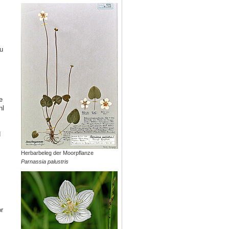
u
e
hl
d
Herbarbeleg der Moorpflanze
Parnassia palustris
r