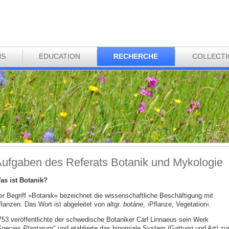
NS
EDUCATION
RECHERCHE
COLLECT
ufgaben des Referats Botanik und Mykologie
as ist Botanik?
er Begriff »Botanik« bezeichnet die wissenschaftliche Beschäftigung mit
lanzen. Das Wort ist abgeleitet von altgr.
botáne
, ›Pflanze, Vegetation‹.
753 veröffentlichte der schwedische Botaniker Carl Linnaeus sein Werk
pecies Plantarum
" und etablierte das binomiale System (Gattung und Art) zu