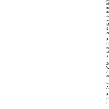
s
i
ih
m
v
M
E
z
E
P
b
M
A
Zu
Wi
A
a
In
A
B
P
E