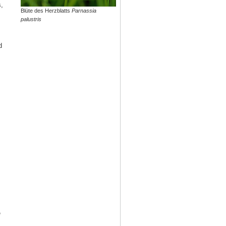
,
Blüte des Herzblatts
Parnassia
palustris
d
e