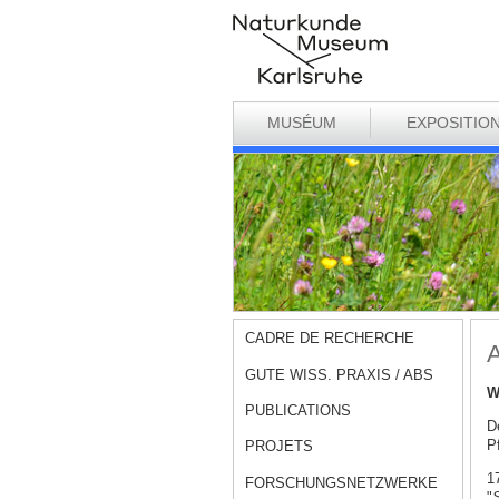
MUSÉUM
EXPOSITIO
CADRE DE RECHERCHE
A
GUTE WISS. PRAXIS / ABS
W
PUBLICATIONS
D
Pf
PROJETS
1
FORSCHUNGSNETZWERKE
"
S