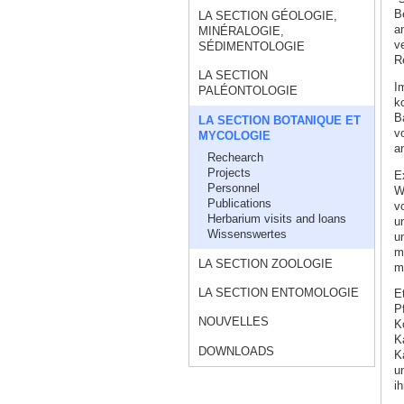
B
LA SECTION GÉOLOGIE,
a
MINÉRALOGIE,
v
SÉDIMENTOLOGIE
R
LA SECTION
I
PALÉONTOLOGIE
k
B
LA SECTION BOTANIQUE ET
vo
MYCOLOGIE
a
Rechearch
Projects
E
Personnel
W
Publications
v
Herbarium visits and loans
u
Wissenswertes
u
m
LA SECTION ZOOLOGIE
m
LA SECTION ENTOMOLOGIE
E
Pf
NOUVELLES
K
K
DOWNLOADS
K
u
i