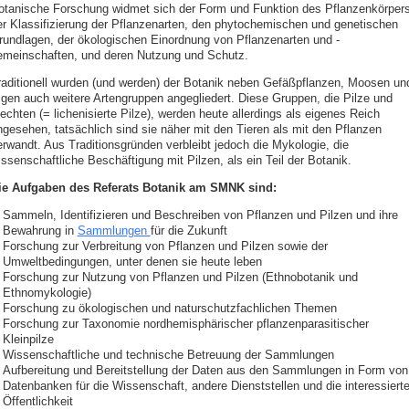
otanische Forschung widmet sich der Form und Funktion des Pflanzenkörpers
er Klassifizierung der Pflanzenarten, den phytochemischen und genetischen
rundlagen, der ökologischen Einordnung von Pflanzenarten und -
emeinschaften, und deren Nutzung und Schutz.
raditionell wurden (und werden) der Botanik neben Gefäßpflanzen, Moosen un
lgen auch weitere Artengruppen angegliedert. Diese Gruppen, die Pilze und
echten (= lichenisierte Pilze), werden heute allerdings als eigenes Reich
ngesehen, tatsächlich sind sie näher mit den Tieren als mit den Pflanzen
erwandt. Aus Traditionsgründen verbleibt jedoch die Mykologie, die
ssenschaftliche Beschäftigung mit Pilzen, als ein Teil der Botanik.
ie Aufgaben des Referats Botanik am SMNK sind:
Sammeln, Identifizieren und Beschreiben von Pflanzen und Pilzen und ihre
Bewahrung in
Sammlungen
für die Zukunft
Forschung zur Verbreitung von Pflanzen und Pilzen sowie der
Umweltbedingungen, unter denen sie heute leben
Forschung zur Nutzung von Pflanzen und Pilzen (Ethnobotanik und
Ethnomykologie)
Forschung zu ökologischen und naturschutzfachlichen Themen
Forschung zur Taxonomie nordhemisphärischer pflanzenparasitischer
Kleinpilze
Wissenschaftliche und technische Betreuung der Sammlungen
Aufbereitung und Bereitstellung der Daten aus den Sammlungen in Form von
Datenbanken für die Wissenschaft, andere Dienststellen und die interessiert
Öffentlichkeit