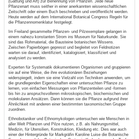
(Gattung und Art) zur Benennung von Pflanzen. Jede neue
Pflanzenart muss seither in einer anerkannten wissenschaftlichen
Zeitschrift oder einem Buch beschrieben und veröffentlicht werden.
Heute werden auf dem International Botanical Congress Regeln für
die Pflanzennomenklatur festgelegt.
Im Freiland gesammelte Pflanzen- und Pilzexemplare gelangen in
einem nahezu konstanten Strom ins Museum für Naturkunde. Sie
sind das Rohmaterial, die Bausteine botanischen Wissens.
Zwischen Papierbögen gepresst und begleitet von Feldnotizen
warten sie darauf, identifiziert, katalogisiert, klassifiziert und
analysiert zu werden.
Experten für Systematik dokumentieren Organismen und gruppieren
sie auf eine Weise, die ihre evolutionären Beziehungen
widerspiegelt, indem sie eine Vielzahl von Techniken anwenden, um
die grundlegenden Eigenschaften einer untersuchten Pflanze zu
lernen, von einfachen Messungen von Pflanzenteilen und -formen
bis hin zu anspruchsvolleren mikroskopischen, biochemischen und
molekularen Ansätzen. Dann können sie die Pflanze aufgrund ihrer
Ähnlichkeit mit anderen einer bestimmten taxonomischen Gruppe
zuordnen.
Ethnobotaniker und Ethnomykologen untersuchen wie Menschen in
aller Welt Pflanzen und Pilze nutzen, z.B. als Nahrungsmittel,
Medizin, für Utensilien, Konstruktion, Kleidung etc. Dies war auch
einer der Hintergründe für Markgräfin Karoline Luise die Botanische