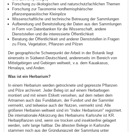
Forschung zu ökologischen und naturschutzfachlichen Themen
Forschung zur Taxonomie nordhemisphärischer
pflanzenparasitischer Kleinpilze
Wissenschaftliche und technische Betreuung der Sammlungen
Aufbereitung und Bereitstellung der Daten aus den Sammlungen
in Form von Datenbanken für die Wissenschaft, andere
Dienststellen und die interessierte Öffentlichkeit
Beratung der Öffentlichkeit und anderer Dienststellen in Fragen
zu Flora, Vegetation, Pflanzen und Pilzen
Der geographische Schwerpunkt der Arbeit in der Botanik liegt
einerseits in Südwest-Deutschland, andererseits im Bereich von
Mittelgebirgen und Gebirgen weltweit, v.a. dem Kauakasus,
Himalaya, und Anden.
Was ist ein Herbarium?
In einem Herbarium werden getrocknete und gepresste Pflanzen
und Pilze archiviert. Jeder Beleg ist auf einem Herbarbogen
montiert und mit einem Etikett versehen, auf dem neben dem
Artnamen auch das Funddatum, der Fundort und der Sammler
vermerkt, und teilweise auch der Nutzen, vermerkt sind. Alle
größeren Herbarien weltweit sind im "
Index Herbariorum
" registriert.
Die internationale Abkürzung des Herbariums Karlsruhe ist KR.
Herbarpflanzen sind, wenn sie trocken und insektenfrei gelagert
werden, sehr lange haltbar. Die ältesten Belege in Karlsruhe
stammen noch aus der Gründungszeit der Sammlung unter