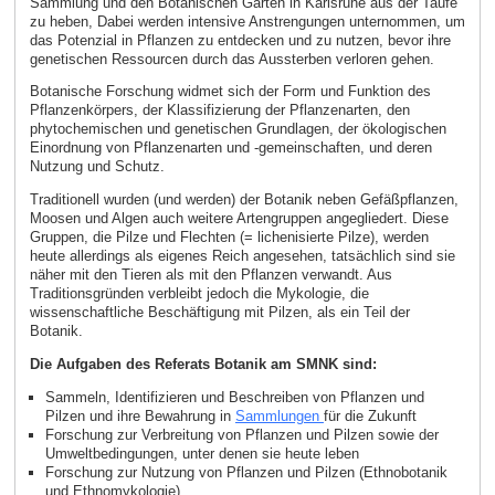
Sammlung und den Botanischen Garten in Karlsruhe aus der Taufe
zu heben, Dabei werden intensive Anstrengungen unternommen, um
das Potenzial in Pflanzen zu entdecken und zu nutzen, bevor ihre
genetischen Ressourcen durch das Aussterben verloren gehen.
Botanische Forschung widmet sich der Form und Funktion des
Pflanzenkörpers, der Klassifizierung der Pflanzenarten, den
phytochemischen und genetischen Grundlagen, der ökologischen
Einordnung von Pflanzenarten und -gemeinschaften, und deren
Nutzung und Schutz.
Traditionell wurden (und werden) der Botanik neben Gefäßpflanzen,
Moosen und Algen auch weitere Artengruppen angegliedert. Diese
Gruppen, die Pilze und Flechten (= lichenisierte Pilze), werden
heute allerdings als eigenes Reich angesehen, tatsächlich sind sie
näher mit den Tieren als mit den Pflanzen verwandt. Aus
Traditionsgründen verbleibt jedoch die Mykologie, die
wissenschaftliche Beschäftigung mit Pilzen, als ein Teil der
Botanik.
Die Aufgaben des Referats Botanik am SMNK sind:
Sammeln, Identifizieren und Beschreiben von Pflanzen und
Pilzen und ihre Bewahrung in
Sammlungen
für die Zukunft
Forschung zur Verbreitung von Pflanzen und Pilzen sowie der
Umweltbedingungen, unter denen sie heute leben
Forschung zur Nutzung von Pflanzen und Pilzen (Ethnobotanik
und Ethnomykologie)