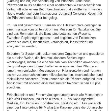
(Gattung und Art) zur Benennung von Pflanzen. Jede neue
Pflanzenart muss seither in einer anerkannten wissenschaftlichen
Zeitschrift oder einem Buch beschrieben und veröffentlicht werden.
Heute werden auf dem International Botanical Congress Regeln für
die Pflanzennomenklatur festgelegt.
Im Freiland gesammelte Pflanzen- und Pilzexemplare gelangen in
einem nahezu konstanten Strom ins Museum für Naturkunde. Sie
sind das Rohmaterial, die Bausteine botanischen Wissens.
Zwischen Papierbögen gepresst und begleitet von Feldnotizen
warten sie darauf, identifiziert, katalogisiert, klassifiziert und
analysiert zu werden.
Experten für Systematik dokumentieren Organismen und gruppieren
sie auf eine Weise, die ihre evolutionären Beziehungen
widerspiegelt, indem sie eine Vielzahl von Techniken anwenden, um
die grundlegenden Eigenschaften einer untersuchten Pflanze zu
lernen, von einfachen Messungen von Pflanzenteilen und -formen
bis hin zu anspruchsvolleren mikroskopischen, biochemischen und
molekularen Ansätzen. Dann können sie die Pflanze aufgrund ihrer
Ähnlichkeit mit anderen einer bestimmten taxonomischen Gruppe
zuordnen.
Ethnobotaniker und Ethnomykologen untersuchen wie Menschen in
aller Welt Pflanzen und Pilze nutzen, z.B. als Nahrungsmittel,
Medizin, für Utensilien, Konstruktion, Kleidung etc. Dies war auch
einer der Hintergründe für Markgräfin Karoline Luise die Botanische