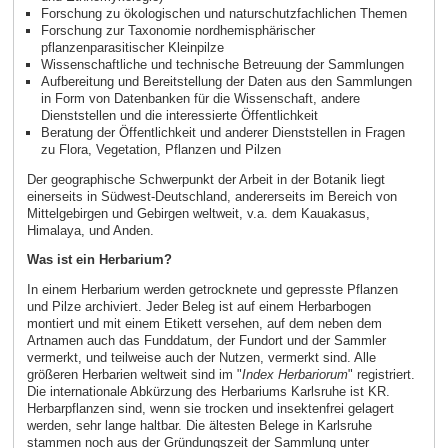
Forschung zu ökologischen und naturschutzfachlichen Themen
Forschung zur Taxonomie nordhemisphärischer
pflanzenparasitischer Kleinpilze
Wissenschaftliche und technische Betreuung der Sammlungen
Aufbereitung und Bereitstellung der Daten aus den Sammlungen
in Form von Datenbanken für die Wissenschaft, andere
Dienststellen und die interessierte Öffentlichkeit
Beratung der Öffentlichkeit und anderer Dienststellen in Fragen
zu Flora, Vegetation, Pflanzen und Pilzen
Der geographische Schwerpunkt der Arbeit in der Botanik liegt
einerseits in Südwest-Deutschland, andererseits im Bereich von
Mittelgebirgen und Gebirgen weltweit, v.a. dem Kauakasus,
Himalaya, und Anden.
Was ist ein Herbarium?
In einem Herbarium werden getrocknete und gepresste Pflanzen
und Pilze archiviert. Jeder Beleg ist auf einem Herbarbogen
montiert und mit einem Etikett versehen, auf dem neben dem
Artnamen auch das Funddatum, der Fundort und der Sammler
vermerkt, und teilweise auch der Nutzen, vermerkt sind. Alle
größeren Herbarien weltweit sind im "
Index Herbariorum
" registriert.
Die internationale Abkürzung des Herbariums Karlsruhe ist KR.
Herbarpflanzen sind, wenn sie trocken und insektenfrei gelagert
werden, sehr lange haltbar. Die ältesten Belege in Karlsruhe
stammen noch aus der Gründungszeit der Sammlung unter