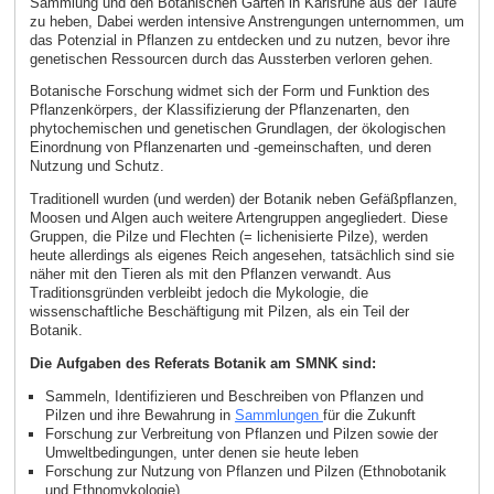
Sammlung und den Botanischen Garten in Karlsruhe aus der Taufe
zu heben, Dabei werden intensive Anstrengungen unternommen, um
das Potenzial in Pflanzen zu entdecken und zu nutzen, bevor ihre
genetischen Ressourcen durch das Aussterben verloren gehen.
Botanische Forschung widmet sich der Form und Funktion des
Pflanzenkörpers, der Klassifizierung der Pflanzenarten, den
phytochemischen und genetischen Grundlagen, der ökologischen
Einordnung von Pflanzenarten und -gemeinschaften, und deren
Nutzung und Schutz.
Traditionell wurden (und werden) der Botanik neben Gefäßpflanzen,
Moosen und Algen auch weitere Artengruppen angegliedert. Diese
Gruppen, die Pilze und Flechten (= lichenisierte Pilze), werden
heute allerdings als eigenes Reich angesehen, tatsächlich sind sie
näher mit den Tieren als mit den Pflanzen verwandt. Aus
Traditionsgründen verbleibt jedoch die Mykologie, die
wissenschaftliche Beschäftigung mit Pilzen, als ein Teil der
Botanik.
Die Aufgaben des Referats Botanik am SMNK sind:
Sammeln, Identifizieren und Beschreiben von Pflanzen und
Pilzen und ihre Bewahrung in
Sammlungen
für die Zukunft
Forschung zur Verbreitung von Pflanzen und Pilzen sowie der
Umweltbedingungen, unter denen sie heute leben
Forschung zur Nutzung von Pflanzen und Pilzen (Ethnobotanik
und Ethnomykologie)