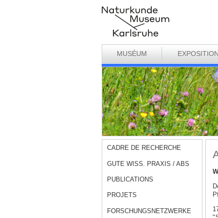
MUSÉUM
EXPOSITIO
CADRE DE RECHERCHE
A
GUTE WISS. PRAXIS / ABS
W
PUBLICATIONS
D
Pf
PROJETS
1
FORSCHUNGSNETZWERKE
"
S