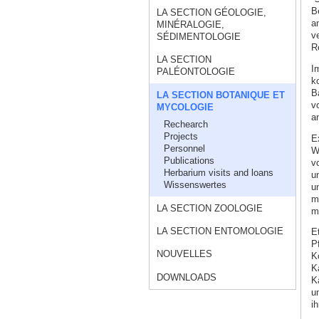
B
LA SECTION GÉOLOGIE,
a
MINÉRALOGIE,
v
SÉDIMENTOLOGIE
R
LA SECTION
I
PALÉONTOLOGIE
k
B
LA SECTION BOTANIQUE ET
vo
MYCOLOGIE
a
Rechearch
Projects
E
Personnel
W
Publications
v
Herbarium visits and loans
u
Wissenswertes
u
m
LA SECTION ZOOLOGIE
m
LA SECTION ENTOMOLOGIE
E
Pf
NOUVELLES
K
K
DOWNLOADS
K
u
i