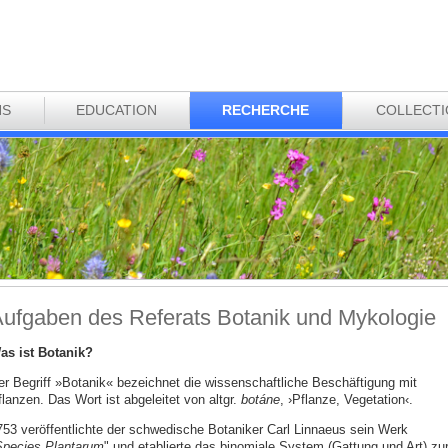
NS
EDUCATION
RECHERCHE
COLLECT
ufgaben des Referats Botanik und Mykologie
as ist Botanik?
er Begriff »Botanik« bezeichnet die wissenschaftliche Beschäftigung mit
lanzen. Das Wort ist abgeleitet von altgr.
botáne
, ›Pflanze, Vegetation‹.
753 veröffentlichte der schwedische Botaniker Carl Linnaeus sein Werk
pecies Plantarum
" und etablierte das binomiale System (Gattung und Art) zu