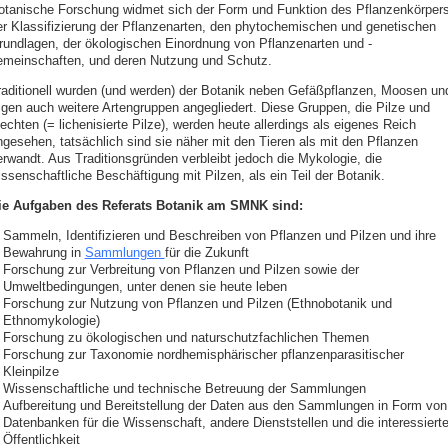
otanische Forschung widmet sich der Form und Funktion des Pflanzenkörpers
er Klassifizierung der Pflanzenarten, den phytochemischen und genetischen
rundlagen, der ökologischen Einordnung von Pflanzenarten und -
emeinschaften, und deren Nutzung und Schutz.
raditionell wurden (und werden) der Botanik neben Gefäßpflanzen, Moosen un
lgen auch weitere Artengruppen angegliedert. Diese Gruppen, die Pilze und
echten (= lichenisierte Pilze), werden heute allerdings als eigenes Reich
ngesehen, tatsächlich sind sie näher mit den Tieren als mit den Pflanzen
erwandt. Aus Traditionsgründen verbleibt jedoch die Mykologie, die
ssenschaftliche Beschäftigung mit Pilzen, als ein Teil der Botanik.
ie Aufgaben des Referats Botanik am SMNK sind:
Sammeln, Identifizieren und Beschreiben von Pflanzen und Pilzen und ihre
Bewahrung in
Sammlungen
für die Zukunft
Forschung zur Verbreitung von Pflanzen und Pilzen sowie der
Umweltbedingungen, unter denen sie heute leben
Forschung zur Nutzung von Pflanzen und Pilzen (Ethnobotanik und
Ethnomykologie)
Forschung zu ökologischen und naturschutzfachlichen Themen
Forschung zur Taxonomie nordhemisphärischer pflanzenparasitischer
Kleinpilze
Wissenschaftliche und technische Betreuung der Sammlungen
Aufbereitung und Bereitstellung der Daten aus den Sammlungen in Form von
Datenbanken für die Wissenschaft, andere Dienststellen und die interessiert
Öffentlichkeit