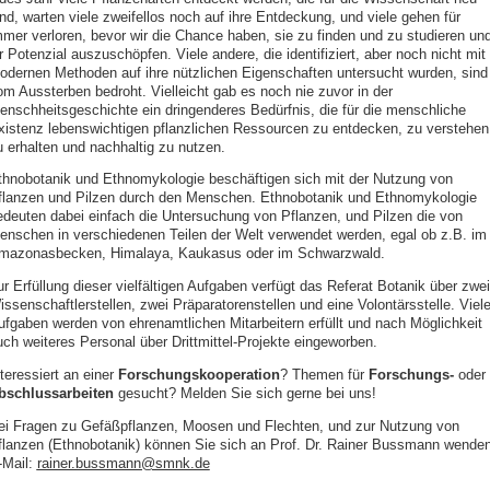
ind, warten viele zweifellos noch auf ihre Entdeckung, und viele gehen für
mmer verloren, bevor wir die Chance haben, sie zu finden und zu studieren un
r Potenzial auszuschöpfen. Viele andere, die identifiziert, aber noch nicht mit
odernen Methoden auf ihre nützlichen Eigenschaften untersucht wurden, sind
om Aussterben bedroht. Vielleicht gab es noch nie zuvor in der
enschheitsgeschichte ein dringenderes Bedürfnis, die für die menschliche
xistenz lebenswichtigen pflanzlichen Ressourcen zu entdecken, zu verstehen
u erhalten und nachhaltig zu nutzen.
thnobotanik und Ethnomykologie beschäftigen sich mit der Nutzung von
flanzen und Pilzen durch den Menschen. Ethnobotanik und Ethnomykologie
edeuten dabei einfach die Untersuchung von Pflanzen, und Pilzen die von
enschen in verschiedenen Teilen der Welt verwendet werden, egal ob z.B. im
mazonasbecken, Himalaya, Kaukasus oder im Schwarzwald.
r Erfüllung dieser vielfältigen Aufgaben verfügt das Referat Botanik über zwei
ssenschaftlerstellen, zwei Präparatorenstellen und eine Volontärsstelle. Viel
ufgaben werden von ehrenamtlichen Mitarbeitern erfüllt und nach Möglichkeit
uch weiteres Personal über Drittmittel-Projekte eingeworben.
teressiert an einer
Forschungskooperation
? Themen für
Forschungs-
oder
bschlussarbeiten
gesucht? Melden Sie sich gerne bei uns!
ei Fragen zu Gefäßpflanzen, Moosen und Flechten, und zur Nutzung von
flanzen (Ethnobotanik) können Sie sich an Prof. Dr. Rainer Bussmann wenden
‑Mail:
rainer.bussmann@smnk.de