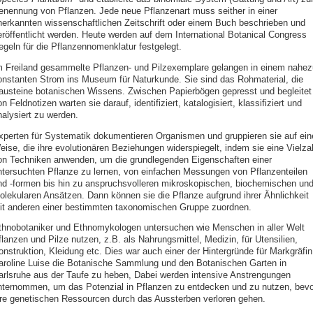
enennung von Pflanzen. Jede neue Pflanzenart muss seither in einer
nerkannten wissenschaftlichen Zeitschrift oder einem Buch beschrieben und
eröffentlicht werden. Heute werden auf dem International Botanical Congress
egeln für die Pflanzennomenklatur festgelegt.
m Freiland gesammelte Pflanzen- und Pilzexemplare gelangen in einem nahez
onstanten Strom ins Museum für Naturkunde. Sie sind das Rohmaterial, die
austeine botanischen Wissens. Zwischen Papierbögen gepresst und begleitet
n Feldnotizen warten sie darauf, identifiziert, katalogisiert, klassifiziert und
nalysiert zu werden.
xperten für Systematik dokumentieren Organismen und gruppieren sie auf ein
eise, die ihre evolutionären Beziehungen widerspiegelt, indem sie eine Vielza
on Techniken anwenden, um die grundlegenden Eigenschaften einer
ntersuchten Pflanze zu lernen, von einfachen Messungen von Pflanzenteilen
nd -formen bis hin zu anspruchsvolleren mikroskopischen, biochemischen un
olekularen Ansätzen. Dann können sie die Pflanze aufgrund ihrer Ähnlichkeit
it anderen einer bestimmten taxonomischen Gruppe zuordnen.
thnobotaniker und Ethnomykologen untersuchen wie Menschen in aller Welt
lanzen und Pilze nutzen, z.B. als Nahrungsmittel, Medizin, für Utensilien,
onstruktion, Kleidung etc. Dies war auch einer der Hintergründe für Markgräfin
aroline Luise die Botanische Sammlung und den Botanischen Garten in
arlsruhe aus der Taufe zu heben, Dabei werden intensive Anstrengungen
nternommen, um das Potenzial in Pflanzen zu entdecken und zu nutzen, bevo
hre genetischen Ressourcen durch das Aussterben verloren gehen.