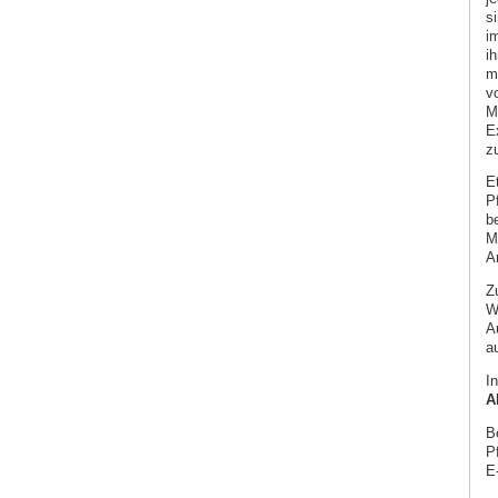
s
i
ih
m
v
M
E
z
E
P
b
M
A
Zu
Wi
A
a
In
A
B
P
E