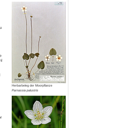
u
e
hl
d
Herbarbeleg der Moorpflanze
Parnassia palustris
r