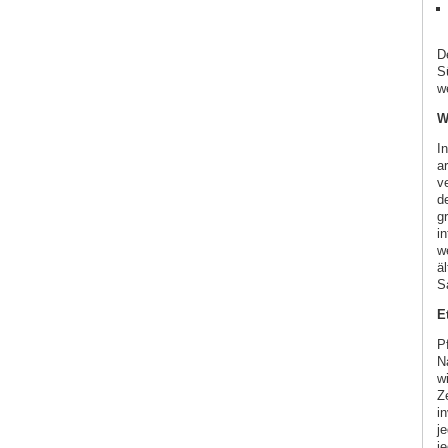
D
S
w
W
I
a
v
d
g
i
w
ä
S
E
P
N
wi
Z
i
j
j