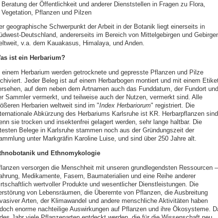
Beratung der Öffentlichkeit und anderer Dienststellen in Fragen zu Flora,
Vegetation, Pflanzen und Pilzen
er geographische Schwerpunkt der Arbeit in der Botanik liegt einerseits in
üdwest-Deutschland, andererseits im Bereich von Mittelgebirgen und Gebirge
eltweit, v.a. dem Kauakasus, Himalaya, und Anden.
as ist ein Herbarium?
n einem Herbarium werden getrocknete und gepresste Pflanzen und Pilze
rchiviert. Jeder Beleg ist auf einem Herbarbogen montiert und mit einem Etiket
ersehen, auf dem neben dem Artnamen auch das Funddatum, der Fundort un
er Sammler vermerkt, und teilweise auch der Nutzen, vermerkt sind. Alle
rößeren Herbarien weltweit sind im "
Index Herbariorum
" registriert. Die
nternationale Abkürzung des Herbariums Karlsruhe ist KR. Herbarpflanzen sind
enn sie trocken und insektenfrei gelagert werden, sehr lange haltbar. Die
ltesten Belege in Karlsruhe stammen noch aus der Gründungszeit der
ammlung unter Markgräfin Karoline Luise, und sind über 250 Jahre alt.
thnobotanik und Ethnomykologie
flanzen versorgen die Menschheit mit unseren grundlegendsten Ressourcen –
ahrung, Medikamente, Fasern, Baumaterialien und eine Reihe anderer
rtschaftlich wertvoller Produkte und wesentlicher Dienstleistungen. Die
erstörung von Lebensräumen, die Überernte von Pflanzen, die Ausbreitung
nvasiver Arten, der Klimawandel und andere menschliche Aktivitäten haben
edoch enorme nachteilige Auswirkungen auf Pflanzen und ihre Ökosysteme. D
edes Jahr viele Pflanzenarten entdeckt werden, die für die Wissenschaft neu