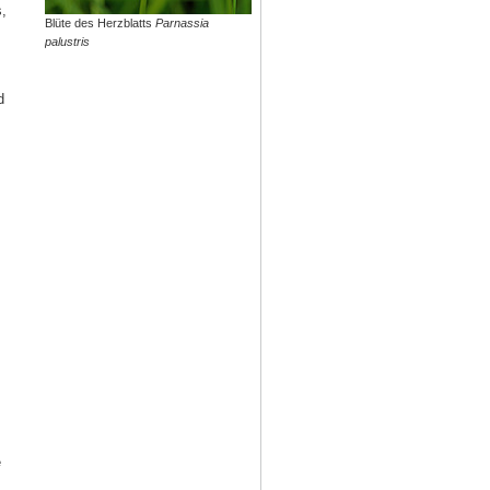
,
Blüte des Herzblatts
Parnassia
palustris
d
e