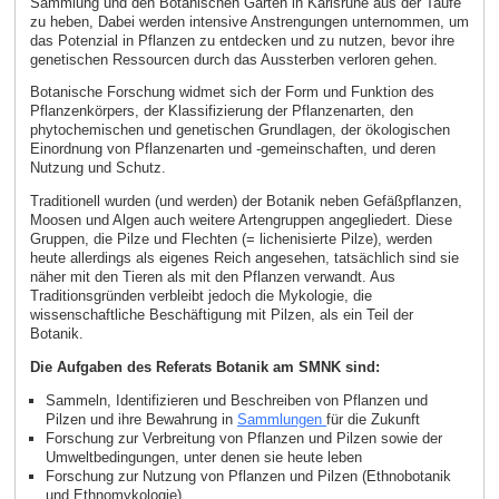
Sammlung und den Botanischen Garten in Karlsruhe aus der Taufe
zu heben, Dabei werden intensive Anstrengungen unternommen, um
das Potenzial in Pflanzen zu entdecken und zu nutzen, bevor ihre
genetischen Ressourcen durch das Aussterben verloren gehen.
Botanische Forschung widmet sich der Form und Funktion des
Pflanzenkörpers, der Klassifizierung der Pflanzenarten, den
phytochemischen und genetischen Grundlagen, der ökologischen
Einordnung von Pflanzenarten und -gemeinschaften, und deren
Nutzung und Schutz.
Traditionell wurden (und werden) der Botanik neben Gefäßpflanzen,
Moosen und Algen auch weitere Artengruppen angegliedert. Diese
Gruppen, die Pilze und Flechten (= lichenisierte Pilze), werden
heute allerdings als eigenes Reich angesehen, tatsächlich sind sie
näher mit den Tieren als mit den Pflanzen verwandt. Aus
Traditionsgründen verbleibt jedoch die Mykologie, die
wissenschaftliche Beschäftigung mit Pilzen, als ein Teil der
Botanik.
Die Aufgaben des Referats Botanik am SMNK sind:
Sammeln, Identifizieren und Beschreiben von Pflanzen und
Pilzen und ihre Bewahrung in
Sammlungen
für die Zukunft
Forschung zur Verbreitung von Pflanzen und Pilzen sowie der
Umweltbedingungen, unter denen sie heute leben
Forschung zur Nutzung von Pflanzen und Pilzen (Ethnobotanik
und Ethnomykologie)