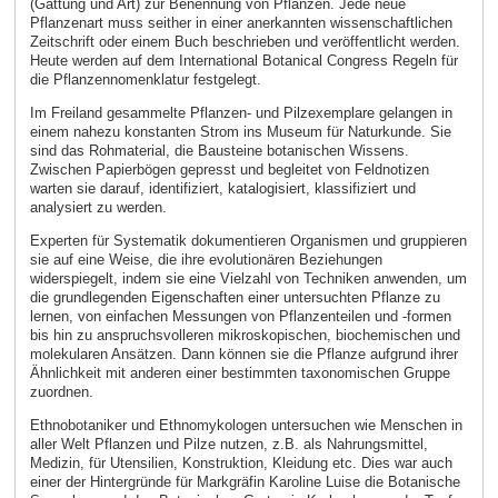
(Gattung und Art) zur Benennung von Pflanzen. Jede neue
Pflanzenart muss seither in einer anerkannten wissenschaftlichen
Zeitschrift oder einem Buch beschrieben und veröffentlicht werden.
Heute werden auf dem International Botanical Congress Regeln für
die Pflanzennomenklatur festgelegt.
Im Freiland gesammelte Pflanzen- und Pilzexemplare gelangen in
einem nahezu konstanten Strom ins Museum für Naturkunde. Sie
sind das Rohmaterial, die Bausteine botanischen Wissens.
Zwischen Papierbögen gepresst und begleitet von Feldnotizen
warten sie darauf, identifiziert, katalogisiert, klassifiziert und
analysiert zu werden.
Experten für Systematik dokumentieren Organismen und gruppieren
sie auf eine Weise, die ihre evolutionären Beziehungen
widerspiegelt, indem sie eine Vielzahl von Techniken anwenden, um
die grundlegenden Eigenschaften einer untersuchten Pflanze zu
lernen, von einfachen Messungen von Pflanzenteilen und -formen
bis hin zu anspruchsvolleren mikroskopischen, biochemischen und
molekularen Ansätzen. Dann können sie die Pflanze aufgrund ihrer
Ähnlichkeit mit anderen einer bestimmten taxonomischen Gruppe
zuordnen.
Ethnobotaniker und Ethnomykologen untersuchen wie Menschen in
aller Welt Pflanzen und Pilze nutzen, z.B. als Nahrungsmittel,
Medizin, für Utensilien, Konstruktion, Kleidung etc. Dies war auch
einer der Hintergründe für Markgräfin Karoline Luise die Botanische