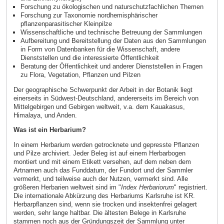
Forschung zu ökologischen und naturschutzfachlichen Themen
Forschung zur Taxonomie nordhemisphärischer
pflanzenparasitischer Kleinpilze
Wissenschaftliche und technische Betreuung der Sammlungen
Aufbereitung und Bereitstellung der Daten aus den Sammlungen
in Form von Datenbanken für die Wissenschaft, andere
Dienststellen und die interessierte Öffentlichkeit
Beratung der Öffentlichkeit und anderer Dienststellen in Fragen
zu Flora, Vegetation, Pflanzen und Pilzen
Der geographische Schwerpunkt der Arbeit in der Botanik liegt
einerseits in Südwest-Deutschland, andererseits im Bereich von
Mittelgebirgen und Gebirgen weltweit, v.a. dem Kauakasus,
Himalaya, und Anden.
Was ist ein Herbarium?
In einem Herbarium werden getrocknete und gepresste Pflanzen
und Pilze archiviert. Jeder Beleg ist auf einem Herbarbogen
montiert und mit einem Etikett versehen, auf dem neben dem
Artnamen auch das Funddatum, der Fundort und der Sammler
vermerkt, und teilweise auch der Nutzen, vermerkt sind. Alle
größeren Herbarien weltweit sind im "
Index Herbariorum
" registriert.
Die internationale Abkürzung des Herbariums Karlsruhe ist KR.
Herbarpflanzen sind, wenn sie trocken und insektenfrei gelagert
werden, sehr lange haltbar. Die ältesten Belege in Karlsruhe
stammen noch aus der Gründungszeit der Sammlung unter