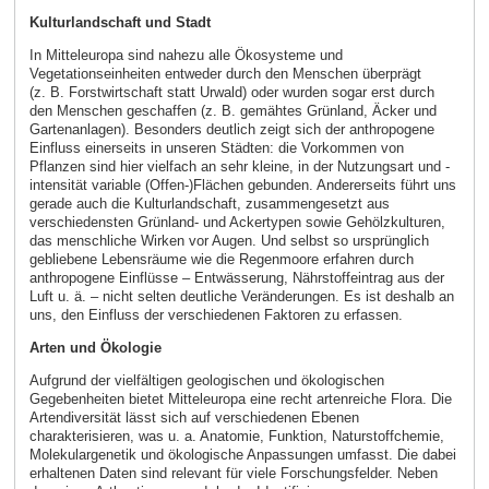
Kulturlandschaft und Stadt
In Mitteleuropa sind nahezu alle Ökosysteme und
Vegetationseinheiten entweder durch den Menschen überprägt
(z. B. Forstwirtschaft statt Urwald) oder wurden sogar erst durch
den Menschen geschaffen (z. B. gemähtes Grünland, Äcker und
Gartenanlagen). Besonders deutlich zeigt sich der anthropogene
Einfluss einerseits in unseren Städten: die Vorkommen von
Pflanzen sind hier vielfach an sehr kleine, in der Nutzungsart und -
intensität variable (Offen-)Flächen gebunden. Andererseits führt uns
gerade auch die Kulturlandschaft, zusammengesetzt aus
verschiedensten Grünland- und Ackertypen sowie Gehölzkulturen,
das menschliche Wirken vor Augen. Und selbst so ursprünglich
gebliebene Lebensräume wie die Regenmoore erfahren durch
anthropogene Einflüsse – Entwässerung, Nährstoffeintrag aus der
Luft u. ä. – nicht selten deutliche Veränderungen. Es ist deshalb an
uns, den Einfluss der verschiedenen Faktoren zu erfassen.
Arten und Ökologie
Aufgrund der vielfältigen geologischen und ökologischen
Gegebenheiten bietet Mitteleuropa eine recht artenreiche Flora. Die
Artendiversität lässt sich auf verschiedenen Ebenen
charakterisieren, was u. a. Anatomie, Funktion, Naturstoffchemie,
Molekulargenetik und ökologische Anpassungen umfasst. Die dabei
erhaltenen Daten sind relevant für viele Forschungsfelder. Neben