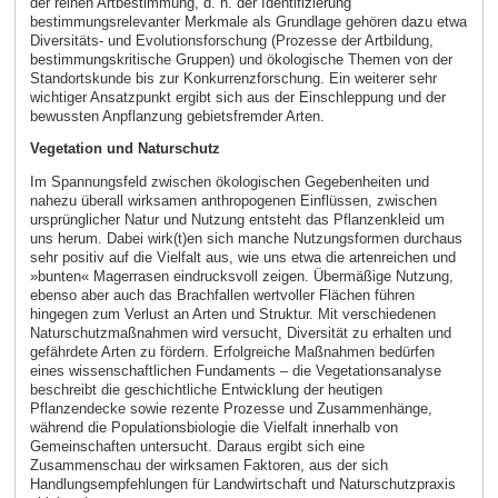
der reinen Artbestimmung, d. h. der Identifizierung
bestimmungsrelevanter Merkmale als Grundlage gehören dazu etwa
Diversitäts- und Evolutionsforschung (Prozesse der Artbildung,
bestimmungskritische Gruppen) und ökologische Themen von der
Standortskunde bis zur Konkurrenzforschung. Ein weiterer sehr
wichtiger Ansatzpunkt ergibt sich aus der Einschleppung und der
bewussten Anpflanzung gebietsfremder Arten.
Vegetation und Naturschutz
Im Spannungsfeld zwischen ökologischen Gegebenheiten und
nahezu überall wirksamen anthropogenen Einflüssen, zwischen
ursprünglicher Natur und Nutzung entsteht das Pflanzenkleid um
uns herum. Dabei wirk(t)en sich manche Nutzungsformen durchaus
sehr positiv auf die Vielfalt aus, wie uns etwa die artenreichen und
»bunten« Magerrasen eindrucksvoll zeigen. Übermäßige Nutzung,
ebenso aber auch das Brachfallen wertvoller Flächen führen
hingegen zum Verlust an Arten und Struktur. Mit verschiedenen
Naturschutzmaßnahmen wird versucht, Diversität zu erhalten und
gefährdete Arten zu fördern. Erfolgreiche Maßnahmen bedürfen
eines wissenschaftlichen Fundaments – die Vegetationsanalyse
beschreibt die geschichtliche Entwicklung der heutigen
Pflanzendecke sowie rezente Prozesse und Zusammenhänge,
während die Populationsbiologie die Vielfalt innerhalb von
Gemeinschaften untersucht. Daraus ergibt sich eine
Zusammenschau der wirksamen Faktoren, aus der sich
Handlungsempfehlungen für Landwirtschaft und Naturschutzpraxis