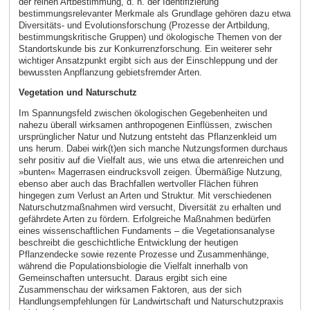
der reinen Artbestimmung, d. h. der Identifizierung
bestimmungsrelevanter Merkmale als Grundlage gehören dazu etwa
Diversitäts- und Evolutionsforschung (Prozesse der Artbildung,
bestimmungskritische Gruppen) und ökologische Themen von der
Standortskunde bis zur Konkurrenzforschung. Ein weiterer sehr
wichtiger Ansatzpunkt ergibt sich aus der Einschleppung und der
bewussten Anpflanzung gebietsfremder Arten.
Vegetation und Naturschutz
Im Spannungsfeld zwischen ökologischen Gegebenheiten und
nahezu überall wirksamen anthropogenen Einflüssen, zwischen
ursprünglicher Natur und Nutzung entsteht das Pflanzenkleid um
uns herum. Dabei wirk(t)en sich manche Nutzungsformen durchaus
sehr positiv auf die Vielfalt aus, wie uns etwa die artenreichen und
»bunten« Magerrasen eindrucksvoll zeigen. Übermäßige Nutzung,
ebenso aber auch das Brachfallen wertvoller Flächen führen
hingegen zum Verlust an Arten und Struktur. Mit verschiedenen
Naturschutzmaßnahmen wird versucht, Diversität zu erhalten und
gefährdete Arten zu fördern. Erfolgreiche Maßnahmen bedürfen
eines wissenschaftlichen Fundaments – die Vegetationsanalyse
beschreibt die geschichtliche Entwicklung der heutigen
Pflanzendecke sowie rezente Prozesse und Zusammenhänge,
während die Populationsbiologie die Vielfalt innerhalb von
Gemeinschaften untersucht. Daraus ergibt sich eine
Zusammenschau der wirksamen Faktoren, aus der sich
Handlungsempfehlungen für Landwirtschaft und Naturschutzpraxis