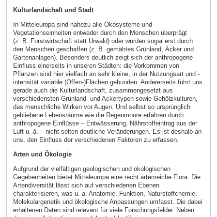
Kulturlandschaft und Stadt
In Mitteleuropa sind nahezu alle Ökosysteme und
Vegetationseinheiten entweder durch den Menschen überprägt
(z. B. Forstwirtschaft statt Urwald) oder wurden sogar erst durch
den Menschen geschaffen (z. B. gemähtes Grünland, Äcker und
Gartenanlagen). Besonders deutlich zeigt sich der anthropogene
Einfluss einerseits in unseren Städten: die Vorkommen von
Pflanzen sind hier vielfach an sehr kleine, in der Nutzungsart und -
intensität variable (Offen-)Flächen gebunden. Andererseits führt uns
gerade auch die Kulturlandschaft, zusammengesetzt aus
verschiedensten Grünland- und Ackertypen sowie Gehölzkulturen,
das menschliche Wirken vor Augen. Und selbst so ursprünglich
gebliebene Lebensräume wie die Regenmoore erfahren durch
anthropogene Einflüsse – Entwässerung, Nährstoffeintrag aus der
Luft u. ä. – nicht selten deutliche Veränderungen. Es ist deshalb an
uns, den Einfluss der verschiedenen Faktoren zu erfassen.
Arten und Ökologie
Aufgrund der vielfältigen geologischen und ökologischen
Gegebenheiten bietet Mitteleuropa eine recht artenreiche Flora. Die
Artendiversität lässt sich auf verschiedenen Ebenen
charakterisieren, was u. a. Anatomie, Funktion, Naturstoffchemie,
Molekulargenetik und ökologische Anpassungen umfasst. Die dabei
erhaltenen Daten sind relevant für viele Forschungsfelder. Neben