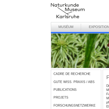
MUSÉUM
EXPOSITIO
CADRE DE RECHERCHE
P
GUTE WISS. PRAXIS / ABS
D
PUBLICATIONS
M
F
PROJETS
M
pf
FORSCHUNGSNETZWERKE
E