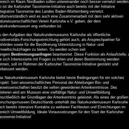
ereich im Raum Nordbaden sollen untereinander noch besser vernetzt werden
 ist die Karlsruher Taxonomie-Initiative auch bereits mit der Initiative
ntegrative Taxonomie des Landes Baden-Württemberg vernetzt.
elbstverständlich wird es auch eine Zusammenarbeit mit dem sehr aktiven
aturwissenschaftlichen Verein Karlsruhe e.V. geben, der dem
aturkundemuseum eng verbunden ist.
u den Aufgaben des Naturkundemuseums Karlsruhe als öffentliche
iodiversitäts-Forschungseinrichtung gehört auch, als Ansprechpartner für
ehörden sowie für die Bevölkerung Unterstützung in Natur- und
mweltschutzfragen zu bieten. So werden schon seit
angem
Bestimmungsanfragen
beantwortet. Diese Funktion als Anlaufstelle, 
ie sich Interessierte mit Fragen zu Arten und deren Bestimmung wenden
önnen, soll im Rahmen der Karlsruher Taxonomie-Initiative gestärkt und
erbessert werden.
as Naturkundemuseum Karlsruhe bietet beste Bedingungen für ein solches
rojekt: Sein wissenschaftliches Personal der Abteilungen Bio- und
eowissenschaften besitzt die selten gewordenen Artenkenntnisse. Des
eiteren wird am Museum eine vielfältige Natur- und Umweltbildung
inschließlich der Grundlagen der Artenkenntnis geleistet. Als eines der großen
orschungsmuseen Deutschlands unterhält das Naturkundemuseum Karlsruhe
uch bereits intensive Kontakte zu weiteren Fachleuten und Einrichtungen im
ereich Umweltbildung. Ideale Voraussetzungen für den Start der Karlsruher
xonomie-Initiative!