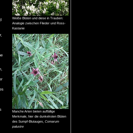
Weiße Blüten und diese in Trauben:
d
Analogie zwischen Flieder und Ross-
Kastanie
r,
ne
n,
er
es
s
Manche Arten bieten auffällige
Merkmale, hier die dunkelroten Blüten
des Sumpf-Blutauges,
Comarum
palustre