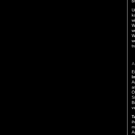
br
U
k
wi
W
wu
W
w
t
A
E
In
A
a
Öf
S
Bi
ve
T
ih
m
A