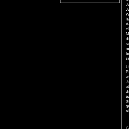
J
J
W
l
A
e
M
d
s
m
I
s
U
Pi
w
J
e
d
a
d
g
a
G