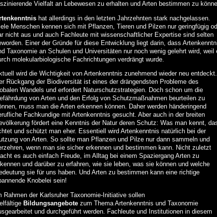
aszinierende Vielfalt an Lebewesen zu erhalten und Arten bestimmen zu könne
rtenkenntnis
hat allerdings in den letzten Jahrzehnten stark nachgelassen.
iele Menschen kennen sich mit Pflanzen, Tieren und Pilzen nur geringfügig od
ar nicht aus und auch Fachleute mit wissenschaftlicher Expertise sind selten
eworden. Einer der Gründe für diese Entwicklung liegt darin, dass Artenkenntn
nd Taxonomie an Schulen und Universitäten nur noch wenig gelehrt wird, weil 
urch molekularbiologische Fachrichtungen verdrängt wurde.
ktuell wird die Wichtigkeit von Artenkenntnis zunehmend wieder neu entdeckt.
er Rückgang der Biodiversität ist eines der drängendsten Probleme des
lobalen Wandels und erfordert Naturschutzstrategien. Doch schon um die
efährdung von Arten und den Erfolg von Schutzmaßnahmen beurteilen zu
önnen, muss man die Arten erkennen können. Daher werden händeringend
erufliche Fachkundige mit Artenkenntnis gesucht. Aber auch in der breiten
evölkerung fördert eine Kenntnis der Natur deren Schutz: Was man kennt, da
htet und schützt man eher. Essentiell wird Artenkenntnis natürlich bei der
utzung von Arten. So sollte man Pflanzen und Pilze nur dann sammeln und
erzehren, wenn man sie sicher erkennen und bestimmen kann. Nicht zuletzt
acht es auch einfach Freude, im Alltag bei einem Spaziergang Arten zu
rkennen und darüber zu erfahren, wie sie leben, was sie können und welche
edeutung sie für uns haben. Und Arten zu bestimmen kann eine richtige
pannende Knobelei sein!
m Rahmen der Karlsruher Taxonomie-Initiative sollen
elfältige
Bildungsangebote
zum Thema Artenkenntnis und Taxonomie
usgearbeitet und durchgeführt werden. Fachleute und Institutionen in diesem