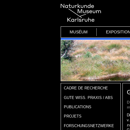
MUSÉUM
EXPOSITIO
CADRE DE RECHERCHE
G
GUTE WISS. PRAXIS / ABS
D
PUBLICATIONS
m
D
PROJETS
v
z
FORSCHUNGSNETZWERKE
G