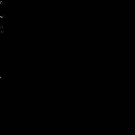
n.
er
is
es
s