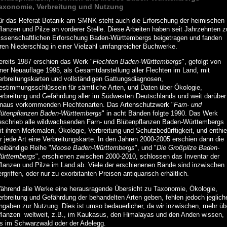
axonomie, Verbreitung und Nutzung
ür das Referat Botanik am SMNK steht auch die Erforschung der heimischen
flanzen und Pilze an vorderer Stelle. Diese Arbeiten haben seit Jahrzehnten z
issenschaftlichen Erforschung Baden-Württembergs beigetragen und fanden
hren Niederschlag in einer Vielzahl umfangreicher Buchwerke.
ereits 1987 erschien das Werk "
Flechten Baden-Württembergs
", gefolgt von
iner Neuauflage 1995, als Gesamtdarstellung aller Flechten im Land, mit
erbreitungskarten und vollständigen Gattungsdiagnosen,
estimmungsschlüsseln für sämtliche Arten, und Daten über Ökologie,
erbreitung und Gefährdung aller im Südwesten Deutschlands und weit darüber
inaus vorkommenden Flechtenarten. Das Artenschutzwerk "
Farn- und
lütenpflanzen Baden-Württembergs
" in acht Bänden folgte 1990. Das Werk
eschrieb alle wildwachsenden Farn- und Blütenpflanzen Baden-Württembergs
it ihren Merkmalen, Ökologie, Verbreitung und Schutzbedürftigkeit, und enthie
ür jede Art eine Verbreitungskarte. In den Jahren 2000-2005 erschien dann die
reibändige Reihe "
Moose Baden-Württembergs
", und "
Die Großpilze Baden-
ürttembergs
", erschienen zwischen 2000-2010, schlossen das Inventar der
flanzen und Pilze im Land ab. Viele der erschienenen Bände sind inzwischen
rgriffen, oder nur zu exorbitanten Preisen antiquarisch erhältlich.
ährend alle Werke eine herausragende Übersicht zu Taxonomie, Ökologie,
erbreitung und Gefährdung der behandelten Arten geben, fehlen jedoch jeglich
ngaben zur Nutzung. Dies ist umso bedauerlicher, da wir inzwischen, mehr üb
flanzen weltweit, z.B., im Kaukasus, den Himalayas und den Anden wissen,
ls im Schwarzwald oder der Adelegg.