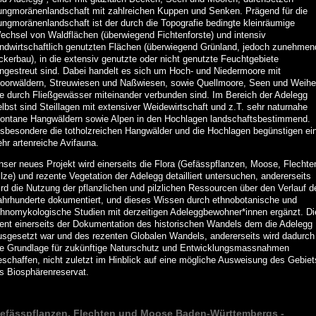
ungmoränenlandschaft mit zahlreichen Kuppen und Senken. Prägend für die
ungmoränenlandschaft ist der durch die Topografie bedingte kleinräumige
echsel von Waldflächen (überwiegend Fichtenforste) und intensiv
andwirtschaftlich genutzten Flächen (überwiegend Grünland, jedoch zunehmen
ckerbau), in die extensiv genutzte oder nicht genutzte Feuchtgebiete
ingestreut sind. Dabei handelt es sich um Hoch- und Niedermoore mit
oorwäldern, Streuwiesen und Naßwiesen, sowie Quellmoore, Seen und Weihe
ie durch Fließgewässer miteinander verbunden sind. Im Bereich der Adelegg
elbst sind Steillagen mit extensiver Weidewirtschaft und z.T. sehr naturnahe
ontane Hangwäldern sowie Alpen in den Hochlagen landschaftsbestimmend.
nsbesondere die totholzreichen Hangwälder und die Hochlagen begünstigen ei
ehr artenreiche Avifauna.
nser neues Projekt wird einerseits die Flora (Gefässpflanzen, Moose, Flechte
lze) und rezente Vegetation der Adelegg detailliert untersuchen, andererseits
ird die Nutzung der pflanzlichen und pilzlichen Ressourcen über den Verlauf d
ahrhunderte dokumentiert, und dieses Wissen durch ethnobotanische und
thnomykologische Studien mit derzeitigen Adeleggbewohner*innen ergänzt. Di
ient einerseits der Dokumentation des historischen Wandels dem die Adelegg
usgesetzt war und des rezenten Globalen Wandels, andererseits wird dadurch
ie Grundlage für zukünftige Naturschutz und Entwicklungsmassnahmen
eschaffen, nicht zuletzt im Hinblick auf eine mögliche Ausweisung des Gebiet
ls Biosphärenreservat.
efässpflanzen, Flechten und Moose Baden-Württembergs -