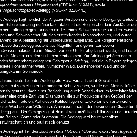
ugehöriges tertiäres Hügelvorland
(CDDA-Nr. 319441), sowie
m
Vogelschutzgebiet
Adelegg (VSG-Nr. 8226-441).
ie Adelegg liegt nördlich der Allgäuer Voralpen und ist eine Übergangslandscha
um Subalpinen Jungmoränenland. dabei ist die Region aber kein Ausläufer de
lpinen Faltengebirges, sondern ein Teil eines Schwemmkegels in dem zwisch
lpen und Schwäbischer Alb sich erstreckenden Molassebecken, und wurde
ährend der Alpenbildung nur unbedeutend aufgefaltet. Die konglomeratische
olasse der Adelegg besteht aus Nagelfluh, und gehört zur Oberen
üßwassermolasse die im Miozän von der Ur-Iller abgelagert wurde, und beste
.a. als Material aus den südlichen Zentralalpen. Zur Adelegg gehören der in
aden-Württemberg gelegenen Gebirgszug
Adelegg
, und die in Bayern gelegen
ebiete Hohentanner Wald, Kürnacher Wald, Buchenberger Wald und der
ebirgskamm Sonneneck.
ährend heute Teile der Adelegg als Flora-Fauna-Habitat-Gebiet und
ogelschutzgebiet unter besonderem Schutz stehen, wurde das Massiv früher
tensiv genutzt. Nach einer Besiedelung durch Benediktiner im Mittelalter folg
päter eine große Zahl von Glashütten, die zur Produktion einen Großteil der
aldflächen rodeten. Auf diesen Kahlschlägen entwickelten sich artenreiche.
ieser Wechsel von Wäldern zu Almwiesen macht den besonderen Charakter d
delegg aus. Der Gebirgszug ist Heimat von unzähligen Pflanzen- und Tierarte
um Beispiel Gams oder Auerhahn. Die Adelegg wird heute vor allem
rstwirtschaftlich und touristisch genutzt.
ie Adelegg ist Teil des
Biodiversitäts Hotspots "Oberschwäbisches Hügelland
nd Adelegg",
einer mit glazialen Becken, Seen und Mooren, durchsetzen