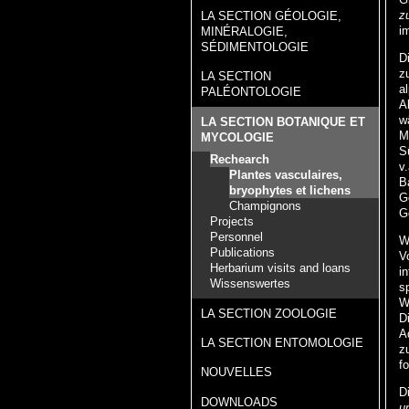
z
LA SECTION GÉOLOGIE,
i
MINÉRALOGIE,
SÉDIMENTOLOGIE
D
z
LA SECTION
a
PALÉONTOLOGIE
A
w
LA SECTION BOTANIQUE ET
M
MYCOLOGIE
S
Rechearch
v
Plantes vasculaires,
B
bryophytes et lichens
G
Champignons
G
Projects
Personnel
W
Publications
V
Herbarium visits and loans
in
Wissenswertes
s
W
LA SECTION ZOOLOGIE
D
A
LA SECTION ENTOMOLOGIE
z
fo
NOUVELLES
D
DOWNLOADS
u