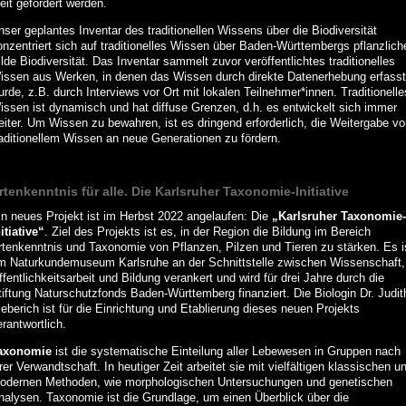
eit gefördert werden.
nser geplantes Inventar des traditionellen Wissens über die Biodiversität
onzentriert sich auf traditionelles Wissen über Baden-Württembergs pflanzlich
lde Biodiversität. Das Inventar sammelt zuvor veröffentlichtes traditionelles
issen aus Werken, in denen das Wissen durch direkte Datenerhebung erfasst
rde, z.B. durch Interviews vor Ort mit lokalen Teilnehmer*innen. Traditionelle
issen ist dynamisch und hat diffuse Grenzen, d.h. es entwickelt sich immer
eiter. Um Wissen zu bewahren, ist es dringend erforderlich, die Weitergabe vo
raditionellem Wissen an neue Generationen zu fördern.
rtenkenntnis für alle. Die Karlsruher Taxonomie-Initiative
in neues Projekt ist im Herbst 2022 angelaufen: Die
„Karlsruher Taxonomie-
itiative“
. Ziel des Projekts ist es, in der Region die Bildung im Bereich
rtenkenntnis und Taxonomie von Pflanzen, Pilzen und Tieren zu stärken. Es i
m Naturkundemuseum Karlsruhe an der Schnittstelle zwischen Wissenschaft,
fentlichkeitsarbeit und Bildung verankert und wird für drei Jahre durch die
tiftung Naturschutzfonds Baden-Württemberg finanziert. Die Biologin Dr. Judit
eberich ist für die Einrichtung und Etablierung dieses neuen Projekts
rantwortlich.
axonomie
ist die systematische Einteilung aller Lebewesen in Gruppen nach
rer Verwandtschaft. In heutiger Zeit arbeitet sie mit vielfältigen klassischen u
odernen Methoden, wie morphologischen Untersuchungen und genetischen
nalysen. Taxonomie ist die Grundlage, um einen Überblick über die