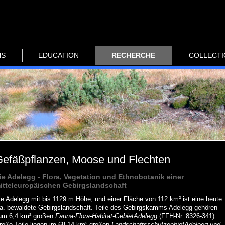
NS
EDUCATION
RECHERCHE
COLLECT
efäßpflanzen, Moose und Flechten
ie Adelegg - Flora, Vegetation und Ethnobotanik einer
itteleuropäischen Gebirgslandschaft
ie Adelegg mit bis 1129 m Höhe, und einer Fläche von 112 km² ist eine heute
.a. bewaldete Gebirgslandschaft. Teile des Gebirgskamms Adelegg gehören
um 6,4 km² großen
Fauna-Flora-Habitat
-Gebiet
Adelegg
(FFH-Nr. 8326-341).
roße Teile liegen im 68,14 km² großen
Landschaftsschutzgebiet
Adelegg und