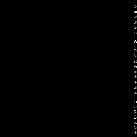
D
u
w
u
G
z
W
D
Na
s
V
b
d
le
un
b
Tr
U
R
E
t
Nu
d