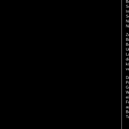
B
So
I
S
N
N
Z
B
B
U
L
d
k
v
D
P
G
W
e
F
a
B
Ta