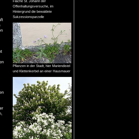
Fläche St. Johann der
Offenhaltungsversuche, im
Hintergrund die bewaldete
Sukzessionsparzelle
ft
s
en
ht
en
Pflanzen in der Stadt, hier Mariendistel
und Klettenkerbel an einer Hausmauer
ten
er
n,