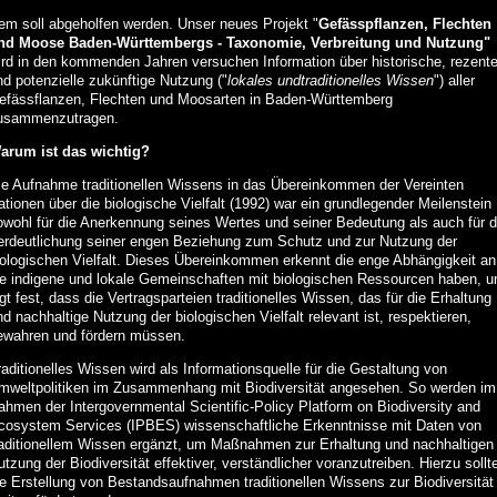
em soll abgeholfen werden. Unser neues Projekt "
Gefässpflanzen, Flechten
nd Moose Baden-Württembergs - Taxonomie, Verbreitung und Nutzung"
ird in den kommenden Jahren versuchen Information über historische, rezent
nd potenzielle zukünftige Nutzung ("
lokales und
traditionelles Wissen
") aller
efässflanzen, Flechten und Moosarten in Baden-Württemberg
usammenzutragen.
arum ist das wichtig?
ie Aufnahme traditionellen Wissens in das Übereinkommen der Vereinten
tionen über die biologische Vielfalt (1992) war ein grundlegender Meilenstein
owohl für die Anerkennung seines Wertes und seiner Bedeutung als auch für d
erdeutlichung seiner engen Beziehung zum Schutz und zur Nutzung der
iologischen Vielfalt. Dieses Übereinkommen erkennt die enge Abhängigkeit an
ie indigene und lokale Gemeinschaften mit biologischen Ressourcen haben, u
gt fest, dass die Vertragsparteien traditionelles Wissen, das für die Erhaltung
d nachhaltige Nutzung der biologischen Vielfalt relevant ist, respektieren,
ewahren und fördern müssen.
aditionelles Wissen wird als Informationsquelle für die Gestaltung von
mweltpolitiken im Zusammenhang mit Biodiversität angesehen. So werden im
ahmen der Intergovernmental Scientific-Policy Platform on Biodiversity and
cosystem Services (IPBES) wissenschaftliche Erkenntnisse mit Daten von
raditionellem Wissen ergänzt, um Maßnahmen zur Erhaltung und nachhaltigen
tzung der Biodiversität effektiver, verständlicher voranzutreiben. Hierzu sollt
ie Erstellung von Bestandsaufnahmen traditionellen Wissens zur Biodiversität