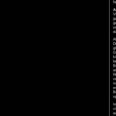
f
A
V
g
g
u
d
A
D
g
G
k
b
B
ac
N
v
m
e
B
s
I
vi
a