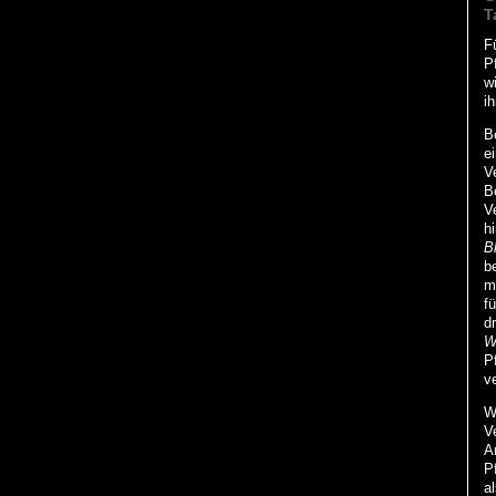
T
F
P
w
i
B
e
V
B
V
h
B
b
m
f
d
W
P
ve
W
V
A
P
a