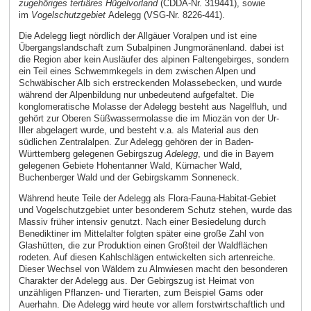
zugehöriges tertiäres Hügelvorland
(CDDA-Nr. 319441), sowie
im
Vogelschutzgebiet
Adelegg (VSG-Nr. 8226-441).
Die Adelegg liegt nördlich der Allgäuer Voralpen und ist eine
Übergangslandschaft zum Subalpinen Jungmoränenland. dabei ist
die Region aber kein Ausläufer des alpinen Faltengebirges, sondern
ein Teil eines Schwemmkegels in dem zwischen Alpen und
Schwäbischer Alb sich erstreckenden Molassebecken, und wurde
während der Alpenbildung nur unbedeutend aufgefaltet. Die
konglomeratische Molasse der Adelegg besteht aus Nagelfluh, und
gehört zur Oberen Süßwassermolasse die im Miozän von der Ur-
Iller abgelagert wurde, und besteht v.a. als Material aus den
südlichen Zentralalpen. Zur Adelegg gehören der in Baden-
Württemberg gelegenen Gebirgszug
Adelegg
, und die in Bayern
gelegenen Gebiete Hohentanner Wald, Kürnacher Wald,
Buchenberger Wald und der Gebirgskamm Sonneneck.
Während heute Teile der Adelegg als Flora-Fauna-Habitat-Gebiet
und Vogelschutzgebiet unter besonderem Schutz stehen, wurde das
Massiv früher intensiv genutzt. Nach einer Besiedelung durch
Benediktiner im Mittelalter folgten später eine große Zahl von
Glashütten, die zur Produktion einen Großteil der Waldflächen
rodeten. Auf diesen Kahlschlägen entwickelten sich artenreiche.
Dieser Wechsel von Wäldern zu Almwiesen macht den besonderen
Charakter der Adelegg aus. Der Gebirgszug ist Heimat von
unzähligen Pflanzen- und Tierarten, zum Beispiel Gams oder
Auerhahn. Die Adelegg wird heute vor allem forstwirtschaftlich und