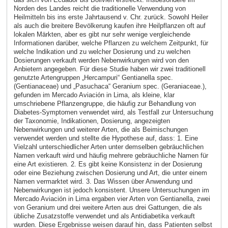
Norden des Landes reicht die traditionelle Verwendung von
Heilmitteln bis ins erste Jahrtausend v. Chr. zurück. Sowohl Heiler
als auch die breitere Bevölkerung kaufen ihre Heilpflanzen oft auf
lokalen Märkten, aber es gibt nur sehr wenige vergleichende
Informationen darüber, welche Pflanzen zu welchem ​​Zeitpunkt, für
welche Indikation und zu welcher Dosierung und zu welchen
Dosierungen verkauft werden Nebenwirkungen wird von den
Anbietern angegeben. Für diese Studie haben wir zwei traditionell
genutzte Artengruppen „Hercampuri“ Gentianella spec.
(Gentianaceae) und „Pasuchaca“ Geranium spec. (Geraniaceae.),
gefunden im Mercado Aviación in Lima, als kleine, klar
umschriebene Pflanzengruppe, die häufig zur Behandlung von
Diabetes-Symptomen verwendet wird, als Testfall zur Untersuchung
der Taxonomie, Indikationen, Dosierung, angezeigten
Nebenwirkungen und weiterer Arten, die als Beimischungen
verwendet werden und stellte die Hypothese auf, dass: 1. Eine
Vielzahl unterschiedlicher Arten unter demselben gebräuchlichen
Namen verkauft wird und häufig mehrere gebräuchliche Namen für
eine Art existieren. 2. Es gibt keine Konsistenz in der Dosierung
oder eine Beziehung zwischen Dosierung und Art, die unter einem
Namen vermarktet wird. 3. Das Wissen über Anwendung und
Nebenwirkungen ist jedoch konsistent. Unsere Untersuchungen im
Mercado Aviación in Lima ergaben vier Arten von Gentianella, zwei
von Geranium und drei weitere Arten aus drei Gattungen, die als
übliche Zusatzstoffe verwendet und als Antidiabetika verkauft
wurden. Diese Ergebnisse weisen darauf hin, dass Patienten selbst