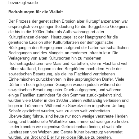
bevorzugt wurde.
Bedrohungen für die Vielfalt
Der Prozess der genetischen Erosion alter Kulturpflanzenarten war
ursprünglich von geringer Bedeutung für die Berggebiete Georgiens,
die bis in die 1990er Jahre als Aufbewahrungsort alter
Kulturpflanzen dienten. Heutzutage ist der Hauptgrund für die
genetische Erosion alter Kulturpflanzen der demografische
Rückgang in den Bergregionen aufgrund der harten wirtschaftlichen
Bedingungen und des Mangels an moderner Infrastruktur. Die
Verlagerung von alten Kultursorten hin zu modernen
Hochertragskulturen wie Mais und Kartoffeln, die im Flachland viel
früher stattfand, begann in den Bergdörfern nach dem Ende der
sowjetischen Besatzung, als die ins Flachland vertriebenen
Einheimischen zurückkehrten in ihre ursprünglichen Dörfer. Viele
Dörfer im hoch gelegenen Georgien wurden jedoch während der
sowjetischen Besatzung unter Druck aufgegeben, und während
einige Familien zumindest für den Sommer zurückgekehrt sind,
wurden viele Dörfer in den 1980er Jahren vollständig verlassen und
liegen in Trümmern. Während zu Sowjetzeiten in großem Umfang
Schafe gezüchtet wurden, was zu einer weit verbreiteten
Überweidung führte, sind heute nur noch wenige verstreute Herden
übrig, und traditionelle Wollartikel sind immer schwieriger zu finden.
Leider konnten wir nirgendwo Getreideanbau finden, obwohl alte
Landrassen von Weizen und Gerste früher bevorzugt verwendet
wurden, um Brot und Bier für religiöse Rituale zu bereiten.