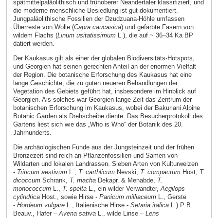
spätmittelpaläolithisch und frühoberer Neandertaler klassifiziert, und
die moderne menschliche Besiedlung ist gut dokumentiert.
Jungpaläolithische Fossilien der Dzudzuana-Höhle umfassen
Überreste von Wolle (
Capra caucasica
) und gefärbte Fasern von
wildem Flachs (
Linum usitatissimum
L.), die auf ~ 36–34 Ka BP
datiert werden.
Der Kaukasus gilt als einer der globalen Biodiversitäts-Hotspots,
und Georgien hat seinen gerechten Anteil an der enormen Vielfalt
der Region. Die botanische Erforschung des Kaukasus hat eine
lange Geschichte, die zu guten neueren Behandlungen der
Vegetation des Gebiets geführt hat, insbesondere im Hinblick auf
Georgien. Als solches war Georgien lange Zeit das Zentrum der
botanischen Erforschung im Kaukasus, wobei der Bakuriani Alpine
Botanic Garden als Drehscheibe diente. Das Besucherprotokoll des
Gartens liest sich wie das „Who is Who“ der Botanik des 20.
Jahrhunderts.
Die archäologischen Funde aus der Jungsteinzeit und der frühen
Bronzezeit sind reich an Pflanzenfossilien und Samen von
Wildarten und lokalen Landrassen. Sieben Arten von Kulturweizen
-
Triticum aestivum
L.,
T. carthlicum
Nevski,
T. compactum
Host,
T.
dicoccum
Schrank,
T. macha
Dekapr. & Menabde,
T.
monococcum
L.,
T. spelta
L., ein wilder Verwandter,
Aegilops
cylindrica
Host., sowie Hirse -
Panicum milliaceum
L., Gerste
-
Hordeum vulgare
L., Italienische Hirse -
Setaria italica
L.) P B.
Beauv., Hafer –
Avena sativa
L., wilde Linse –
Lens