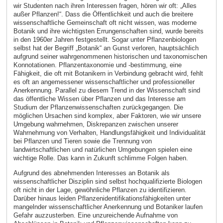
wir Studenten nach ihren Interessen fragen, hören wir oft: „Alles
außer Pflanzen!“. Dass die Öffentlichkeit und auch die breitere
wissenschaftliche Gemeinschaft oft nicht wissen, was moderne
Botanik und ihre wichtigsten Errungenschaften sind, wurde bereits
in den 1960er Jahren festgestellt. Sogar unter Pflanzenbiologen
selbst hat der Begriff „Botanik“ an Gunst verloren, hauptsächlich
aufgrund seiner wahrgenommenen historischen und taxonomischen
Konnotationen. Pflanzentaxonomie und -bestimmung, eine
Fähigkeit, die oft mit Botanikern in Verbindung gebracht wird, fehlt
es oft an angemessener wissenschaftlicher und professioneller
Anerkennung. Parallel zu diesem Trend in der Wissenschaft sind
das öffentliche Wissen über Pflanzen und das Interesse am
Studium der Pflanzenwissenschaften zurückgegangen. Die
möglichen Ursachen sind komplex, aber Faktoren, wie wir unsere
Umgebung wahrnehmen, Diskrepanzen zwischen unserer
Wahrnehmung von Verhalten, Handlungsfähigkeit und Individualität
bei Pflanzen und Tieren sowie die Trennung von
landwirtschaftlichen und natürlichen Umgebungen spielen eine
wichtige Rolle. Das kann in Zukunft schlimme Folgen haben.
Aufgrund des abnehmenden Interesses an Botanik als
wissenschaftlicher Disziplin sind selbst hochqualifizierte Biologen
oft nicht in der Lage, gewöhnliche Pflanzen zu identifizieren.
Darüber hinaus leiden Pflanzenidentifikationsfähigkeiten unter
mangelnder wissenschaftlicher Anerkennung und Botaniker laufen
Gefahr auzzusterben. Eine unzureichende Aufnahme von