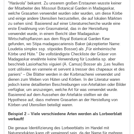
"Harávola" bekannt. Zu unserem großen Erstaunen wusste keiner
der Mitarbeiter des Missouri Botanical Garden in Madagaskar,
welche Grasarten verwendet wurden oder wurden, um diese Körbe
und einige andere Utensilien herzustellen, die auf lokalen Märkten
zu sehen sind. Basierend auf einer Literaturrecherche wurde eine
erste Erwähnung von Grasmaterial, das in der Herstellung
verwendet wurde, in einem Bericht über Madagaskar-
Wirtschaftspflanzen aus dem Royal Botanical Garden Kew
gefunden, wo Stipa madagascariensis Baker (akzeptierter Name:
Loudetia simplex ssp. stipoides Bosser) als „Für einheimische
Körbe und Hüte." Die vollständigste Checkliste der Gräser von
Madagaskar erwähnte keine Verwendung für Loudetia sp. aber
beschrieb Lasiorhachis viguieri (A. Camus) Bosser als „Les feuilles
sont utilisées en vannerie et servent à tresser des chapeaux et des
paniers“ – Die Blätter werden in der Korbmacherei verwendet und
dienen zum Weben von Hüten und Körben. In der Literatur waren
jedoch keine detaillierten Beschreibungen von Artefakten oder Bilder
verfügbar, um anzuzeigen, welche Art für was verwendet wurde.
Basierend auf dem Aussehen der Artefakte stellten wir die
Hypothese auf, dass mehrere Grasarten an der Herstellung von
Körben und Utensilien beteiligt waren.
Beispiel 2 – Viele verschiedene Arten werden als Lorbeerblatt
verkauft!
Die genaue Identifizierung des Lorbeerblatts im Handel mit
Naturprodukten kann oft verwirrend sein, da der Name für mehrere