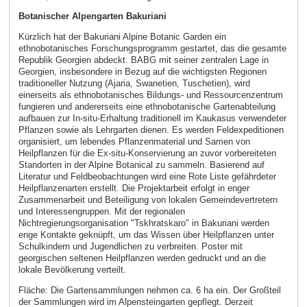
Botanischer Alpengarten Bakuriani
Kürzlich hat der Bakuriani Alpine Botanic Garden ein
ethnobotanisches Forschungsprogramm gestartet, das die gesamte
Republik Georgien abdeckt. BABG mit seiner zentralen Lage in
Georgien, insbesondere in Bezug auf die wichtigsten Regionen
traditioneller Nutzung (Ajaria, Swanetien, Tuschetien), wird
einerseits als ethnobotanisches Bildungs- und Ressourcenzentrum
fungieren und andererseits eine ethnobotanische Gartenabteilung
aufbauen zur In-situ-Erhaltung traditionell im Kaukasus verwendeter
Pflanzen sowie als Lehrgarten dienen. Es werden Feldexpeditionen
organisiert, um lebendes Pflanzenmaterial und Samen von
Heilpflanzen für die Ex-situ-Konservierung an zuvor vorbereiteten
Standorten in der Alpine Botanical zu sammeln. Basierend auf
Literatur und Feldbeobachtungen wird eine Rote Liste gefährdeter
Heilpflanzenarten erstellt. Die Projektarbeit erfolgt in enger
Zusammenarbeit und Beteiligung von lokalen Gemeindevertretern
und Interessengruppen. Mit der regionalen
Nichtregierungsorganisation "Tskhratskaro" in Bakuriani werden
enge Kontakte geknüpft, um das Wissen über Heilpflanzen unter
Schulkindern und Jugendlichen zu verbreiten. Poster mit
georgischen seltenen Heilpflanzen werden gedruckt und an die
lokale Bevölkerung verteilt.
Fläche: Die Gartensammlungen nehmen ca. 6 ha ein. Der Großteil
der Sammlungen wird im Alpensteingarten gepflegt. Derzeit