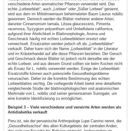
verschiedene Arten aromatischer Pflanzen verwendet wird. Das
echte „Lorbeerblatt“, auch „Lorbeer“ oder „Süßer Lorbeer“ genannt,
wird aus dem im Mittelmeerraum beheimateten Baum Laurus nobilis
gewonnen. Dennoch werden die Blätter mehrerer anderer Arten,
darunter Cinnamomum tamala, Litsea glaucescens, Pimenta
racemosa, Syzygium polyanthum und Umbellularia californica,
aufgrund ihrer Ähnlichkeit in Blattmorphologie, Aroma und
Geschmack häufig mit echten Lorbeerblättern ersetzt oder
verwechselt. Ersatzarten werden jedoch oft als „Lorbeerblätter“
verkauft. Daher kann sich der Name „Lorbeerblatt“ in der Literatur
und im Kräuterhandel auf alle diese Pflanzen beziehen. Der Geruch
und Geschmack dieser Blätter ist jedoch nicht derselbe wie der
echte Lorbeer, und aus diesem Grund sollten sie beim Kochen nicht
als Ersatz für L. nobilis verwendet werden. Einige der Lorbeerblatt-
Ersatzstoffe können auch potenzielle Gesundheitsprobleme
verursachen. Daher ist die korrekte Bestimmung des echten
Lorbeerblattes wichtig. Die vorliegende Arbeit bietet eine detaillierte
vergleichende Studie der blattmorphologischen und anatomischen
Merkmale von L. nobilis und seiner gemeinsamen Surrogate, um
eine korrekte Identifizierung zu ermöglichen.
Beispiel 3 – Viele verschiedene und verwirrte Arten werden als
Antidiabetika verkauft
Peru ist, wie der peruanische Anthropologe Lupe Camino nennt, die
„Gesundheitsachse“ des alten Kulturgebiets der zentralen Anden,
das sich von Ecuador bis Bolivien erstreckt. Insbesondere im