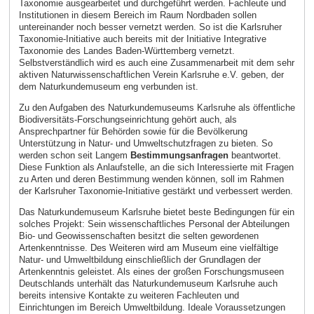
Taxonomie ausgearbeitet und durchgeführt werden. Fachleute und
Institutionen in diesem Bereich im Raum Nordbaden sollen
untereinander noch besser vernetzt werden. So ist die Karlsruher
Taxonomie-Initiative auch bereits mit der Initiative Integrative
Taxonomie des Landes Baden-Württemberg vernetzt.
Selbstverständlich wird es auch eine Zusammenarbeit mit dem sehr
aktiven Naturwissenschaftlichen Verein Karlsruhe e.V. geben, der
dem Naturkundemuseum eng verbunden ist.
Zu den Aufgaben des Naturkundemuseums Karlsruhe als öffentliche
Biodiversitäts-Forschungseinrichtung gehört auch, als
Ansprechpartner für Behörden sowie für die Bevölkerung
Unterstützung in Natur- und Umweltschutzfragen zu bieten. So
werden schon seit Langem
Bestimmungsanfragen
beantwortet.
Diese Funktion als Anlaufstelle, an die sich Interessierte mit Fragen
zu Arten und deren Bestimmung wenden können, soll im Rahmen
der Karlsruher Taxonomie-Initiative gestärkt und verbessert werden.
Das Naturkundemuseum Karlsruhe bietet beste Bedingungen für ein
solches Projekt: Sein wissenschaftliches Personal der Abteilungen
Bio- und Geowissenschaften besitzt die selten gewordenen
Artenkenntnisse. Des Weiteren wird am Museum eine vielfältige
Natur- und Umweltbildung einschließlich der Grundlagen der
Artenkenntnis geleistet. Als eines der großen Forschungsmuseen
Deutschlands unterhält das Naturkundemuseum Karlsruhe auch
bereits intensive Kontakte zu weiteren Fachleuten und
Einrichtungen im Bereich Umweltbildung. Ideale Voraussetzungen