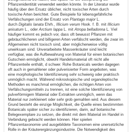
Pflanzenidentität verwendet werden könnte. In der Literatur wurde
häufig über den Ersatz üblicher, nicht toxischer Arten durch
toxische Arten berichtet. Gute Beispiele für lebensgefährliche
Verfälschungen sind der Ersatz von
Plantago major
L.
durch
Digitalis lanata
Ehrh.,
Illicium verum
Hook. f. B. mit
Illicium
anisatum
L., oder
Arctium lappa
L. mit
Atropa belladonna
L. Viel
häufiger kommt es jedoch vor, dass oft bewusst Pflanzen mit
gebräuchlicheren und billigeren Arten verfälscht werden, die zwar im
Allgemeinen nicht toxisch sind, aber möglicherweise völlig
unwirksam sind. Unverarbeitete Massenkräuter sind leicht
verfügbar, was die Aufbewahrung von Material für einen botanischen
Gutschein ermöglicht, obwohl Handelsmaterial oft nicht alle
Pflanzenteile enthält, d schwer. Rohe Botanicals werden dagegen
oft auch in gemahlener oder pulverisierter Form angeboten, was
eine morphologische Identifizierung sehr schwierig oder praktisch
unmöglich macht. Während mikroskopische und organoleptische
Methoden es manchmal ermöglichen, die richtigen Arten von
Verfälschungsmitteln zu trennen, ist eine solche Identifizierung von
pulverförmigem Material oder Extrakten unmöglich, wenn das
Material nur zerkleinert oder sehr grob gemahlen wird. Aus diesem
Grund besteht die einzige Möglichkeit, die Quelle eines bestimmten
Botanicals später sicher zu identifizieren, darin, auf botanische
Belegexemplare zu setzen, die direkt mit dem Material im Handel in
Verbindung gebracht werden können. Hier spielen
Pflanzentaxonomie und ausgebildete Taxonomen eine unersetzliche
Rolle in der Kräuterergänzungsindustrie. Die Notwendigkeit des