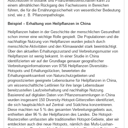
Abschlüssen in Botanik und Pflanzenwissenschaften kann zu
einem allmählichen Rückgang des Fachwissens in Bereichen
führen, die für die Ernährungssicherheit von wesentlicher Bedeutung
sind, wie z. B. Pflanzenpathologie.
Beispiel – Erhaltung von Heilpflanzen in China
Heilpflanzen haben in der Geschichte der menschlichen Gesundheit
schon immer eine wichtige Rolle gespielt. Die Populationen und die
nachhaltige Nutzung von Heilpflanzen wurden jedoch durch
menschliche Aktivitäten und den Klimawandel stark beeinträchtigt.
Über den aktuellen Erhaltungszustand und Verbreitungsmuster von
Heilpflanzen ist wenig bekannt. In einer Studie in China
identifizierten wir auf der Grundlage genauer geografischer
Verbreitungsinformationen von 9756 Heilpflanzen Diversitäts-
Hotspots und Erhaltungslücken, bewerteten die
Erhaltungswirksamkeit von Naturschutzgebieten und
prognostizierten geeignete Lebensräume für Heilpflanzen in China,
um wissenschaftliche Leitlinien für ihre lange Lebensdauer
bereitzustellen Laufzeiterhaltung und nachhaltige Nutzung.
Basierend auf digitalen Daten von Pflanzensammlungen in China
wurden insgesamt 150 Diversity-Hotspot-Gitterzellen identifiziert,
die sich hauptsächlich auf Zentral- und Südchina konzentrieren.
Diese machten nur 5 % des gesamten Verbreitungsgebiets aus,
enthielten aber 96 % der Heilpflanzen des Landes. Die Hotspot-
Rasterzellen umfassten alle traditionellen Hotspot-Gebiete, aber wir
entdeckten auch drei neue Hotspots, nämlich das Mufu-Lushan-