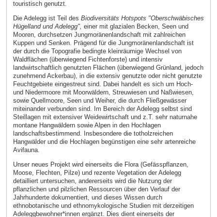
touristisch genutzt.
Die Adelegg ist Teil des
Biodiversitäts Hotspots "Oberschwäbisches
Hügelland und Adelegg",
einer mit glazialen Becken, Seen und
Mooren, durchsetzen Jungmoränenlandschaft mit zahlreichen
Kuppen und Senken. Prägend für die Jungmoränenlandschaft ist
der durch die Topografie bedingte kleinräumige Wechsel von
Waldflächen (überwiegend Fichtenforste) und intensiv
landwirtschaftlich genutzten Flächen (überwiegend Grünland, jedoch
zunehmend Ackerbau), in die extensiv genutzte oder nicht genutzte
Feuchtgebiete eingestreut sind. Dabei handelt es sich um Hoch-
und Niedermoore mit Moorwäldern, Streuwiesen und Naßwiesen,
sowie Quellmoore, Seen und Weiher, die durch Fließgewässer
miteinander verbunden sind. Im Bereich der Adelegg selbst sind
Steillagen mit extensiver Weidewirtschaft und z.T. sehr naturnahe
montane Hangwäldern sowie Alpen in den Hochlagen
landschaftsbestimmend. Insbesondere die totholzreichen
Hangwälder und die Hochlagen begünstigen eine sehr artenreiche
Avifauna.
Unser neues Projekt wird einerseits die Flora (Gefässpflanzen,
Moose, Flechten, Pilze) und rezente Vegetation der Adelegg
detailliert untersuchen, andererseits wird die Nutzung der
pflanzlichen und pilzlichen Ressourcen über den Verlauf der
Jahrhunderte dokumentiert, und dieses Wissen durch
ethnobotanische und ethnomykologische Studien mit derzeitigen
Adeleggbewohner*innen ergänzt. Dies dient einerseits der