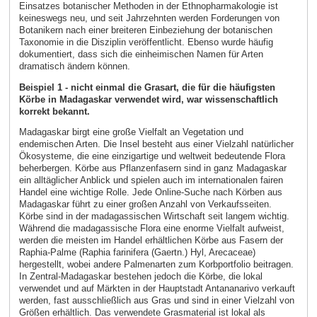
Einsatzes botanischer Methoden in der Ethnopharmakologie ist
keineswegs neu, und seit Jahrzehnten werden Forderungen von
Botanikern nach einer breiteren Einbeziehung der botanischen
Taxonomie in die Disziplin veröffentlicht. Ebenso wurde häufig
dokumentiert, dass sich die einheimischen Namen für Arten
dramatisch ändern können.
Beispiel 1 - nicht einmal die Grasart, die für die häufigsten
Körbe in Madagaskar verwendet wird, war wissenschaftlich
korrekt bekannt.
Madagaskar birgt eine große Vielfalt an Vegetation und
endemischen Arten. Die Insel besteht aus einer Vielzahl natürlicher
Ökosysteme, die eine einzigartige und weltweit bedeutende Flora
beherbergen. Körbe aus Pflanzenfasern sind in ganz Madagaskar
ein alltäglicher Anblick und spielen auch im internationalen fairen
Handel eine wichtige Rolle. Jede Online-Suche nach Körben aus
Madagaskar führt zu einer großen Anzahl von Verkaufsseiten.
Körbe sind in der madagassischen Wirtschaft seit langem wichtig.
Während die madagassische Flora eine enorme Vielfalt aufweist,
werden die meisten im Handel erhältlichen Körbe aus Fasern der
Raphia-Palme (Raphia farinifera (Gaertn.) Hyl, Arecaceae)
hergestellt, wobei andere Palmenarten zum Korbportfolio beitragen.
In Zentral-Madagaskar bestehen jedoch die Körbe, die lokal
verwendet und auf Märkten in der Hauptstadt Antananarivo verkauft
werden, fast ausschließlich aus Gras und sind in einer Vielzahl von
Größen erhältlich. Das verwendete Grasmaterial ist lokal als