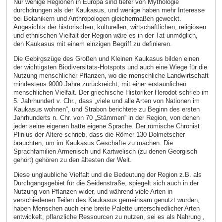
Nur wenige Regionen in Europa sind tiefer von Mythologie
durchdrungen als der Kaukasus, und wenige haben mehr Interesse
bei Botanikern und Anthropologen gleichermaßen geweckt.
Angesichts der historischen, kulturellen, wirtschaftlichen, religiösen
und ethnischen Vielfalt der Region wäre es in der Tat unmöglich,
den Kaukasus mit einem einzigen Begriff zu definieren.
Die Gebirgszüge des Großen und Kleinen Kaukasus bilden einen
der wichtigsten Biodiversitäts-Hotspots und auch eine Wiege für die
Nutzung menschlicher Pflanzen, wo die menschliche Landwirtschaft
mindestens 9000 Jahre zurückreicht, mit einer erstaunlichen
menschlichen Vielfalt. Der griechische Historiker Herodot schrieb im
5. Jahrhundert v. Chr., dass „viele und alle Arten von Nationen im
Kaukasus wohnen“, und Strabon berichtete zu Beginn des ersten
Jahrhunderts n. Chr. von 70 „Stämmen“ in der Region, von denen
jeder seine eigenen hatte eigene Sprache. Der römische Chronist
Plinius der Ältere schrieb, dass die Römer 130 Dolmetscher
brauchten, um im Kaukasus Geschäfte zu machen. Die
Sprachfamilien Armenisch und Kartwelisch (zu denen Georgisch
gehört) gehören zu den ältesten der Welt.
Diese unglaubliche Vielfalt und die Bedeutung der Region z.B. als
Durchgangsgebiet für die Seidenstraße, spiegelt sich auch in der
Nutzung von Pflanzen wider, und während viele Arten in
verschiedenen Teilen des Kaukasus gemeinsam genutzt wurden,
haben Menschen auch eine breite Palette unterschiedlicher Arten
entwickelt, pflanzliche Ressourcen zu nutzen, sei es als Nahrung ,