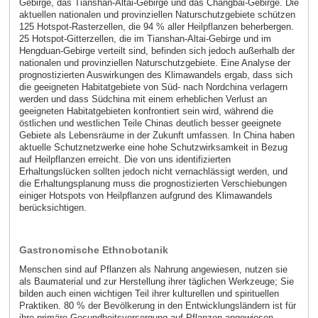
Gebirge, das Tianshan-Altai-Gebirge und das Changbai-Gebirge. Die
aktuellen nationalen und provinziellen Naturschutzgebiete schützen
125 Hotspot-Rasterzellen, die 94 % aller Heilpflanzen beherbergen.
25 Hotspot-Gitterzellen, die im Tianshan-Altai-Gebirge und im
Hengduan-Gebirge verteilt sind, befinden sich jedoch außerhalb der
nationalen und provinziellen Naturschutzgebiete. Eine Analyse der
prognostizierten Auswirkungen des Klimawandels ergab, dass sich
die geeigneten Habitatgebiete von Süd- nach Nordchina verlagern
werden und dass Südchina mit einem erheblichen Verlust an
geeigneten Habitatgebieten konfrontiert sein wird, während die
östlichen und westlichen Teile Chinas deutlich besser geeignete
Gebiete als Lebensräume in der Zukunft umfassen. In China haben
aktuelle Schutznetzwerke eine hohe Schutzwirksamkeit in Bezug
auf Heilpflanzen erreicht. Die von uns identifizierten
Erhaltungslücken sollten jedoch nicht vernachlässigt werden, und
die Erhaltungsplanung muss die prognostizierten Verschiebungen
einiger Hotspots von Heilpflanzen aufgrund des Klimawandels
berücksichtigen.
Gastronomische Ethnobotanik
Menschen sind auf Pflanzen als Nahrung angewiesen, nutzen sie
als Baumaterial und zur Herstellung ihrer täglichen Werkzeuge; Sie
bilden auch einen wichtigen Teil ihrer kulturellen und spirituellen
Praktiken. 80 % der Bevölkerung in den Entwicklungsländern ist für
ihre primäre Gesundheitsversorgung auf Pflanzen angewiesen.