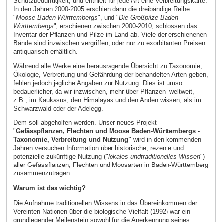
Schutzbedürftigkeit, und enthielt für jede Art eine Verbreitungskarte.
In den Jahren 2000-2005 erschien dann die dreibändige Reihe
"
Moose Baden-Württembergs
", und "
Die Großpilze Baden-
Württembergs
", erschienen zwischen 2000-2010, schlossen das
Inventar der Pflanzen und Pilze im Land ab. Viele der erschienenen
Bände sind inzwischen vergriffen, oder nur zu exorbitanten Preisen
antiquarisch erhältlich.
Während alle Werke eine herausragende Übersicht zu Taxonomie,
Ökologie, Verbreitung und Gefährdung der behandelten Arten geben,
fehlen jedoch jegliche Angaben zur Nutzung. Dies ist umso
bedauerlicher, da wir inzwischen, mehr über Pflanzen weltweit,
z.B., im Kaukasus, den Himalayas und den Anden wissen, als im
Schwarzwald oder der Adelegg.
Dem soll abgeholfen werden. Unser neues Projekt
"
Gefässpflanzen, Flechten und Moose Baden-Württembergs -
Taxonomie, Verbreitung und Nutzung"
wird in den kommenden
Jahren versuchen Information über historische, rezente und
potenzielle zukünftige Nutzung ("
lokales und
traditionelles Wissen
")
aller Gefässflanzen, Flechten und Moosarten in Baden-Württemberg
zusammenzutragen.
Warum ist das wichtig?
Die Aufnahme traditionellen Wissens in das Übereinkommen der
Vereinten Nationen über die biologische Vielfalt (1992) war ein
grundlegender Meilenstein sowohl für die Anerkennung seines