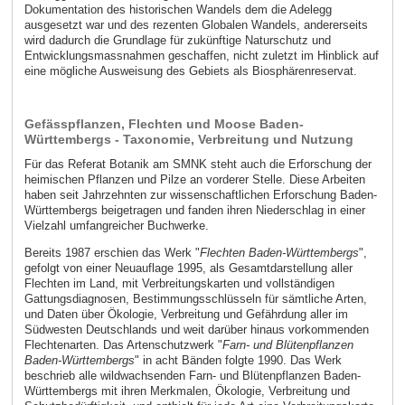
Dokumentation des historischen Wandels dem die Adelegg
ausgesetzt war und des rezenten Globalen Wandels, andererseits
wird dadurch die Grundlage für zukünftige Naturschutz und
Entwicklungsmassnahmen geschaffen, nicht zuletzt im Hinblick auf
eine mögliche Ausweisung des Gebiets als Biosphärenreservat.
Gefässpflanzen, Flechten und Moose Baden-
Württembergs - Taxonomie, Verbreitung und Nutzung
Für das Referat Botanik am SMNK steht auch die Erforschung der
heimischen Pflanzen und Pilze an vorderer Stelle. Diese Arbeiten
haben seit Jahrzehnten zur wissenschaftlichen Erforschung Baden-
Württembergs beigetragen und fanden ihren Niederschlag in einer
Vielzahl umfangreicher Buchwerke.
Bereits 1987 erschien das Werk "
Flechten Baden-Württembergs
",
gefolgt von einer Neuauflage 1995, als Gesamtdarstellung aller
Flechten im Land, mit Verbreitungskarten und vollständigen
Gattungsdiagnosen, Bestimmungsschlüsseln für sämtliche Arten,
und Daten über Ökologie, Verbreitung und Gefährdung aller im
Südwesten Deutschlands und weit darüber hinaus vorkommenden
Flechtenarten. Das Artenschutzwerk "
Farn- und Blütenpflanzen
Baden-Württembergs
" in acht Bänden folgte 1990. Das Werk
beschrieb alle wildwachsenden Farn- und Blütenpflanzen Baden-
Württembergs mit ihren Merkmalen, Ökologie, Verbreitung und