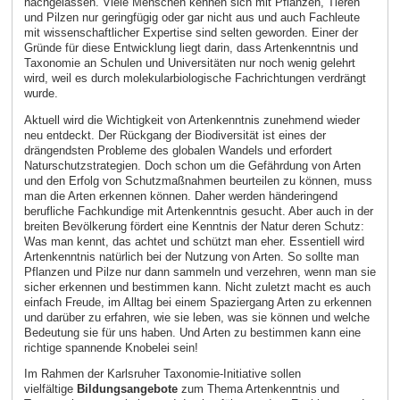
nachgelassen. Viele Menschen kennen sich mit Pflanzen, Tieren
und Pilzen nur geringfügig oder gar nicht aus und auch Fachleute
mit wissenschaftlicher Expertise sind selten geworden. Einer der
Gründe für diese Entwicklung liegt darin, dass Artenkenntnis und
Taxonomie an Schulen und Universitäten nur noch wenig gelehrt
wird, weil es durch molekularbiologische Fachrichtungen verdrängt
wurde.
Aktuell wird die Wichtigkeit von Artenkenntnis zunehmend wieder
neu entdeckt. Der Rückgang der Biodiversität ist eines der
drängendsten Probleme des globalen Wandels und erfordert
Naturschutzstrategien. Doch schon um die Gefährdung von Arten
und den Erfolg von Schutzmaßnahmen beurteilen zu können, muss
man die Arten erkennen können. Daher werden händeringend
berufliche Fachkundige mit Artenkenntnis gesucht. Aber auch in der
breiten Bevölkerung fördert eine Kenntnis der Natur deren Schutz:
Was man kennt, das achtet und schützt man eher. Essentiell wird
Artenkenntnis natürlich bei der Nutzung von Arten. So sollte man
Pflanzen und Pilze nur dann sammeln und verzehren, wenn man sie
sicher erkennen und bestimmen kann. Nicht zuletzt macht es auch
einfach Freude, im Alltag bei einem Spaziergang Arten zu erkennen
und darüber zu erfahren, wie sie leben, was sie können und welche
Bedeutung sie für uns haben. Und Arten zu bestimmen kann eine
richtige spannende Knobelei sein!
Im Rahmen der Karlsruher Taxonomie-Initiative sollen
vielfältige
Bildungsangebote
zum Thema Artenkenntnis und