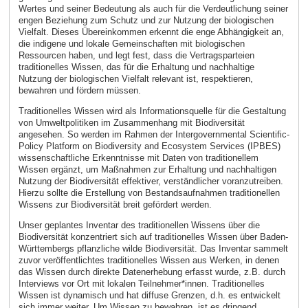
Wertes und seiner Bedeutung als auch für die Verdeutlichung seiner
engen Beziehung zum Schutz und zur Nutzung der biologischen
Vielfalt. Dieses Übereinkommen erkennt die enge Abhängigkeit an,
die indigene und lokale Gemeinschaften mit biologischen
Ressourcen haben, und legt fest, dass die Vertragsparteien
traditionelles Wissen, das für die Erhaltung und nachhaltige
Nutzung der biologischen Vielfalt relevant ist, respektieren,
bewahren und fördern müssen.
Traditionelles Wissen wird als Informationsquelle für die Gestaltung
von Umweltpolitiken im Zusammenhang mit Biodiversität
angesehen. So werden im Rahmen der Intergovernmental Scientific-
Policy Platform on Biodiversity and Ecosystem Services (IPBES)
wissenschaftliche Erkenntnisse mit Daten von traditionellem
Wissen ergänzt, um Maßnahmen zur Erhaltung und nachhaltigen
Nutzung der Biodiversität effektiver, verständlicher voranzutreiben.
Hierzu sollte die Erstellung von Bestandsaufnahmen traditionellen
Wissens zur Biodiversität breit gefördert werden.
Unser geplantes Inventar des traditionellen Wissens über die
Biodiversität konzentriert sich auf traditionelles Wissen über Baden-
Württembergs pflanzliche wilde Biodiversität. Das Inventar sammelt
zuvor veröffentlichtes traditionelles Wissen aus Werken, in denen
das Wissen durch direkte Datenerhebung erfasst wurde, z.B. durch
Interviews vor Ort mit lokalen Teilnehmer*innen. Traditionelles
Wissen ist dynamisch und hat diffuse Grenzen, d.h. es entwickelt
sich immer weiter. Um Wissen zu bewahren, ist es dringend