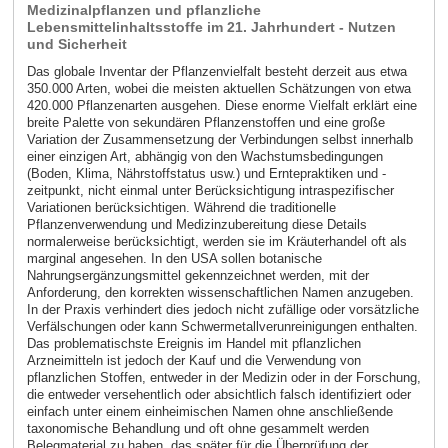
Medizinalpflanzen und pflanzliche
Lebensmittelinhaltsstoffe im 21. Jahrhundert - Nutzen
und Sicherheit
Das globale Inventar der Pflanzenvielfalt besteht derzeit aus etwa
350.000 Arten, wobei die meisten aktuellen Schätzungen von etwa
420.000 Pflanzenarten ausgehen. Diese enorme Vielfalt erklärt eine
breite Palette von sekundären Pflanzenstoffen und eine große
Variation der Zusammensetzung der Verbindungen selbst innerhalb
einer einzigen Art, abhängig von den Wachstumsbedingungen
(Boden, Klima, Nährstoffstatus usw.) und Erntepraktiken und -
zeitpunkt, nicht einmal unter Berücksichtigung intraspezifischer
Variationen berücksichtigen. Während die traditionelle
Pflanzenverwendung und Medizinzubereitung diese Details
normalerweise berücksichtigt, werden sie im Kräuterhandel oft als
marginal angesehen. In den USA sollen botanische
Nahrungsergänzungsmittel gekennzeichnet werden, mit der
Anforderung, den korrekten wissenschaftlichen Namen anzugeben.
In der Praxis verhindert dies jedoch nicht zufällige oder vorsätzliche
Verfälschungen oder kann Schwermetallverunreinigungen enthalten.
Das problematischste Ereignis im Handel mit pflanzlichen
Arzneimitteln ist jedoch der Kauf und die Verwendung von
pflanzlichen Stoffen, entweder in der Medizin oder in der Forschung,
die entweder versehentlich oder absichtlich falsch identifiziert oder
einfach unter einem einheimischen Namen ohne anschließende
taxonomische Behandlung und oft ohne gesammelt werden
Belegmaterial zu haben, das später für die Überprüfung der