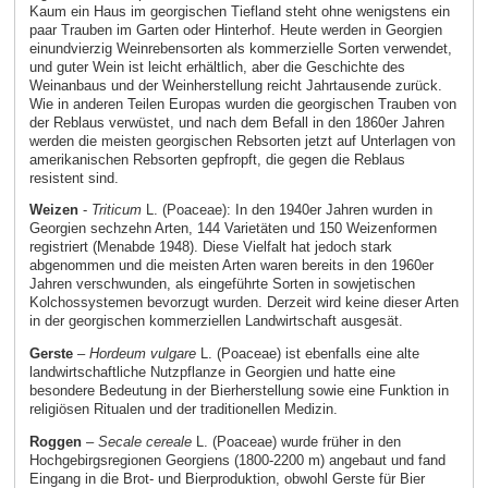
Kaum ein Haus im georgischen Tiefland steht ohne wenigstens ein
paar Trauben im Garten oder Hinterhof. Heute werden in Georgien
einundvierzig Weinrebensorten als kommerzielle Sorten verwendet,
und guter Wein ist leicht erhältlich, aber die Geschichte des
Weinanbaus und der Weinherstellung reicht Jahrtausende zurück.
Wie in anderen Teilen Europas wurden die georgischen Trauben von
der Reblaus verwüstet, und nach dem Befall in den 1860er Jahren
werden die meisten georgischen Rebsorten jetzt auf Unterlagen von
amerikanischen Rebsorten gepfropft, die gegen die Reblaus
resistent sind.
Weizen
-
Triticum
L. (Poaceae): In den 1940er Jahren wurden in
Georgien sechzehn Arten, 144 Varietäten und 150 Weizenformen
registriert (Menabde 1948). Diese Vielfalt hat jedoch stark
abgenommen und die meisten Arten waren bereits in den 1960er
Jahren verschwunden, als eingeführte Sorten in sowjetischen
Kolchossystemen bevorzugt wurden. Derzeit wird keine dieser Arten
in der georgischen kommerziellen Landwirtschaft ausgesät.
Gerste
–
Hordeum vulgare
L. (Poaceae) ist ebenfalls eine alte
landwirtschaftliche Nutzpflanze in Georgien und hatte eine
besondere Bedeutung in der Bierherstellung sowie eine Funktion in
religiösen Ritualen und der traditionellen Medizin.
Roggen
–
Secale cereale
L. (Poaceae) wurde früher in den
Hochgebirgsregionen Georgiens (1800-2200 m) angebaut und fand
Eingang in die Brot- und Bierproduktion, obwohl Gerste für Bier