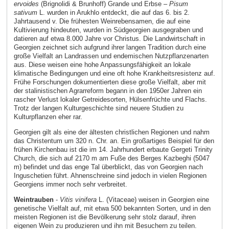
ervoides
(Brignolidi & Brunhoff) Grande und Erbse –
Pisum
sativum
L. wurden in Arukhlo entdeckt, die auf das 6. bis 2.
Jahrtausend v. Die frühesten Weinrebensamen, die auf eine
Kultivierung hindeuten, wurden in Südgeorgien ausgegraben und
datieren auf etwa 8.000 Jahre vor Christus. Die Landwirtschaft in
Georgien zeichnet sich aufgrund ihrer langen Tradition durch eine
große Vielfalt an Landrassen und endemischen Nutzpflanzenarten
aus. Diese weisen eine hohe Anpassungsfähigkeit an lokale
klimatische Bedingungen und eine oft hohe Krankheitsresistenz auf.
Frühe Forschungen dokumentierten diese große Vielfalt, aber mit
der stalinistischen Agrarreform begann in den 1950er Jahren ein
rascher Verlust lokaler Getreidesorten, Hülsenfrüchte und Flachs.
Trotz der langen Kulturgeschichte sind neuere Studien zu
Kulturpflanzen eher rar.
Georgien gilt als eine der ältesten christlichen Regionen und nahm
das Christentum um 320 n. Chr. an. Ein großartiges Beispiel für den
frühen Kirchenbau ist die im 14. Jahrhundert erbaute Gergeti Trinity
Church, die sich auf 2170 m am Fuße des Berges Kazbeghi (5047
m) befindet und das enge Tal überblickt, das von Georgien nach
Inguschetien führt. Ahnenschreine sind jedoch in vielen Regionen
Georgiens immer noch sehr verbreitet.
Weintrauben
-
Vitis vinifera
L. (Vitaceae) weisen in Georgien eine
genetische Vielfalt auf, mit etwa 500 bekannten Sorten, und in den
meisten Regionen ist die Bevölkerung sehr stolz darauf, ihren
eigenen Wein zu produzieren und ihn mit Besuchern zu teilen.