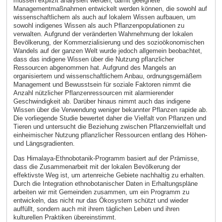
müssen explizit analysiert werden, damit geeignete
Managementmaßnahmen entwickelt werden können, die sowohl auf
wissenschaftlichem als auch auf lokalem Wissen aufbauen, um
sowohl indigenes Wissen als auch Pflanzenpopulationen zu
verwalten. Aufgrund der veränderten Wahrnehmung der lokalen
Bevölkerung, der Kommerzialisierung und des sozioökonomischen
Wandels auf der ganzen Welt wurde jedoch allgemein beobachtet,
dass das indigene Wissen über die Nutzung pflanzlicher
Ressourcen abgenommen hat. Aufgrund des Mangels an
organisiertem und wissenschaftlichem Anbau, ordnungsgemäßem
Management und Bewusstsein für soziale Faktoren nimmt die
Anzahl nützlicher Pflanzenressourcen mit alarmierender
Geschwindigkeit ab. Darüber hinaus nimmt auch das indigene
Wissen über die Verwendung weniger bekannter Pflanzen rapide ab.
Die vorliegende Studie bewertet daher die Vielfalt von Pflanzen und
Tieren und untersucht die Beziehung zwischen Pflanzenvielfalt und
einheimischer Nutzung pflanzlicher Ressourcen entlang des Höhen-
und Längsgradienten.
Das Himalaya-Ethnobotanik-Programm basiert auf der Prämisse,
dass die Zusammenarbeit mit der lokalen Bevölkerung der
effektivste Weg ist, um artenreiche Gebiete nachhaltig zu erhalten.
Durch die Integration ethnobotanischer Daten in Erhaltungspläne
arbeiten wir mit Gemeinden zusammen, um ein Programm zu
entwickeln, das nicht nur das Ökosystem schützt und wieder
auffüllt, sondern auch mit ihrem täglichen Leben und ihren
kulturellen Praktiken übereinstimmt.