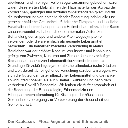
überfordert und in einigen Fällen sogar zusammengebrochen waren,
waren diese ersten Maßnahmen der Haushalte für den Aufbau der
körperlichen, geistigen und sozialen Widerstandsfähigkeit und für
die Verbesserung von entscheidender Bedeutung individuelle und
gemeinschaftliche Gesundheit. Städtische Diasporas und ländliche
Haushalte scheinen hausgemachte Heilmittel auf pflanzlicher Basis
wiederverwendet zu haben, die sie in normalen Zeiten zur
Behandlung der Grippe und anderer Atemwegssymptome
verwenden oder die sie einfach als gesunde Lebensmittel
betrachten. Die bemerkenswerteste Veränderung in vielen
Bereichen war der erhöhte Konsum von Ingwer und Knoblauch,
gefolgt von Zwiebeln, Kurkuma und Zitrone. Unsere vorläufige
Bestandsaufnahme von Lebensmittelarzneimitteln dient als
Grundlage für zukünftige systematische ethnobotanische Studien
und zielt darauf ab, eingehende Forschung darüber anzuregen, wie
sich die Nutzungsmuster pflanzlicher Lebensmittel und Getränke,
sowohl „traditioneller“ als auch „neuer“, während und nach dem
verändern Covid19 Pandemie. Wir lenken die Aufmerksamkeit auf
die Bedeutung der Ethnobiologie, Ethnomedizin und
Ethnogastronomieforschung für Strategien der häuslichen
Gesundheitsversorgung zur Verbesserung der Gesundheit der
Gemeinschaft.
Der Kaukasus - Flora, Vegetation und Ethnobotanik