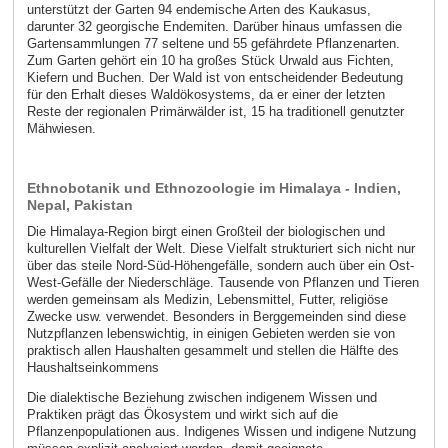
unterstützt der Garten 94 endemische Arten des Kaukasus,
darunter 32 georgische Endemiten. Darüber hinaus umfassen die
Gartensammlungen 77 seltene und 55 gefährdete Pflanzenarten.
Zum Garten gehört ein 10 ha großes Stück Urwald aus Fichten,
Kiefern und Buchen. Der Wald ist von entscheidender Bedeutung
für den Erhalt dieses Waldökosystems, da er einer der letzten
Reste der regionalen Primärwälder ist, 15 ha traditionell genutzter
Mähwiesen.
Ethnobotanik und Ethnozoologie im Himalaya - Indien,
Nepal, Pakistan
Die Himalaya-Region birgt einen Großteil der biologischen und
kulturellen Vielfalt der Welt. Diese Vielfalt strukturiert sich nicht nur
über das steile Nord-Süd-Höhengefälle, sondern auch über ein Ost-
West-Gefälle der Niederschläge. Tausende von Pflanzen und Tieren
werden gemeinsam als Medizin, Lebensmittel, Futter, religiöse
Zwecke usw. verwendet. Besonders in Berggemeinden sind diese
Nutzpflanzen lebenswichtig, in einigen Gebieten werden sie von
praktisch allen Haushalten gesammelt und stellen die Hälfte des
Haushaltseinkommens
Die dialektische Beziehung zwischen indigenem Wissen und
Praktiken prägt das Ökosystem und wirkt sich auf die
Pflanzenpopulationen aus. Indigenes Wissen und indigene Nutzung