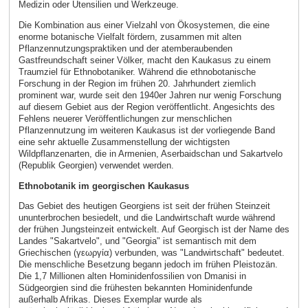
Medizin oder Utensilien und Werkzeuge.
Die Kombination aus einer Vielzahl von Ökosystemen, die eine
enorme botanische Vielfalt fördern, zusammen mit alten
Pflanzennutzungspraktiken und der atemberaubenden
Gastfreundschaft seiner Völker, macht den Kaukasus zu einem
Traumziel für Ethnobotaniker. Während die ethnobotanische
Forschung in der Region im frühen 20. Jahrhundert ziemlich
prominent war, wurde seit den 1940er Jahren nur wenig Forschung
auf diesem Gebiet aus der Region veröffentlicht. Angesichts des
Fehlens neuerer Veröffentlichungen zur menschlichen
Pflanzennutzung im weiteren Kaukasus ist der vorliegende Band
eine sehr aktuelle Zusammenstellung der wichtigsten
Wildpflanzenarten, die in Armenien, Aserbaidschan und Sakartvelo
(Republik Georgien) verwendet werden.
Ethnobotanik im georgischen Kaukasus
Das Gebiet des heutigen Georgiens ist seit der frühen Steinzeit
ununterbrochen besiedelt, und die Landwirtschaft wurde während
der frühen Jungsteinzeit entwickelt. Auf Georgisch ist der Name des
Landes "Sakartvelo", und "Georgia" ist semantisch mit dem
Griechischen (γεωργία) verbunden, was "Landwirtschaft" bedeutet.
Die menschliche Besetzung begann jedoch im frühen Pleistozän.
Die 1,7 Millionen alten Hominidenfossilien von Dmanisi in
Südgeorgien sind die frühesten bekannten Hominidenfunde
außerhalb Afrikas. Dieses Exemplar wurde als