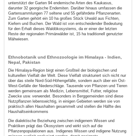
unterstützt der Garten 94 endemische Arten des Kaukasus,
darunter 32 georgische Endemiten. Darüber hinaus umfassen die
Gartensammlungen 77 seltene und 55 gefährdete Pflanzenarten.
Zum Garten gehört ein 10 ha großes Stück Urwald aus Fichten,
Kiefern und Buchen. Der Wald ist von entscheidender Bedeutung
für den Erhalt dieses Waldökosystems, da er einer der letzten
Reste der regionalen Primärwälder ist, 15 ha traditionell genutzter
Mähwiesen.
Ethnobotanik und Ethnozoologie im Himalaya - Indien,
Nepal, Pakistan
Die Himalaya-Region birgt einen Großteil der biologischen und
kulturellen Vielfalt der Welt. Diese Vielfalt strukturiert sich nicht nur
über das steile Nord-Süd-Höhengefälle, sondern auch über ein Ost-
West-Gefälle der Niederschläge. Tausende von Pflanzen und Tieren
werden gemeinsam als Medizin, Lebensmittel, Futter, religiöse
Zwecke usw. verwendet. Besonders in Berggemeinden sind diese
Nutzpflanzen lebenswichtig, in einigen Gebieten werden sie von
praktisch allen Haushalten gesammelt und stellen die Hälfte des
Haushaltseinkommens
Die dialektische Beziehung zwischen indigenem Wissen und
Praktiken prägt das Ökosystem und wirkt sich auf die
Pflanzenpopulationen aus. Indigenes Wissen und indigene Nutzung