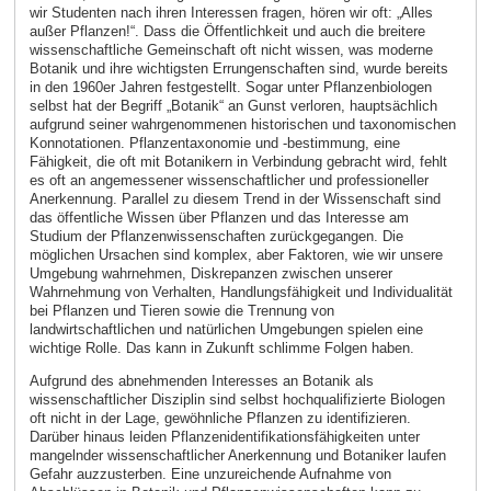
wir Studenten nach ihren Interessen fragen, hören wir oft: „Alles
außer Pflanzen!“. Dass die Öffentlichkeit und auch die breitere
wissenschaftliche Gemeinschaft oft nicht wissen, was moderne
Botanik und ihre wichtigsten Errungenschaften sind, wurde bereits
in den 1960er Jahren festgestellt. Sogar unter Pflanzenbiologen
selbst hat der Begriff „Botanik“ an Gunst verloren, hauptsächlich
aufgrund seiner wahrgenommenen historischen und taxonomischen
Konnotationen. Pflanzentaxonomie und -bestimmung, eine
Fähigkeit, die oft mit Botanikern in Verbindung gebracht wird, fehlt
es oft an angemessener wissenschaftlicher und professioneller
Anerkennung. Parallel zu diesem Trend in der Wissenschaft sind
das öffentliche Wissen über Pflanzen und das Interesse am
Studium der Pflanzenwissenschaften zurückgegangen. Die
möglichen Ursachen sind komplex, aber Faktoren, wie wir unsere
Umgebung wahrnehmen, Diskrepanzen zwischen unserer
Wahrnehmung von Verhalten, Handlungsfähigkeit und Individualität
bei Pflanzen und Tieren sowie die Trennung von
landwirtschaftlichen und natürlichen Umgebungen spielen eine
wichtige Rolle. Das kann in Zukunft schlimme Folgen haben.
Aufgrund des abnehmenden Interesses an Botanik als
wissenschaftlicher Disziplin sind selbst hochqualifizierte Biologen
oft nicht in der Lage, gewöhnliche Pflanzen zu identifizieren.
Darüber hinaus leiden Pflanzenidentifikationsfähigkeiten unter
mangelnder wissenschaftlicher Anerkennung und Botaniker laufen
Gefahr auzzusterben. Eine unzureichende Aufnahme von