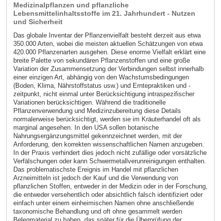
Medizinalpflanzen und pflanzliche
Lebensmittelinhaltsstoffe im 21. Jahrhundert - Nutzen
und Sicherheit
Das globale Inventar der Pflanzenvielfalt besteht derzeit aus etwa
350.000 Arten, wobei die meisten aktuellen Schätzungen von etwa
420.000 Pflanzenarten ausgehen. Diese enorme Vielfalt erklärt eine
breite Palette von sekundären Pflanzenstoffen und eine große
Variation der Zusammensetzung der Verbindungen selbst innerhalb
einer einzigen Art, abhängig von den Wachstumsbedingungen
(Boden, Klima, Nährstoffstatus usw.) und Erntepraktiken und -
zeitpunkt, nicht einmal unter Berücksichtigung intraspezifischer
Variationen berücksichtigen. Während die traditionelle
Pflanzenverwendung und Medizinzubereitung diese Details
normalerweise berücksichtigt, werden sie im Kräuterhandel oft als
marginal angesehen. In den USA sollen botanische
Nahrungsergänzungsmittel gekennzeichnet werden, mit der
Anforderung, den korrekten wissenschaftlichen Namen anzugeben.
In der Praxis verhindert dies jedoch nicht zufällige oder vorsätzliche
Verfälschungen oder kann Schwermetallverunreinigungen enthalten.
Das problematischste Ereignis im Handel mit pflanzlichen
Arzneimitteln ist jedoch der Kauf und die Verwendung von
pflanzlichen Stoffen, entweder in der Medizin oder in der Forschung,
die entweder versehentlich oder absichtlich falsch identifiziert oder
einfach unter einem einheimischen Namen ohne anschließende
taxonomische Behandlung und oft ohne gesammelt werden
Belegmaterial zu haben, das später für die Überprüfung der