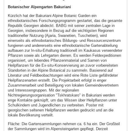
Botanischer Alpengarten Bakuriani
Kürzlich hat der Bakuriani Alpine Botanic Garden ein
ethnobotanisches Forschungsprogramm gestartet, das die gesamte
Republik Georgien abdeckt. BABG mit seiner zentralen Lage in
Georgien, insbesondere in Bezug auf die wichtigsten Regionen
traditioneller Nutzung (Ajaria, Swanetien, Tuschetien), wird
einerseits als ethnobotanisches Bildungs- und Ressourcenzentrum
fungieren und andererseits eine ethnobotanische Gartenabteilung
aufbauen zur In-situ-Erhaltung traditionell im Kaukasus verwendeter
Pflanzen sowie als Lehrgarten dienen. Es werden Feldexpeditionen
organisiert, um lebendes Pflanzenmaterial und Samen von
Heilpflanzen für die Ex-situ-Konservierung an zuvor vorbereiteten
Standorten in der Alpine Botanical zu sammeln. Basierend auf
Literatur und Feldbeobachtungen wird eine Rote Liste gefährdeter
Heilpflanzenarten erstellt. Die Projektarbeit erfolgt in enger
Zusammenarbeit und Beteiligung von lokalen Gemeindevertretern
und Interessengruppen. Mit der regionalen
Nichtregierungsorganisation "Tskhratskaro" in Bakuriani werden
enge Kontakte geknüpft, um das Wissen über Heilpflanzen unter
Schulkindern und Jugendlichen zu verbreiten. Poster mit
georgischen seltenen Heilpflanzen werden gedruckt und an die
lokale Bevölkerung verteilt.
Fläche: Die Gartensammlungen nehmen ca. 6 ha ein. Der Großteil
der Sammlungen wird im Alpensteingarten gepflegt. Derzeit