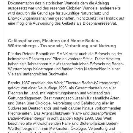
Dokumentation des historischen Wandels dem die Adelegg
ausgesetzt war und des rezenten Globalen Wandels, andererseits
wird dadurch die Grundlage für zukünftige Naturschutz und
Entwicklungsmassnahmen geschaffen, nicht zuletzt im Hinblick auf
eine mögliche Ausweisung des Gebiets als Biosphärenreservat.
Gefässpflanzen, Flechten und Moose Baden-
Württembergs - Taxonomie, Verbreitung und Nutzung
Für das Referat Botanik am SMNK steht auch die Erforschung der
heimischen Pflanzen und Pilze an vorderer Stelle. Diese Arbeiten
haben seit Jahrzehnten zur wissenschaftlichen Erforschung Baden-
Württembergs beigetragen und fanden ihren Niederschlag in einer
Vielzahl umfangreicher Buchwerke.
Bereits 1987 erschien das Werk "
Flechten Baden-Württembergs
",
gefolgt von einer Neuauflage 1995, als Gesamtdarstellung aller
Flechten im Land, mit Verbreitungskarten und vollständigen
Gattungsdiagnosen, Bestimmungsschlüsseln für sämtliche Arten,
und Daten über Ökologie, Verbreitung und Gefährdung aller im
Südwesten Deutschlands und weit darüber hinaus vorkommenden
Flechtenarten. Das Artenschutzwerk "
Farn- und Blütenpflanzen
Baden-Württembergs
" in acht Bänden folgte 1990. Das Werk
beschrieb alle wildwachsenden Farn- und Blütenpflanzen Baden-
Württembergs mit ihren Merkmalen, Ökologie, Verbreitung und