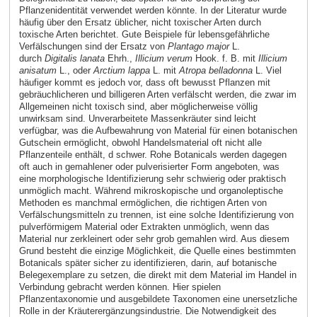
Pflanzenidentität verwendet werden könnte. In der Literatur wurde
häufig über den Ersatz üblicher, nicht toxischer Arten durch
toxische Arten berichtet. Gute Beispiele für lebensgefährliche
Verfälschungen sind der Ersatz von
Plantago major
L.
durch
Digitalis lanata
Ehrh.,
Illicium verum
Hook. f. B. mit
Illicium
anisatum
L., oder
Arctium lappa
L. mit
Atropa belladonna
L. Viel
häufiger kommt es jedoch vor, dass oft bewusst Pflanzen mit
gebräuchlicheren und billigeren Arten verfälscht werden, die zwar im
Allgemeinen nicht toxisch sind, aber möglicherweise völlig
unwirksam sind. Unverarbeitete Massenkräuter sind leicht
verfügbar, was die Aufbewahrung von Material für einen botanischen
Gutschein ermöglicht, obwohl Handelsmaterial oft nicht alle
Pflanzenteile enthält, d schwer. Rohe Botanicals werden dagegen
oft auch in gemahlener oder pulverisierter Form angeboten, was
eine morphologische Identifizierung sehr schwierig oder praktisch
unmöglich macht. Während mikroskopische und organoleptische
Methoden es manchmal ermöglichen, die richtigen Arten von
Verfälschungsmitteln zu trennen, ist eine solche Identifizierung von
pulverförmigem Material oder Extrakten unmöglich, wenn das
Material nur zerkleinert oder sehr grob gemahlen wird. Aus diesem
Grund besteht die einzige Möglichkeit, die Quelle eines bestimmten
Botanicals später sicher zu identifizieren, darin, auf botanische
Belegexemplare zu setzen, die direkt mit dem Material im Handel in
Verbindung gebracht werden können. Hier spielen
Pflanzentaxonomie und ausgebildete Taxonomen eine unersetzliche
Rolle in der Kräuterergänzungsindustrie. Die Notwendigkeit des