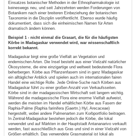
Einsatzes botanischer Methoden in der Ethnopharmakologie ist
keineswegs neu, und seit Jahrzehnten werden Forderungen von
Botanikern nach einer breiteren Einbeziehung der botanischen
Taxonomie in die Disziplin veröffentlicht. Ebenso wurde häufig
dokumentiert, dass sich die einheimischen Namen für Arten
dramatisch ändern können.
Beispiel 1 - nicht einmal die Grasart, die für die häufigsten
Körbe in Madagaskar verwendet wird, war wissenschaftlich
korrekt bekannt.
Madagaskar birgt eine große Vielfalt an Vegetation und
endemischen Arten. Die Insel besteht aus einer Vielzahl natürlicher
Ökosysteme, die eine einzigartige und weltweit bedeutende Flora
beherbergen. Körbe aus Pflanzenfasern sind in ganz Madagaskar
ein alltäglicher Anblick und spielen auch im internationalen fairen
Handel eine wichtige Rolle. Jede Online-Suche nach Körben aus
Madagaskar führt zu einer großen Anzahl von Verkaufsseiten.
Körbe sind in der madagassischen Wirtschaft seit langem wichtig.
Während die madagassische Flora eine enorme Vielfalt aufweist,
werden die meisten im Handel erhältlichen Körbe aus Fasern der
Raphia-Palme (Raphia farinifera (Gaertn.) Hyl, Arecaceae)
hergestellt, wobei andere Palmenarten zum Korbportfolio beitragen.
In Zentral-Madagaskar bestehen jedoch die Körbe, die lokal
verwendet und auf Märkten in der Hauptstadt Antananarivo verkauft
werden, fast ausschließlich aus Gras und sind in einer Vielzahl von
Größen erhältlich. Das verwendete Grasmaterial ist lokal als