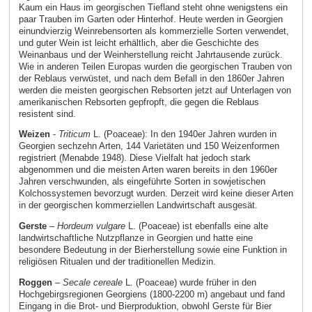
Kaum ein Haus im georgischen Tiefland steht ohne wenigstens ein
paar Trauben im Garten oder Hinterhof. Heute werden in Georgien
einundvierzig Weinrebensorten als kommerzielle Sorten verwendet,
und guter Wein ist leicht erhältlich, aber die Geschichte des
Weinanbaus und der Weinherstellung reicht Jahrtausende zurück.
Wie in anderen Teilen Europas wurden die georgischen Trauben von
der Reblaus verwüstet, und nach dem Befall in den 1860er Jahren
werden die meisten georgischen Rebsorten jetzt auf Unterlagen von
amerikanischen Rebsorten gepfropft, die gegen die Reblaus
resistent sind.
Weizen
-
Triticum
L. (Poaceae): In den 1940er Jahren wurden in
Georgien sechzehn Arten, 144 Varietäten und 150 Weizenformen
registriert (Menabde 1948). Diese Vielfalt hat jedoch stark
abgenommen und die meisten Arten waren bereits in den 1960er
Jahren verschwunden, als eingeführte Sorten in sowjetischen
Kolchossystemen bevorzugt wurden. Derzeit wird keine dieser Arten
in der georgischen kommerziellen Landwirtschaft ausgesät.
Gerste
–
Hordeum vulgare
L. (Poaceae) ist ebenfalls eine alte
landwirtschaftliche Nutzpflanze in Georgien und hatte eine
besondere Bedeutung in der Bierherstellung sowie eine Funktion in
religiösen Ritualen und der traditionellen Medizin.
Roggen
–
Secale cereale
L. (Poaceae) wurde früher in den
Hochgebirgsregionen Georgiens (1800-2200 m) angebaut und fand
Eingang in die Brot- und Bierproduktion, obwohl Gerste für Bier