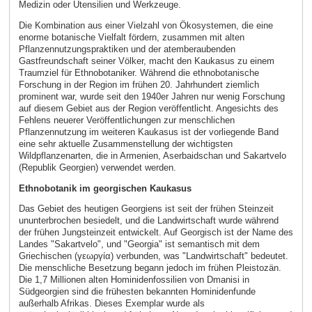
Medizin oder Utensilien und Werkzeuge.
Die Kombination aus einer Vielzahl von Ökosystemen, die eine
enorme botanische Vielfalt fördern, zusammen mit alten
Pflanzennutzungspraktiken und der atemberaubenden
Gastfreundschaft seiner Völker, macht den Kaukasus zu einem
Traumziel für Ethnobotaniker. Während die ethnobotanische
Forschung in der Region im frühen 20. Jahrhundert ziemlich
prominent war, wurde seit den 1940er Jahren nur wenig Forschung
auf diesem Gebiet aus der Region veröffentlicht. Angesichts des
Fehlens neuerer Veröffentlichungen zur menschlichen
Pflanzennutzung im weiteren Kaukasus ist der vorliegende Band
eine sehr aktuelle Zusammenstellung der wichtigsten
Wildpflanzenarten, die in Armenien, Aserbaidschan und Sakartvelo
(Republik Georgien) verwendet werden.
Ethnobotanik im georgischen Kaukasus
Das Gebiet des heutigen Georgiens ist seit der frühen Steinzeit
ununterbrochen besiedelt, und die Landwirtschaft wurde während
der frühen Jungsteinzeit entwickelt. Auf Georgisch ist der Name des
Landes "Sakartvelo", und "Georgia" ist semantisch mit dem
Griechischen (γεωργία) verbunden, was "Landwirtschaft" bedeutet.
Die menschliche Besetzung begann jedoch im frühen Pleistozän.
Die 1,7 Millionen alten Hominidenfossilien von Dmanisi in
Südgeorgien sind die frühesten bekannten Hominidenfunde
außerhalb Afrikas. Dieses Exemplar wurde als