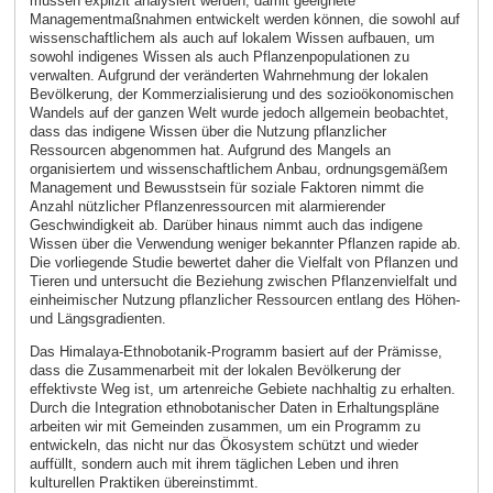
müssen explizit analysiert werden, damit geeignete
Managementmaßnahmen entwickelt werden können, die sowohl auf
wissenschaftlichem als auch auf lokalem Wissen aufbauen, um
sowohl indigenes Wissen als auch Pflanzenpopulationen zu
verwalten. Aufgrund der veränderten Wahrnehmung der lokalen
Bevölkerung, der Kommerzialisierung und des sozioökonomischen
Wandels auf der ganzen Welt wurde jedoch allgemein beobachtet,
dass das indigene Wissen über die Nutzung pflanzlicher
Ressourcen abgenommen hat. Aufgrund des Mangels an
organisiertem und wissenschaftlichem Anbau, ordnungsgemäßem
Management und Bewusstsein für soziale Faktoren nimmt die
Anzahl nützlicher Pflanzenressourcen mit alarmierender
Geschwindigkeit ab. Darüber hinaus nimmt auch das indigene
Wissen über die Verwendung weniger bekannter Pflanzen rapide ab.
Die vorliegende Studie bewertet daher die Vielfalt von Pflanzen und
Tieren und untersucht die Beziehung zwischen Pflanzenvielfalt und
einheimischer Nutzung pflanzlicher Ressourcen entlang des Höhen-
und Längsgradienten.
Das Himalaya-Ethnobotanik-Programm basiert auf der Prämisse,
dass die Zusammenarbeit mit der lokalen Bevölkerung der
effektivste Weg ist, um artenreiche Gebiete nachhaltig zu erhalten.
Durch die Integration ethnobotanischer Daten in Erhaltungspläne
arbeiten wir mit Gemeinden zusammen, um ein Programm zu
entwickeln, das nicht nur das Ökosystem schützt und wieder
auffüllt, sondern auch mit ihrem täglichen Leben und ihren
kulturellen Praktiken übereinstimmt.