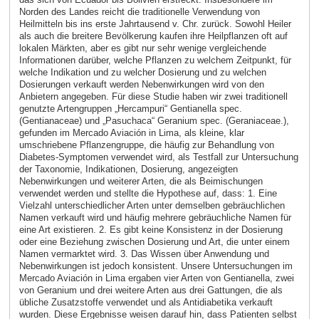
Norden des Landes reicht die traditionelle Verwendung von
Heilmitteln bis ins erste Jahrtausend v. Chr. zurück. Sowohl Heiler
als auch die breitere Bevölkerung kaufen ihre Heilpflanzen oft auf
lokalen Märkten, aber es gibt nur sehr wenige vergleichende
Informationen darüber, welche Pflanzen zu welchem ​​Zeitpunkt, für
welche Indikation und zu welcher Dosierung und zu welchen
Dosierungen verkauft werden Nebenwirkungen wird von den
Anbietern angegeben. Für diese Studie haben wir zwei traditionell
genutzte Artengruppen „Hercampuri“ Gentianella spec.
(Gentianaceae) und „Pasuchaca“ Geranium spec. (Geraniaceae.),
gefunden im Mercado Aviación in Lima, als kleine, klar
umschriebene Pflanzengruppe, die häufig zur Behandlung von
Diabetes-Symptomen verwendet wird, als Testfall zur Untersuchung
der Taxonomie, Indikationen, Dosierung, angezeigten
Nebenwirkungen und weiterer Arten, die als Beimischungen
verwendet werden und stellte die Hypothese auf, dass: 1. Eine
Vielzahl unterschiedlicher Arten unter demselben gebräuchlichen
Namen verkauft wird und häufig mehrere gebräuchliche Namen für
eine Art existieren. 2. Es gibt keine Konsistenz in der Dosierung
oder eine Beziehung zwischen Dosierung und Art, die unter einem
Namen vermarktet wird. 3. Das Wissen über Anwendung und
Nebenwirkungen ist jedoch konsistent. Unsere Untersuchungen im
Mercado Aviación in Lima ergaben vier Arten von Gentianella, zwei
von Geranium und drei weitere Arten aus drei Gattungen, die als
übliche Zusatzstoffe verwendet und als Antidiabetika verkauft
wurden. Diese Ergebnisse weisen darauf hin, dass Patienten selbst