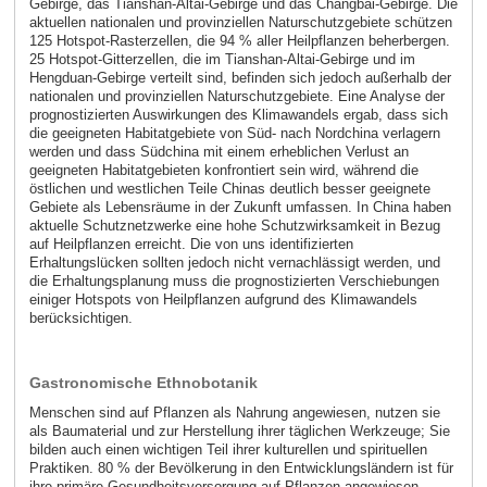
Gebirge, das Tianshan-Altai-Gebirge und das Changbai-Gebirge. Die
aktuellen nationalen und provinziellen Naturschutzgebiete schützen
125 Hotspot-Rasterzellen, die 94 % aller Heilpflanzen beherbergen.
25 Hotspot-Gitterzellen, die im Tianshan-Altai-Gebirge und im
Hengduan-Gebirge verteilt sind, befinden sich jedoch außerhalb der
nationalen und provinziellen Naturschutzgebiete. Eine Analyse der
prognostizierten Auswirkungen des Klimawandels ergab, dass sich
die geeigneten Habitatgebiete von Süd- nach Nordchina verlagern
werden und dass Südchina mit einem erheblichen Verlust an
geeigneten Habitatgebieten konfrontiert sein wird, während die
östlichen und westlichen Teile Chinas deutlich besser geeignete
Gebiete als Lebensräume in der Zukunft umfassen. In China haben
aktuelle Schutznetzwerke eine hohe Schutzwirksamkeit in Bezug
auf Heilpflanzen erreicht. Die von uns identifizierten
Erhaltungslücken sollten jedoch nicht vernachlässigt werden, und
die Erhaltungsplanung muss die prognostizierten Verschiebungen
einiger Hotspots von Heilpflanzen aufgrund des Klimawandels
berücksichtigen.
Gastronomische Ethnobotanik
Menschen sind auf Pflanzen als Nahrung angewiesen, nutzen sie
als Baumaterial und zur Herstellung ihrer täglichen Werkzeuge; Sie
bilden auch einen wichtigen Teil ihrer kulturellen und spirituellen
Praktiken. 80 % der Bevölkerung in den Entwicklungsländern ist für
ihre primäre Gesundheitsversorgung auf Pflanzen angewiesen.