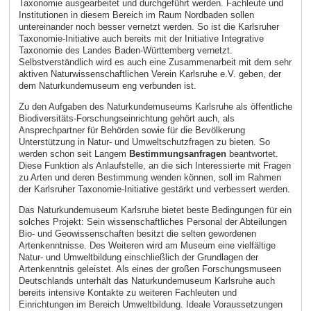
Taxonomie ausgearbeitet und durchgeführt werden. Fachleute und
Institutionen in diesem Bereich im Raum Nordbaden sollen
untereinander noch besser vernetzt werden. So ist die Karlsruher
Taxonomie-Initiative auch bereits mit der Initiative Integrative
Taxonomie des Landes Baden-Württemberg vernetzt.
Selbstverständlich wird es auch eine Zusammenarbeit mit dem sehr
aktiven Naturwissenschaftlichen Verein Karlsruhe e.V. geben, der
dem Naturkundemuseum eng verbunden ist.
Zu den Aufgaben des Naturkundemuseums Karlsruhe als öffentliche
Biodiversitäts-Forschungseinrichtung gehört auch, als
Ansprechpartner für Behörden sowie für die Bevölkerung
Unterstützung in Natur- und Umweltschutzfragen zu bieten. So
werden schon seit Langem
Bestimmungsanfragen
beantwortet.
Diese Funktion als Anlaufstelle, an die sich Interessierte mit Fragen
zu Arten und deren Bestimmung wenden können, soll im Rahmen
der Karlsruher Taxonomie-Initiative gestärkt und verbessert werden.
Das Naturkundemuseum Karlsruhe bietet beste Bedingungen für ein
solches Projekt: Sein wissenschaftliches Personal der Abteilungen
Bio- und Geowissenschaften besitzt die selten gewordenen
Artenkenntnisse. Des Weiteren wird am Museum eine vielfältige
Natur- und Umweltbildung einschließlich der Grundlagen der
Artenkenntnis geleistet. Als eines der großen Forschungsmuseen
Deutschlands unterhält das Naturkundemuseum Karlsruhe auch
bereits intensive Kontakte zu weiteren Fachleuten und
Einrichtungen im Bereich Umweltbildung. Ideale Voraussetzungen