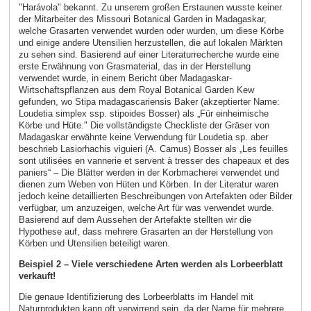
"Harávola" bekannt. Zu unserem großen Erstaunen wusste keiner
der Mitarbeiter des Missouri Botanical Garden in Madagaskar,
welche Grasarten verwendet wurden oder wurden, um diese Körbe
und einige andere Utensilien herzustellen, die auf lokalen Märkten
zu sehen sind. Basierend auf einer Literaturrecherche wurde eine
erste Erwähnung von Grasmaterial, das in der Herstellung
verwendet wurde, in einem Bericht über Madagaskar-
Wirtschaftspflanzen aus dem Royal Botanical Garden Kew
gefunden, wo Stipa madagascariensis Baker (akzeptierter Name:
Loudetia simplex ssp. stipoides Bosser) als „Für einheimische
Körbe und Hüte." Die vollständigste Checkliste der Gräser von
Madagaskar erwähnte keine Verwendung für Loudetia sp. aber
beschrieb Lasiorhachis viguieri (A. Camus) Bosser als „Les feuilles
sont utilisées en vannerie et servent à tresser des chapeaux et des
paniers“ – Die Blätter werden in der Korbmacherei verwendet und
dienen zum Weben von Hüten und Körben. In der Literatur waren
jedoch keine detaillierten Beschreibungen von Artefakten oder Bilder
verfügbar, um anzuzeigen, welche Art für was verwendet wurde.
Basierend auf dem Aussehen der Artefakte stellten wir die
Hypothese auf, dass mehrere Grasarten an der Herstellung von
Körben und Utensilien beteiligt waren.
Beispiel 2 – Viele verschiedene Arten werden als Lorbeerblatt
verkauft!
Die genaue Identifizierung des Lorbeerblatts im Handel mit
Naturprodukten kann oft verwirrend sein, da der Name für mehrere