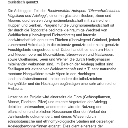
touristisch genutzt.
Die Adelegg ist Teil des
Biodiversitäts Hotspots "Oberschwäbisches
Hügelland und Adelegg",
einer mit glazialen Becken, Seen und
Mooren, durchsetzen Jungmoränenlandschaft mit zahlreichen
Kuppen und Senken. Prägend für die Jungmoränenlandschaft ist
der durch die Topografie bedingte kleinräumige Wechsel von
Waldflächen (überwiegend Fichtenforste) und intensiv
landwirtschaftlich genutzten Flächen (überwiegend Grünland, jedoch
zunehmend Ackerbau), in die extensiv genutzte oder nicht genutzte
Feuchtgebiete eingestreut sind. Dabei handelt es sich um Hoch-
und Niedermoore mit Moorwäldern, Streuwiesen und Naßwiesen,
sowie Quellmoore, Seen und Weiher, die durch Fließgewässer
miteinander verbunden sind. Im Bereich der Adelegg selbst sind
Steillagen mit extensiver Weidewirtschaft und z.T. sehr naturnahe
montane Hangwäldern sowie Alpen in den Hochlagen
landschaftsbestimmend. Insbesondere die totholzreichen
Hangwälder und die Hochlagen begünstigen eine sehr artenreiche
Avifauna.
Unser neues Projekt wird einerseits die Flora (Gefässpflanzen,
Moose, Flechten, Pilze) und rezente Vegetation der Adelegg
detailliert untersuchen, andererseits wird die Nutzung der
pflanzlichen und pilzlichen Ressourcen über den Verlauf der
Jahrhunderte dokumentiert, und dieses Wissen durch
ethnobotanische und ethnomykologische Studien mit derzeitigen
Adeleggbewohner*innen ergänzt. Dies dient einerseits der