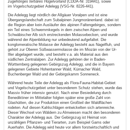
zugehöriges tertiäres Hügelvorland
(CDDA-Nr. 319441), sowie
im
Vogelschutzgebiet
Adelegg (VSG-Nr. 8226-441).
Die Adelegg liegt nördlich der Allgäuer Voralpen und ist eine
Übergangslandschaft zum Subalpinen Jungmoränenland. dabei ist
die Region aber kein Ausläufer des alpinen Faltengebirges, sondern
ein Teil eines Schwemmkegels in dem zwischen Alpen und
Schwäbischer Alb sich erstreckenden Molassebecken, und wurde
während der Alpenbildung nur unbedeutend aufgefaltet. Die
konglomeratische Molasse der Adelegg besteht aus Nagelfluh, und
gehört zur Oberen Süßwassermolasse die im Miozän von der Ur-
Iller abgelagert wurde, und besteht v.a. als Material aus den
südlichen Zentralalpen. Zur Adelegg gehören der in Baden-
Württemberg gelegenen Gebirgszug
Adelegg
, und die in Bayern
gelegenen Gebiete Hohentanner Wald, Kürnacher Wald,
Buchenberger Wald und der Gebirgskamm Sonneneck.
Während heute Teile der Adelegg als Flora-Fauna-Habitat-Gebiet
und Vogelschutzgebiet unter besonderem Schutz stehen, wurde das
Massiv früher intensiv genutzt. Nach einer Besiedelung durch
Benediktiner im Mittelalter folgten später eine große Zahl von
Glashütten, die zur Produktion einen Großteil der Waldflächen
rodeten. Auf diesen Kahlschlägen entwickelten sich artenreiche.
Dieser Wechsel von Wäldern zu Almwiesen macht den besonderen
Charakter der Adelegg aus. Der Gebirgszug ist Heimat von
unzähligen Pflanzen- und Tierarten, zum Beispiel Gams oder
Auerhahn. Die Adelegg wird heute vor allem forstwirtschaftlich und