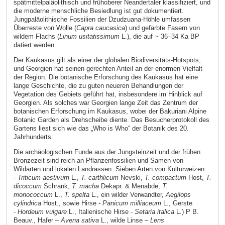
spätmittelpaläolithisch und frühoberer Neandertaler klassifiziert, und
die moderne menschliche Besiedlung ist gut dokumentiert.
Jungpaläolithische Fossilien der Dzudzuana-Höhle umfassen
Überreste von Wolle (
Capra caucasica
) und gefärbte Fasern von
wildem Flachs (
Linum usitatissimum
L.), die auf ~ 36–34 Ka BP
datiert werden.
Der Kaukasus gilt als einer der globalen Biodiversitäts-Hotspots,
und Georgien hat seinen gerechten Anteil an der enormen Vielfalt
der Region. Die botanische Erforschung des Kaukasus hat eine
lange Geschichte, die zu guten neueren Behandlungen der
Vegetation des Gebiets geführt hat, insbesondere im Hinblick auf
Georgien. Als solches war Georgien lange Zeit das Zentrum der
botanischen Erforschung im Kaukasus, wobei der Bakuriani Alpine
Botanic Garden als Drehscheibe diente. Das Besucherprotokoll des
Gartens liest sich wie das „Who is Who“ der Botanik des 20.
Jahrhunderts.
Die archäologischen Funde aus der Jungsteinzeit und der frühen
Bronzezeit sind reich an Pflanzenfossilien und Samen von
Wildarten und lokalen Landrassen. Sieben Arten von Kulturweizen
-
Triticum aestivum
L.,
T. carthlicum
Nevski,
T. compactum
Host,
T.
dicoccum
Schrank,
T. macha
Dekapr. & Menabde,
T.
monococcum
L.,
T. spelta
L., ein wilder Verwandter,
Aegilops
cylindrica
Host., sowie Hirse -
Panicum milliaceum
L., Gerste
-
Hordeum vulgare
L., Italienische Hirse -
Setaria italica
L.) P B.
Beauv., Hafer –
Avena sativa
L., wilde Linse –
Lens