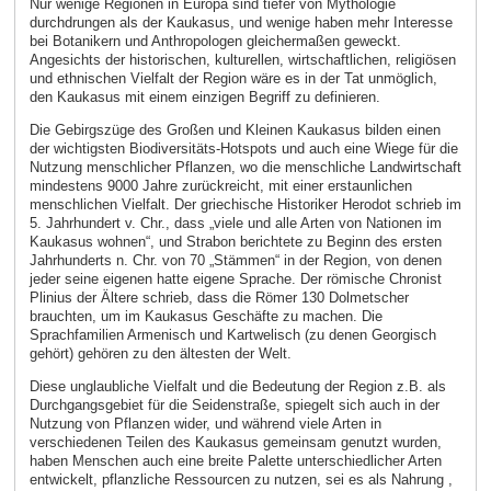
Nur wenige Regionen in Europa sind tiefer von Mythologie
durchdrungen als der Kaukasus, und wenige haben mehr Interesse
bei Botanikern und Anthropologen gleichermaßen geweckt.
Angesichts der historischen, kulturellen, wirtschaftlichen, religiösen
und ethnischen Vielfalt der Region wäre es in der Tat unmöglich,
den Kaukasus mit einem einzigen Begriff zu definieren.
Die Gebirgszüge des Großen und Kleinen Kaukasus bilden einen
der wichtigsten Biodiversitäts-Hotspots und auch eine Wiege für die
Nutzung menschlicher Pflanzen, wo die menschliche Landwirtschaft
mindestens 9000 Jahre zurückreicht, mit einer erstaunlichen
menschlichen Vielfalt. Der griechische Historiker Herodot schrieb im
5. Jahrhundert v. Chr., dass „viele und alle Arten von Nationen im
Kaukasus wohnen“, und Strabon berichtete zu Beginn des ersten
Jahrhunderts n. Chr. von 70 „Stämmen“ in der Region, von denen
jeder seine eigenen hatte eigene Sprache. Der römische Chronist
Plinius der Ältere schrieb, dass die Römer 130 Dolmetscher
brauchten, um im Kaukasus Geschäfte zu machen. Die
Sprachfamilien Armenisch und Kartwelisch (zu denen Georgisch
gehört) gehören zu den ältesten der Welt.
Diese unglaubliche Vielfalt und die Bedeutung der Region z.B. als
Durchgangsgebiet für die Seidenstraße, spiegelt sich auch in der
Nutzung von Pflanzen wider, und während viele Arten in
verschiedenen Teilen des Kaukasus gemeinsam genutzt wurden,
haben Menschen auch eine breite Palette unterschiedlicher Arten
entwickelt, pflanzliche Ressourcen zu nutzen, sei es als Nahrung ,