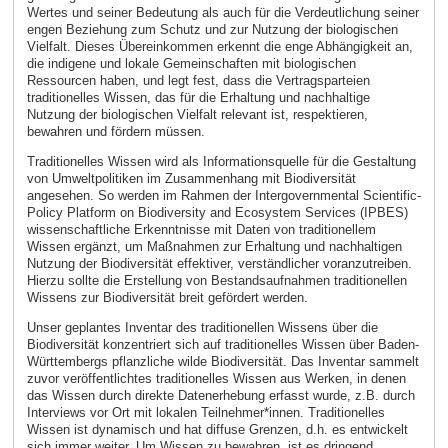
Wertes und seiner Bedeutung als auch für die Verdeutlichung seiner
engen Beziehung zum Schutz und zur Nutzung der biologischen
Vielfalt. Dieses Übereinkommen erkennt die enge Abhängigkeit an,
die indigene und lokale Gemeinschaften mit biologischen
Ressourcen haben, und legt fest, dass die Vertragsparteien
traditionelles Wissen, das für die Erhaltung und nachhaltige
Nutzung der biologischen Vielfalt relevant ist, respektieren,
bewahren und fördern müssen.
Traditionelles Wissen wird als Informationsquelle für die Gestaltung
von Umweltpolitiken im Zusammenhang mit Biodiversität
angesehen. So werden im Rahmen der Intergovernmental Scientific-
Policy Platform on Biodiversity and Ecosystem Services (IPBES)
wissenschaftliche Erkenntnisse mit Daten von traditionellem
Wissen ergänzt, um Maßnahmen zur Erhaltung und nachhaltigen
Nutzung der Biodiversität effektiver, verständlicher voranzutreiben.
Hierzu sollte die Erstellung von Bestandsaufnahmen traditionellen
Wissens zur Biodiversität breit gefördert werden.
Unser geplantes Inventar des traditionellen Wissens über die
Biodiversität konzentriert sich auf traditionelles Wissen über Baden-
Württembergs pflanzliche wilde Biodiversität. Das Inventar sammelt
zuvor veröffentlichtes traditionelles Wissen aus Werken, in denen
das Wissen durch direkte Datenerhebung erfasst wurde, z.B. durch
Interviews vor Ort mit lokalen Teilnehmer*innen. Traditionelles
Wissen ist dynamisch und hat diffuse Grenzen, d.h. es entwickelt
sich immer weiter. Um Wissen zu bewahren, ist es dringend