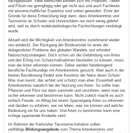
nachgelassen. Viele Menschen kennen sich mit Pflanzen, Tieren
und Pilzen nur geringfügig oder gar nicht aus und auch Fachleute
mit wissenschaftlicher Expertise sind selten geworden. Einer der
Gründe für diese Entwicklung liegt darin, dass Artenkenntnis und
Taxonomie an Schulen und Universitäten nur noch wenig gelehrt
wird, weil es durch molekularbiologische Fachrichtungen verdrängt
wurde.
Aktuell wird die Wichtigkeit von Artenkenntnis zunehmend wieder
neu entdeckt. Der Rückgang der Biodiversität ist eines der
drängendsten Probleme des globalen Wandels und erfordert
Naturschutzstrategien. Doch schon um die Gefährdung von Arten
und den Erfolg von Schutzmaßnahmen beurteilen zu können, muss
man die Arten erkennen können. Daher werden händeringend
berufliche Fachkundige mit Artenkenntnis gesucht. Aber auch in der
breiten Bevölkerung fördert eine Kenntnis der Natur deren Schutz:
Was man kennt, das achtet und schützt man eher. Essentiell wird
Artenkenntnis natürlich bei der Nutzung von Arten. So sollte man
Pflanzen und Pilze nur dann sammeln und verzehren, wenn man sie
sicher erkennen und bestimmen kann. Nicht zuletzt macht es auch
einfach Freude, im Alltag bei einem Spaziergang Arten zu erkennen
und darüber zu erfahren, wie sie leben, was sie können und welche
Bedeutung sie für uns haben. Und Arten zu bestimmen kann eine
richtige spannende Knobelei sein!
Im Rahmen der Karlsruher Taxonomie-Initiative sollen
vielfältige
Bildungsangebote
zum Thema Artenkenntnis und