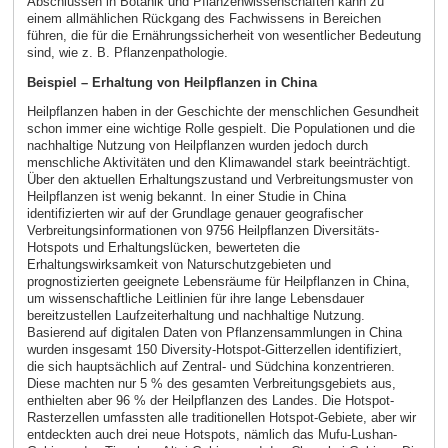
Abschlüssen in Botanik und Pflanzenwissenschaften kann zu
einem allmählichen Rückgang des Fachwissens in Bereichen
führen, die für die Ernährungssicherheit von wesentlicher Bedeutung
sind, wie z. B. Pflanzenpathologie.
Beispiel – Erhaltung von Heilpflanzen in China
Heilpflanzen haben in der Geschichte der menschlichen Gesundheit
schon immer eine wichtige Rolle gespielt. Die Populationen und die
nachhaltige Nutzung von Heilpflanzen wurden jedoch durch
menschliche Aktivitäten und den Klimawandel stark beeinträchtigt.
Über den aktuellen Erhaltungszustand und Verbreitungsmuster von
Heilpflanzen ist wenig bekannt. In einer Studie in China
identifizierten wir auf der Grundlage genauer geografischer
Verbreitungsinformationen von 9756 Heilpflanzen Diversitäts-
Hotspots und Erhaltungslücken, bewerteten die
Erhaltungswirksamkeit von Naturschutzgebieten und
prognostizierten geeignete Lebensräume für Heilpflanzen in China,
um wissenschaftliche Leitlinien für ihre lange Lebensdauer
bereitzustellen Laufzeiterhaltung und nachhaltige Nutzung.
Basierend auf digitalen Daten von Pflanzensammlungen in China
wurden insgesamt 150 Diversity-Hotspot-Gitterzellen identifiziert,
die sich hauptsächlich auf Zentral- und Südchina konzentrieren.
Diese machten nur 5 % des gesamten Verbreitungsgebiets aus,
enthielten aber 96 % der Heilpflanzen des Landes. Die Hotspot-
Rasterzellen umfassten alle traditionellen Hotspot-Gebiete, aber wir
entdeckten auch drei neue Hotspots, nämlich das Mufu-Lushan-