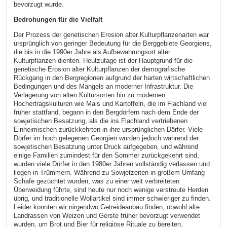
bevorzugt wurde.
Bedrohungen für die Vielfalt
Der Prozess der genetischen Erosion alter Kulturpflanzenarten war
ursprünglich von geringer Bedeutung für die Berggebiete Georgiens,
die bis in die 1990er Jahre als Aufbewahrungsort alter
Kulturpflanzen dienten. Heutzutage ist der Hauptgrund für die
genetische Erosion alter Kulturpflanzen der demografische
Rückgang in den Bergregionen aufgrund der harten wirtschaftlichen
Bedingungen und des Mangels an moderner Infrastruktur. Die
Verlagerung von alten Kultursorten hin zu modernen
Hochertragskulturen wie Mais und Kartoffeln, die im Flachland viel
früher stattfand, begann in den Bergdörfern nach dem Ende der
sowjetischen Besatzung, als die ins Flachland vertriebenen
Einheimischen zurückkehrten in ihre ursprünglichen Dörfer. Viele
Dörfer im hoch gelegenen Georgien wurden jedoch während der
sowjetischen Besatzung unter Druck aufgegeben, und während
einige Familien zumindest für den Sommer zurückgekehrt sind,
wurden viele Dörfer in den 1980er Jahren vollständig verlassen und
liegen in Trümmern. Während zu Sowjetzeiten in großem Umfang
Schafe gezüchtet wurden, was zu einer weit verbreiteten
Überweidung führte, sind heute nur noch wenige verstreute Herden
übrig, und traditionelle Wollartikel sind immer schwieriger zu finden.
Leider konnten wir nirgendwo Getreideanbau finden, obwohl alte
Landrassen von Weizen und Gerste früher bevorzugt verwendet
wurden, um Brot und Bier für religiöse Rituale zu bereiten.