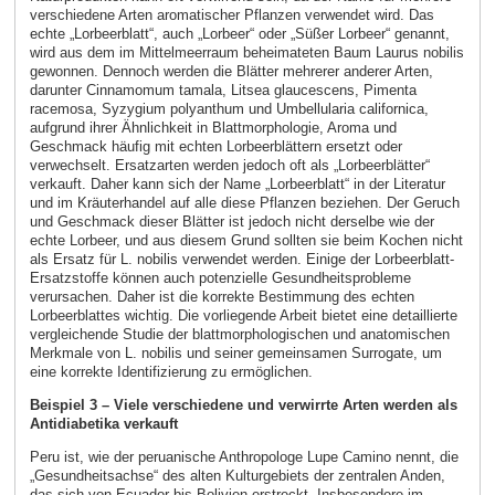
verschiedene Arten aromatischer Pflanzen verwendet wird. Das
echte „Lorbeerblatt“, auch „Lorbeer“ oder „Süßer Lorbeer“ genannt,
wird aus dem im Mittelmeerraum beheimateten Baum Laurus nobilis
gewonnen. Dennoch werden die Blätter mehrerer anderer Arten,
darunter Cinnamomum tamala, Litsea glaucescens, Pimenta
racemosa, Syzygium polyanthum und Umbellularia californica,
aufgrund ihrer Ähnlichkeit in Blattmorphologie, Aroma und
Geschmack häufig mit echten Lorbeerblättern ersetzt oder
verwechselt. Ersatzarten werden jedoch oft als „Lorbeerblätter“
verkauft. Daher kann sich der Name „Lorbeerblatt“ in der Literatur
und im Kräuterhandel auf alle diese Pflanzen beziehen. Der Geruch
und Geschmack dieser Blätter ist jedoch nicht derselbe wie der
echte Lorbeer, und aus diesem Grund sollten sie beim Kochen nicht
als Ersatz für L. nobilis verwendet werden. Einige der Lorbeerblatt-
Ersatzstoffe können auch potenzielle Gesundheitsprobleme
verursachen. Daher ist die korrekte Bestimmung des echten
Lorbeerblattes wichtig. Die vorliegende Arbeit bietet eine detaillierte
vergleichende Studie der blattmorphologischen und anatomischen
Merkmale von L. nobilis und seiner gemeinsamen Surrogate, um
eine korrekte Identifizierung zu ermöglichen.
Beispiel 3 – Viele verschiedene und verwirrte Arten werden als
Antidiabetika verkauft
Peru ist, wie der peruanische Anthropologe Lupe Camino nennt, die
„Gesundheitsachse“ des alten Kulturgebiets der zentralen Anden,
das sich von Ecuador bis Bolivien erstreckt. Insbesondere im