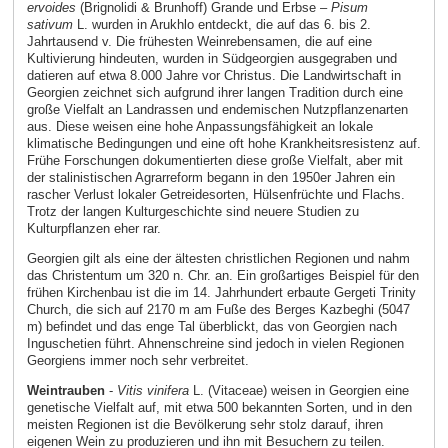
ervoides
(Brignolidi & Brunhoff) Grande und Erbse –
Pisum
sativum
L. wurden in Arukhlo entdeckt, die auf das 6. bis 2.
Jahrtausend v. Die frühesten Weinrebensamen, die auf eine
Kultivierung hindeuten, wurden in Südgeorgien ausgegraben und
datieren auf etwa 8.000 Jahre vor Christus. Die Landwirtschaft in
Georgien zeichnet sich aufgrund ihrer langen Tradition durch eine
große Vielfalt an Landrassen und endemischen Nutzpflanzenarten
aus. Diese weisen eine hohe Anpassungsfähigkeit an lokale
klimatische Bedingungen und eine oft hohe Krankheitsresistenz auf.
Frühe Forschungen dokumentierten diese große Vielfalt, aber mit
der stalinistischen Agrarreform begann in den 1950er Jahren ein
rascher Verlust lokaler Getreidesorten, Hülsenfrüchte und Flachs.
Trotz der langen Kulturgeschichte sind neuere Studien zu
Kulturpflanzen eher rar.
Georgien gilt als eine der ältesten christlichen Regionen und nahm
das Christentum um 320 n. Chr. an. Ein großartiges Beispiel für den
frühen Kirchenbau ist die im 14. Jahrhundert erbaute Gergeti Trinity
Church, die sich auf 2170 m am Fuße des Berges Kazbeghi (5047
m) befindet und das enge Tal überblickt, das von Georgien nach
Inguschetien führt. Ahnenschreine sind jedoch in vielen Regionen
Georgiens immer noch sehr verbreitet.
Weintrauben
-
Vitis vinifera
L. (Vitaceae) weisen in Georgien eine
genetische Vielfalt auf, mit etwa 500 bekannten Sorten, und in den
meisten Regionen ist die Bevölkerung sehr stolz darauf, ihren
eigenen Wein zu produzieren und ihn mit Besuchern zu teilen.