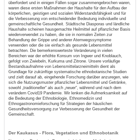
überfordert und in einigen Fällen sogar zusammengebrochen waren,
waren diese ersten Maßnahmen der Haushalte für den Aufbau der
körperlichen, geistigen und sozialen Widerstandsfähigkeit und für
die Verbesserung von entscheidender Bedeutung individuelle und
gemeinschaftliche Gesundheit. Städtische Diasporas und ländliche
Haushalte scheinen hausgemachte Heilmittel auf pflanzlicher Basis
wiederverwendet zu haben, die sie in normalen Zeiten zur
Behandlung der Grippe und anderer Atemwegssymptome
verwenden oder die sie einfach als gesunde Lebensmittel
betrachten. Die bemerkenswerteste Veränderung in vielen
Bereichen war der erhöhte Konsum von Ingwer und Knoblauch,
gefolgt von Zwiebeln, Kurkuma und Zitrone. Unsere vorläufige
Bestandsaufnahme von Lebensmittelarzneimitteln dient als
Grundlage für zukünftige systematische ethnobotanische Studien
und zielt darauf ab, eingehende Forschung darüber anzuregen, wie
sich die Nutzungsmuster pflanzlicher Lebensmittel und Getränke,
sowohl „traditioneller“ als auch „neuer“, während und nach dem
verändern Covid19 Pandemie. Wir lenken die Aufmerksamkeit auf
die Bedeutung der Ethnobiologie, Ethnomedizin und
Ethnogastronomieforschung für Strategien der häuslichen
Gesundheitsversorgung zur Verbesserung der Gesundheit der
Gemeinschaft.
Der Kaukasus - Flora, Vegetation und Ethnobotanik