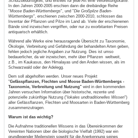
Schutzbedürftigkeit, und enthielt für jede Art eine Verbreitungskarte.
In den Jahren 2000-2005 erschien dann die dreibändige Reihe
"
Moose Baden-Württembergs
", und "
Die Großpilze Baden-
Württembergs
", erschienen zwischen 2000-2010, schlossen das
Inventar der Pflanzen und Pilze im Land ab. Viele der erschienenen
Bände sind inzwischen vergriffen, oder nur zu exorbitanten Preisen
antiquarisch erhältlich.
Während alle Werke eine herausragende Übersicht zu Taxonomie,
Ökologie, Verbreitung und Gefährdung der behandelten Arten geben,
fehlen jedoch jegliche Angaben zur Nutzung. Dies ist umso
bedauerlicher, da wir inzwischen, mehr über Pflanzen weltweit,
z.B., im Kaukasus, den Himalayas und den Anden wissen, als im
Schwarzwald oder der Adelegg.
Dem soll abgeholfen werden. Unser neues Projekt
"
Gefässpflanzen, Flechten und Moose Baden-Württembergs -
Taxonomie, Verbreitung und Nutzung"
wird in den kommenden
Jahren versuchen Information über historische, rezente und
potenzielle zukünftige Nutzung ("
lokales und
traditionelles Wissen
")
aller Gefässflanzen, Flechten und Moosarten in Baden-Württemberg
zusammenzutragen.
Warum ist das wichtig?
Die Aufnahme traditionellen Wissens in das Übereinkommen der
Vereinten Nationen über die biologische Vielfalt (1992) war ein
grundlegender Meilenstein sowohl für die Anerkennung seines