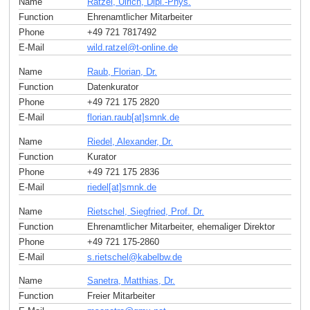
Name
Ratzel, Ulrich, Dipl.-Phys.
Function
Ehrenamtlicher Mitarbeiter
Phone
+49 721 7817492
E-Mail
wild.ratzel
@
t-online
.
de
Name
Raub, Florian, Dr.
Function
Datenkurator
Phone
+49 721 175 2820
E-Mail
florian.raub[at]smnk
.
de
Name
Riedel, Alexander, Dr.
Function
Kurator
Phone
+49 721 175 2836
E-Mail
riedel[at]smnk
.
de
Name
Rietschel, Siegfried, Prof. Dr.
Function
Ehrenamtlicher Mitarbeiter, ehemaliger Direktor
Phone
+49 721 175-2860
E-Mail
s.rietschel
@
kabelbw
.
de
Name
Sanetra, Matthias, Dr.
Function
Freier Mitarbeiter