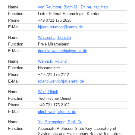
Name
von Reumont, Björn M., Dr. rer. nat. habil.
Function
Leiter Referat Entomologie, Kurator
Phone
+49 0721 175 2828
E-Mail
bjoern.reumont
@
smnk
.
de
Name
Warzecha, Daniela
Function
Freie Mitarbeiterin
E-Mail
daniela.warzecha
@
smnk
.
de
Name
Wenrich, Roland
Function
Hausmeister
Phone
+49 721 175 2112
E-Mail
roland.wenrich[at]smnk
.
de
Name
Wolf, Ulrich
Function
Technischer Dienst
Phone
+49 721 175 2102
E-Mail
ulrich.wolf[at]smnk
.
de
Name
Yu, Shengxiang, Prof. Dr.
Function
Associate Professor State Key Laboratory of
Systematic and Evolutionary Botany, Institute of