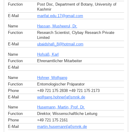
Function
Post Doc, Department of Botany, University of
Kashmir
E-Mail
marifat.edu.17
@
gmail
.
com
Name
Hassan, Musheerul, Dr.
Function
Research Scientist, Clybay Research Private
Limited
E-Mail
ubaidshafi_8
@
hotmail
.
com
Name
Hofsäß, Karl
Function
Ehrenamtlicher Mitarbeiter
E-Mail
Name
Hohner, Wolfgang
Function
Entomologischer Präparator
Phone
+49 721 175 2838 +49 721 175 2173
E-Mail
wolfgang.hohner[at]smnk
.
de
Name
Husemann, Martin, Prof. Dr.
Function
Direktor, Wissenschaftliche Leitung
Phone
+49 721 175 2161
E-Mail
martin.husemann[at]smnk
.
de