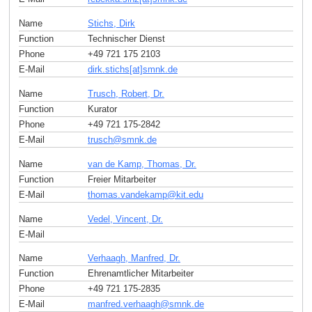
Name
Stichs, Dirk
Function
Technischer Dienst
Phone
+49 721 175 2103
E-Mail
dirk.stichs[at]smnk
.
de
Name
Trusch, Robert, Dr.
Function
Kurator
Phone
+49 721 175-2842
E-Mail
trusch
@
smnk
.
de
Name
van de Kamp, Thomas, Dr.
Function
Freier Mitarbeiter
E-Mail
thomas.vandekamp
@
kit
.
edu
Name
Vedel, Vincent, Dr.
E-Mail
Name
Verhaagh, Manfred, Dr.
Function
Ehrenamtlicher Mitarbeiter
Phone
+49 721 175-2835
E-Mail
manfred.verhaagh
@
smnk
.
de