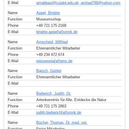
E-Mail
amabbasi
@
cuiatd.edu.pk; arshad799
@
yahoo
.
com
Name
Appel, Brigitte
Function
Museumsshop
Phone
+49 721 175 2168
E-Mail
brigitte.appel[at]smnk
.
de
Name
Arnscheid, Wilfried
Function
Ehrenamtlicher Mitarbeiter
Phone
+49 234 472 674
E-Mail
reisseronia[at]gmx
.
de
Name
Baisch, Günter
Function
Ehrenamtlicher Mitarbeiter
E-Mail
Name
Bieberich, Judith, Dr.
Function
Artenkenntnis für Alle. Entdecke die Natur
Phone
+49 721 175 2863
E-Mail
judith.bieberich[at]smnk
.
de
Name
Bücher, Thomas, Dr. med. vet.
Function
Freier Mitarbeiter