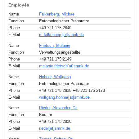
Employés
Name
Falkenberg, Michael
Function
Entomologischer Präparator
Phone
+49 721 175 2840
E-Mail
m.falkenberg[at]smnk
.
de
Name
Frietsch, Melanie
Function
Verwaltungsangestellte
Phone
+49 721 175 2149
E-Mail
melanie.frietsch[at]smnk
.
de
Name
Hohner, Wolfgang
Function
Entomologischer Präparator
Phone
+49 721 175 2838 +49 721 175 2173
E-Mail
wolfgang.hohner[at]smnk
.
de
Name
Riedel, Alexander, Dr.
Function
Kurator
Phone
+49 721 175 2836
E-Mail
riedel[at]smnk
.
de