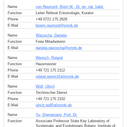
Name
von Reumont, Björn M., Dr. rer. nat. habil.
Function
Leiter Referat Entomologie, Kurator
Phone
+49 0721 175 2828
E-Mail
bjoern.reumont
@
smnk
.
de
Name
Warzecha, Daniela
Function
Freie Mitarbeiterin
E-Mail
daniela.warzecha
@
smnk
.
de
Name
Wenrich, Roland
Function
Hausmeister
Phone
+49 721 175 2112
E-Mail
roland.wenrich[at]smnk
.
de
Name
Wolf, Ulrich
Function
Technischer Dienst
Phone
+49 721 175 2102
E-Mail
ulrich.wolf[at]smnk
.
de
Name
Yu, Shengxiang, Prof. Dr.
Function
Associate Professor State Key Laboratory of
Systematic and Evolutionary Botany, Institute of