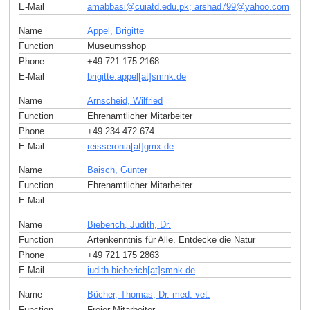
E-Mail
amabbasi
@
cuiatd.edu.pk; arshad799
@
yahoo
.
com
Name
Appel, Brigitte
Function
Museumsshop
Phone
+49 721 175 2168
E-Mail
brigitte.appel[at]smnk
.
de
Name
Arnscheid, Wilfried
Function
Ehrenamtlicher Mitarbeiter
Phone
+49 234 472 674
E-Mail
reisseronia[at]gmx
.
de
Name
Baisch, Günter
Function
Ehrenamtlicher Mitarbeiter
E-Mail
Name
Bieberich, Judith, Dr.
Function
Artenkenntnis für Alle. Entdecke die Natur
Phone
+49 721 175 2863
E-Mail
judith.bieberich[at]smnk
.
de
Name
Bücher, Thomas, Dr. med. vet.
Function
Freier Mitarbeiter