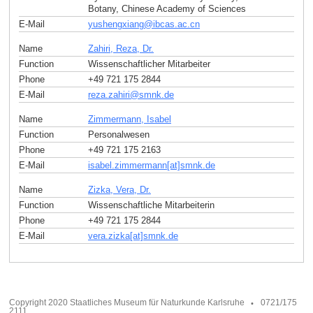
Botany, Chinese Academy of Sciences
E-Mail
yushengxiang
@
ibcas.ac
.
cn
Name
Zahiri, Reza, Dr.
Function
Wissenschaftlicher Mitarbeiter
Phone
+49 721 175 2844
E-Mail
reza.zahiri
@
smnk
.
de
Name
Zimmermann, Isabel
Function
Personalwesen
Phone
+49 721 175 2163
E-Mail
isabel.zimmermann[at]smnk
.
de
Name
Zizka, Vera, Dr.
Function
Wissenschaftliche Mitarbeiterin
Phone
+49 721 175 2844
E-Mail
vera.zizka[at]smnk
.
de
Copyright 2020 Staatliches Museum für Naturkunde Karlsruhe
0721/175
2111