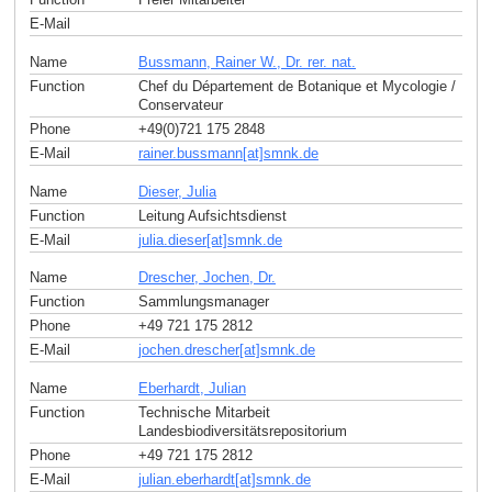
E-Mail
Name
Bussmann, Rainer W., Dr. rer. nat.
Function
Chef du Département de Botanique et Mycologie /
Conservateur
Phone
+49(0)721 175 2848
E-Mail
rainer.bussmann[at]smnk
.
de
Name
Dieser, Julia
Function
Leitung Aufsichtsdienst
E-Mail
julia.dieser[at]smnk
.
de
Name
Drescher, Jochen, Dr.
Function
Sammlungsmanager
Phone
+49 721 175 2812
E-Mail
jochen.drescher[at]smnk
.
de
Name
Eberhardt, Julian
Function
Technische Mitarbeit
Landesbiodiversitätsrepositorium
Phone
+49 721 175 2812
E-Mail
julian.eberhardt[at]smnk
.
de