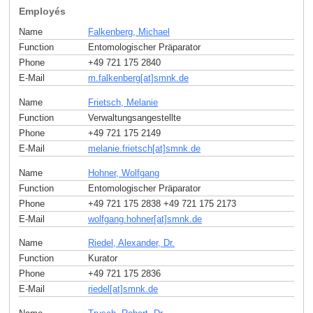
Employés
Name
Falkenberg, Michael
Function
Entomologischer Präparator
Phone
+49 721 175 2840
E-Mail
m.falkenberg[at]smnk
.
de
Name
Frietsch, Melanie
Function
Verwaltungsangestellte
Phone
+49 721 175 2149
E-Mail
melanie.frietsch[at]smnk
.
de
Name
Hohner, Wolfgang
Function
Entomologischer Präparator
Phone
+49 721 175 2838 +49 721 175 2173
E-Mail
wolfgang.hohner[at]smnk
.
de
Name
Riedel, Alexander, Dr.
Function
Kurator
Phone
+49 721 175 2836
E-Mail
riedel[at]smnk
.
de