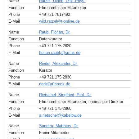
Name
Ratzel, Ulrich, Dipl.-Phys.
Function
Ehrenamtlicher Mitarbeiter
Phone
+49 721 7817492
E-Mail
wild.ratzel
@
t-online
.
de
Name
Raub, Florian, Dr.
Function
Datenkurator
Phone
+49 721 175 2820
E-Mail
florian.raub[at]smnk
.
de
Name
Riedel, Alexander, Dr.
Function
Kurator
Phone
+49 721 175 2836
E-Mail
riedel[at]smnk
.
de
Name
Rietschel, Siegfried, Prof. Dr.
Function
Ehrenamtlicher Mitarbeiter, ehemaliger Direktor
Phone
+49 721 175-2860
E-Mail
s.rietschel
@
kabelbw
.
de
Name
Sanetra, Matthias, Dr.
Function
Freier Mitarbeiter