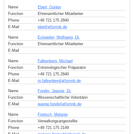
Name
Ebert, Günter
Function
Ehrenamtlicher Mitarbeiter
Phone
+49 721 175 2840
E-Mail
ebert[at]smnk
.
de
Name
Eckweiler, Wolfgang, Dr.
Function
Ehrenamtlicher Mitarbeiter
E-Mail
Name
Falkenberg, Michael
Function
Entomologischer Präparator
Phone
+49 721 175 2840
E-Mail
m.falkenberg[at]smnk
.
de
Name
Fondjo, Jeanne, Dr.
Function
Wissenschaftliche Volontärin
E-Mail
jeanne.fondjo[at]smnk
.
de
Name
Frietsch, Melanie
Function
Verwaltungsangestellte
Phone
+49 721 175 2149