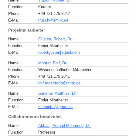
Name
Trusch, Robert, Dr.
Function
Kurator
Phone
+49 721 175-2842
E-Mail
trusch
@
smnk
.
de
Projektmitarbeiter
Name
Güsten, Robert, Dr.
Function
Freier Mitarbeiter
E-Mail
robertgusten[at]aol
.
com
Name
Mörtter, Rolf, Dr.
Function
Wissenschaftlicher Mitarbeiter
Phone
+49 721 175 2841
E-Mail
rolf.moertter[at]smnk
.
de
Name
Sanetra, Matthias, Dr.
Function
Freier Mitarbeiter
E-Mail
msanetra
@
gmx
.
net
Collaborateurs bénévoles
Name
Abbasi, Arshad Mehmood, Dr.
Function
Professor