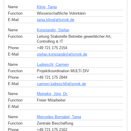
Name
Kling, Tanja
Function
Wissenschaftliche Volontärin
E-Mail
tanja.kling[at]smnk
.
de
Name
Konstandin, Stefan
Function
Leitung Stabstelle Betriebe gewerblicher Art,
Controlling & IT
Phone
+49 721 175 2154
E-Mail
stefan.konstandin[at]smnk
.
de
Name
Ludreschl, Carmen
Function
Projektkoordination MULTI.DIV
Phone
+49 721 175 2844
E-Mail
carmen.ludreschl[at]smnk
.
de
Name
Meineke, Jörg, Dr.
Function
Freier Mitarbeiter
E-Mail
Name
Mercedes Bernabel, Tanja
Function
Zentrale Beschaffung
Phone
+49 721 175 2162