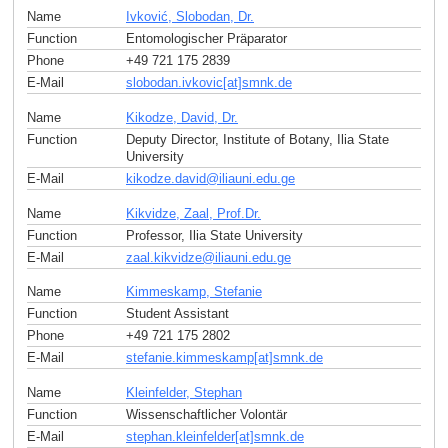
Name
Ivković, Slobodan, Dr.
Function
Entomologischer Präparator
Phone
+49 721 175 2839
E-Mail
slobodan.ivkovic[at]smnk
.
de
Name
Kikodze, David, Dr.
Function
Deputy Director, Institute of Botany, Ilia State
University
E-Mail
kikodze.david
@
iliauni.edu
.
ge
Name
Kikvidze, Zaal, Prof.Dr.
Function
Professor, Ilia State University
E-Mail
zaal.kikvidze
@
iliauni.edu
.
ge
Name
Kimmeskamp, Stefanie
Function
Student Assistant
Phone
+49 721 175 2802
E-Mail
stefanie.kimmeskamp[at]smnk
.
de
Name
Kleinfelder, Stephan
Function
Wissenschaftlicher Volontär
E-Mail
stephan.kleinfelder[at]smnk
.
de