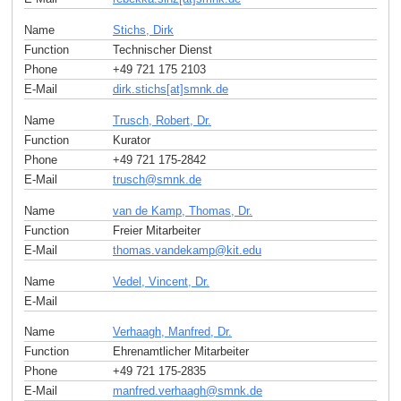
Name
Stichs, Dirk
Function
Technischer Dienst
Phone
+49 721 175 2103
E-Mail
dirk.stichs[at]smnk
.
de
Name
Trusch, Robert, Dr.
Function
Kurator
Phone
+49 721 175-2842
E-Mail
trusch
@
smnk
.
de
Name
van de Kamp, Thomas, Dr.
Function
Freier Mitarbeiter
E-Mail
thomas.vandekamp
@
kit
.
edu
Name
Vedel, Vincent, Dr.
E-Mail
Name
Verhaagh, Manfred, Dr.
Function
Ehrenamtlicher Mitarbeiter
Phone
+49 721 175-2835
E-Mail
manfred.verhaagh
@
smnk
.
de