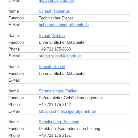
E-Mail
msanetra
@
gmx
.
net
Name
Schaaf, Hubertus
Function
Technischer Dienst
E-Mail
hubertus.schaaf[at]smnk
.
de
Name
Scharf, Stefan
Function
Ehrenamtlicher Mitarbeiter
Phone
+49 721 175-2863
E-Mail
stefan.scharf
@
smnk
.
de
Name
Schick, Rudolf
Function
Ehrenamtlicher Mitarbeiter
E-Mail
Name
Schmelzinger, Fabian
Function
Referatsleiter Gebäudemanagement
Phone
+49 721 175 2142
E-Mail
fabian.schmelzinger[at]smnk
.
de
Name
Schulenburg, Susanne
Function
Direktorin, Kaufmännische Leitung
Phone
+49 721 175 2161