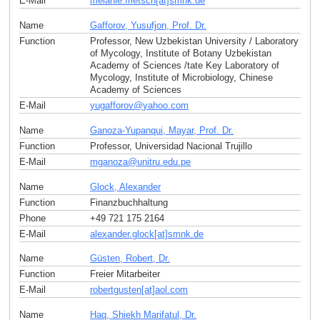
E-Mail
melanie.frietsch[at]smnk
.
de
Name
Gafforov, Yusufjon, Prof. Dr.
Function
Professor, New Uzbekistan University / Laboratory
of Mycology, Institute of Botany Uzbekistan
Academy of Sciences /tate Key Laboratory of
Mycology, Institute of Microbiology, Chinese
Academy of Sciences
E-Mail
yugafforov
@
yahoo
.
com
Name
Ganoza-Yupanqui, Mayar, Prof. Dr.
Function
Professor, Universidad Nacional Trujillo
E-Mail
mganoza
@
unitru.edu
.
pe
Name
Glock, Alexander
Function
Finanzbuchhaltung
Phone
+49 721 175 2164
E-Mail
alexander.glock[at]smnk
.
de
Name
Güsten, Robert, Dr.
Function
Freier Mitarbeiter
E-Mail
robertgusten[at]aol
.
com
Name
Haq, Shiekh Marifatul, Dr.