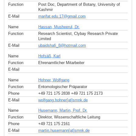
Function
Post Doc, Department of Botany, University of
Kashmir
E-Mail
marifat.edu.17
@
gmail
.
com
Name
Hassan, Musheerul, Dr.
Function
Research Scientist, Clybay Research Private
Limited
E-Mail
ubaidshafi_8
@
hotmail
.
com
Name
Hofsäß, Karl
Function
Ehrenamtlicher Mitarbeiter
E-Mail
Name
Hohner, Wolfgang
Function
Entomologischer Präparator
Phone
+49 721 175 2838 +49 721 175 2173
E-Mail
wolfgang.hohner[at]smnk
.
de
Name
Husemann, Martin, Prof. Dr.
Function
Direktor, Wissenschaftliche Leitung
Phone
+49 721 175 2161
E-Mail
martin.husemann[at]smnk
.
de