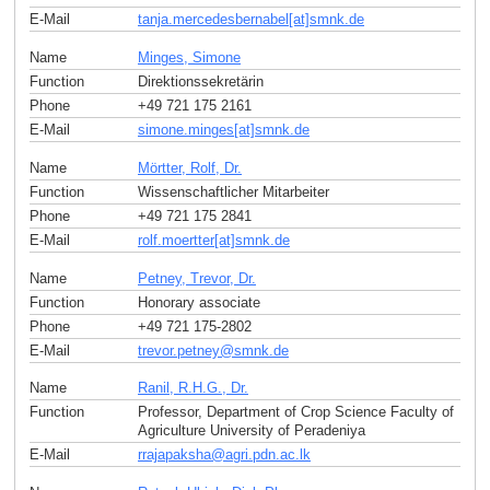
E-Mail
tanja.mercedesbernabel[at]smnk
.
de
Name
Minges, Simone
Function
Direktionssekretärin
Phone
+49 721 175 2161
E-Mail
simone.minges[at]smnk
.
de
Name
Mörtter, Rolf, Dr.
Function
Wissenschaftlicher Mitarbeiter
Phone
+49 721 175 2841
E-Mail
rolf.moertter[at]smnk
.
de
Name
Petney, Trevor, Dr.
Function
Honorary associate
Phone
+49 721 175-2802
E-Mail
trevor.petney
@
smnk
.
de
Name
Ranil, R.H.G., Dr.
Function
Professor, Department of Crop Science Faculty of
Agriculture University of Peradeniya
E-Mail
rrajapaksha
@
agri.pdn.ac
.
lk