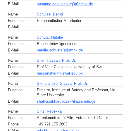
E-Mail
susanne.schulenburg[at]smnk
.
de
Name
Schulze, Bernd
Function
Ehrenamtlicher Mitarbeiter
E-Mail
Name
Schütz, Natalie
Function
Bundesfreiwilligendienst
E-Mail
natalie.schuetz[at]smnk
.
de
Name
Sher, Hassan, Prof. Dr.
Function
Prof-Vice Chancellor, University of Swat
E-Mail
hassansher
@
uswat.edu
.
pk
Name
Sikharulidze, Shalva, Prof. Dr.
Function
Director, Institute of Botany and Professor, Ilia
State University
E-Mail
shalva.sikharulidze
@
iliauni.edu
.
ge
Name
Sinz, Rebekka
Function
Artenkenntnis für Alle. Entdecke die Natur
Phone
+49 721 175 2863
E-Mail
rebekka.sinz[at]smnk
.
de