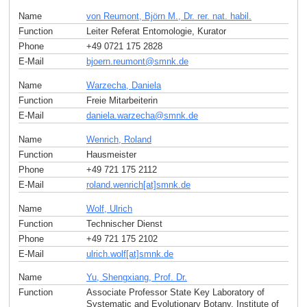
Name
von Reumont, Björn M., Dr. rer. nat. habil.
Function
Leiter Referat Entomologie, Kurator
Phone
+49 0721 175 2828
E-Mail
bjoern.reumont
@
smnk
.
de
Name
Warzecha, Daniela
Function
Freie Mitarbeiterin
E-Mail
daniela.warzecha
@
smnk
.
de
Name
Wenrich, Roland
Function
Hausmeister
Phone
+49 721 175 2112
E-Mail
roland.wenrich[at]smnk
.
de
Name
Wolf, Ulrich
Function
Technischer Dienst
Phone
+49 721 175 2102
E-Mail
ulrich.wolf[at]smnk
.
de
Name
Yu, Shengxiang, Prof. Dr.
Function
Associate Professor State Key Laboratory of
Systematic and Evolutionary Botany, Institute of