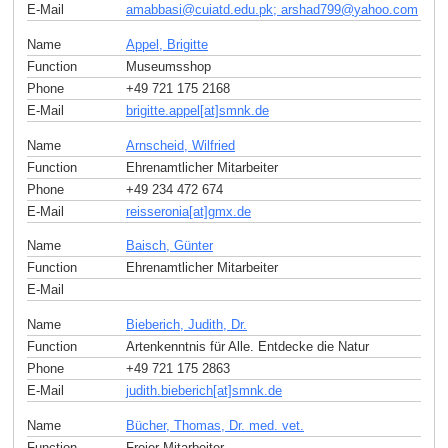
E-Mail
amabbasi
@
cuiatd.edu.pk; arshad799
@
yahoo
.
com
Name
Appel, Brigitte
Function
Museumsshop
Phone
+49 721 175 2168
E-Mail
brigitte.appel[at]smnk
.
de
Name
Arnscheid, Wilfried
Function
Ehrenamtlicher Mitarbeiter
Phone
+49 234 472 674
E-Mail
reisseronia[at]gmx
.
de
Name
Baisch, Günter
Function
Ehrenamtlicher Mitarbeiter
E-Mail
Name
Bieberich, Judith, Dr.
Function
Artenkenntnis für Alle. Entdecke die Natur
Phone
+49 721 175 2863
E-Mail
judith.bieberich[at]smnk
.
de
Name
Bücher, Thomas, Dr. med. vet.
Function
Freier Mitarbeiter