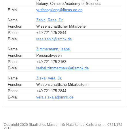
Botany, Chinese Academy of Sciences
E-Mail
yushengxiang
@
ibcas.ac
.
cn
Name
Zahiri, Reza, Dr.
Function
Wissenschaftlicher Mitarbeiter
Phone
+49 721 175 2844
E-Mail
reza.zahiri
@
smnk
.
de
Name
Zimmermann, Isabel
Function
Personalwesen
Phone
+49 721 175 2163
E-Mail
isabel.zimmermann[at]smnk
.
de
Name
Zizka, Vera, Dr.
Function
Wissenschaftliche Mitarbeiterin
Phone
+49 721 175 2844
E-Mail
vera.zizka[at]smnk
.
de
Copyright 2020 Staatliches Museum für Naturkunde Karlsruhe
0721/175
2111