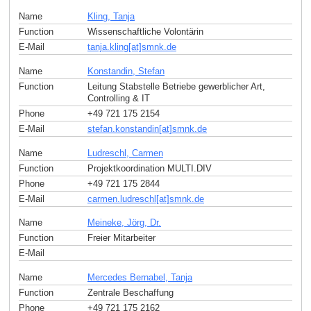
Name
Kling, Tanja
Function
Wissenschaftliche Volontärin
E-Mail
tanja.kling[at]smnk
.
de
Name
Konstandin, Stefan
Function
Leitung Stabstelle Betriebe gewerblicher Art,
Controlling & IT
Phone
+49 721 175 2154
E-Mail
stefan.konstandin[at]smnk
.
de
Name
Ludreschl, Carmen
Function
Projektkoordination MULTI.DIV
Phone
+49 721 175 2844
E-Mail
carmen.ludreschl[at]smnk
.
de
Name
Meineke, Jörg, Dr.
Function
Freier Mitarbeiter
E-Mail
Name
Mercedes Bernabel, Tanja
Function
Zentrale Beschaffung
Phone
+49 721 175 2162