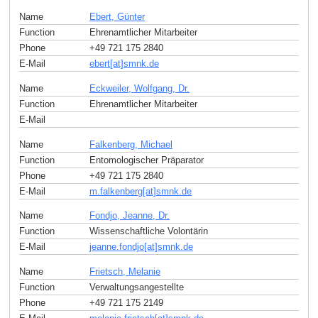
Name
Ebert, Günter
Function
Ehrenamtlicher Mitarbeiter
Phone
+49 721 175 2840
E-Mail
ebert[at]smnk
.
de
Name
Eckweiler, Wolfgang, Dr.
Function
Ehrenamtlicher Mitarbeiter
E-Mail
Name
Falkenberg, Michael
Function
Entomologischer Präparator
Phone
+49 721 175 2840
E-Mail
m.falkenberg[at]smnk
.
de
Name
Fondjo, Jeanne, Dr.
Function
Wissenschaftliche Volontärin
E-Mail
jeanne.fondjo[at]smnk
.
de
Name
Frietsch, Melanie
Function
Verwaltungsangestellte
Phone
+49 721 175 2149