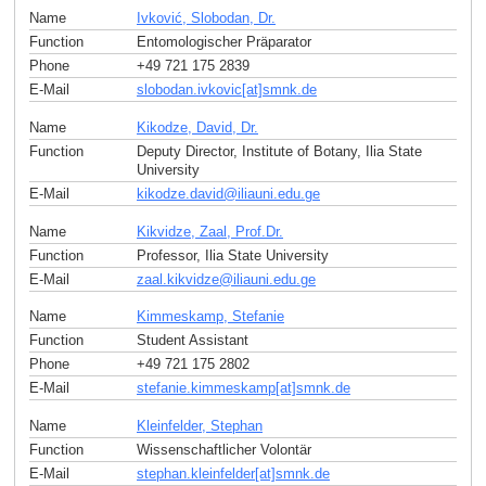
Name
Ivković, Slobodan, Dr.
Function
Entomologischer Präparator
Phone
+49 721 175 2839
E-Mail
slobodan.ivkovic[at]smnk
.
de
Name
Kikodze, David, Dr.
Function
Deputy Director, Institute of Botany, Ilia State
University
E-Mail
kikodze.david
@
iliauni.edu
.
ge
Name
Kikvidze, Zaal, Prof.Dr.
Function
Professor, Ilia State University
E-Mail
zaal.kikvidze
@
iliauni.edu
.
ge
Name
Kimmeskamp, Stefanie
Function
Student Assistant
Phone
+49 721 175 2802
E-Mail
stefanie.kimmeskamp[at]smnk
.
de
Name
Kleinfelder, Stephan
Function
Wissenschaftlicher Volontär
E-Mail
stephan.kleinfelder[at]smnk
.
de