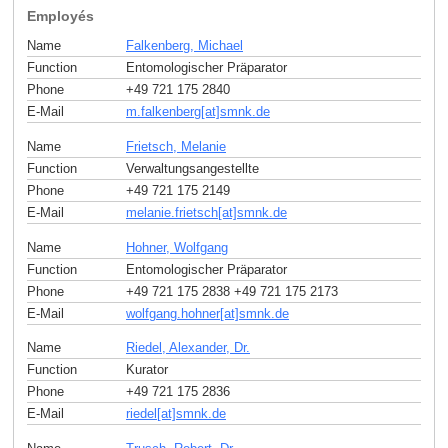
Employés
Name
Falkenberg, Michael
Function
Entomologischer Präparator
Phone
+49 721 175 2840
E-Mail
m.falkenberg[at]smnk
.
de
Name
Frietsch, Melanie
Function
Verwaltungsangestellte
Phone
+49 721 175 2149
E-Mail
melanie.frietsch[at]smnk
.
de
Name
Hohner, Wolfgang
Function
Entomologischer Präparator
Phone
+49 721 175 2838 +49 721 175 2173
E-Mail
wolfgang.hohner[at]smnk
.
de
Name
Riedel, Alexander, Dr.
Function
Kurator
Phone
+49 721 175 2836
E-Mail
riedel[at]smnk
.
de