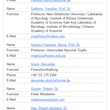
E-Mail
melanie.frietsch[at]smnk
.
de
Name
Gafforov, Yusufjon, Prof. Dr.
Function
Professor, New Uzbekistan University / Laboratory
of Mycology, Institute of Botany Uzbekistan
Academy of Sciences /tate Key Laboratory of
Mycology, Institute of Microbiology, Chinese
Academy of Sciences
E-Mail
yugafforov
@
yahoo
.
com
Name
Ganoza-Yupanqui, Mayar, Prof. Dr.
Function
Professor, Universidad Nacional Trujillo
E-Mail
mganoza
@
unitru.edu
.
pe
Name
Glock, Alexander
Function
Finanzbuchhaltung
Phone
+49 721 175 2164
E-Mail
alexander.glock[at]smnk
.
de
Name
Güsten, Robert, Dr.
Function
Freier Mitarbeiter
E-Mail
robertgusten[at]aol
.
com
Name
Haq, Shiekh Marifatul, Dr.