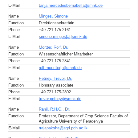
E-Mail
tanja.mercedesbernabel[at]smnk
.
de
Name
Minges, Simone
Function
Direktionssekretärin
Phone
+49 721 175 2161
E-Mail
simone.minges[at]smnk
.
de
Name
Mörtter, Rolf, Dr.
Function
Wissenschaftlicher Mitarbeiter
Phone
+49 721 175 2841
E-Mail
rolf.moertter[at]smnk
.
de
Name
Petney, Trevor, Dr.
Function
Honorary associate
Phone
+49 721 175-2802
E-Mail
trevor.petney
@
smnk
.
de
Name
Ranil, R.H.G., Dr.
Function
Professor, Department of Crop Science Faculty of
Agriculture University of Peradeniya
E-Mail
rrajapaksha
@
agri.pdn.ac
.
lk