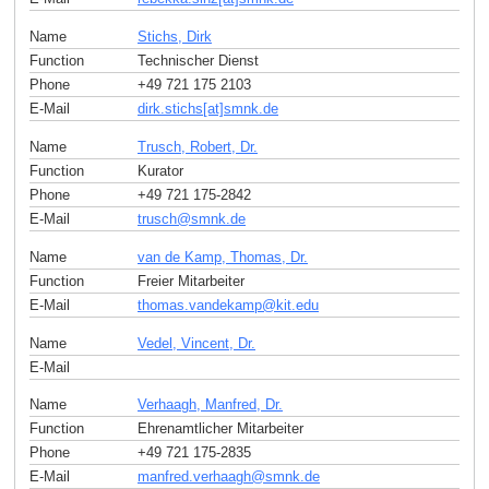
Name
Stichs, Dirk
Function
Technischer Dienst
Phone
+49 721 175 2103
E-Mail
dirk.stichs[at]smnk
.
de
Name
Trusch, Robert, Dr.
Function
Kurator
Phone
+49 721 175-2842
E-Mail
trusch
@
smnk
.
de
Name
van de Kamp, Thomas, Dr.
Function
Freier Mitarbeiter
E-Mail
thomas.vandekamp
@
kit
.
edu
Name
Vedel, Vincent, Dr.
E-Mail
Name
Verhaagh, Manfred, Dr.
Function
Ehrenamtlicher Mitarbeiter
Phone
+49 721 175-2835
E-Mail
manfred.verhaagh
@
smnk
.
de