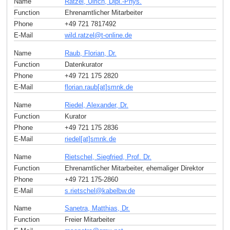
Name
Ratzel, Ulrich, Dipl.-Phys.
Function
Ehrenamtlicher Mitarbeiter
Phone
+49 721 7817492
E-Mail
wild.ratzel
@
t-online
.
de
Name
Raub, Florian, Dr.
Function
Datenkurator
Phone
+49 721 175 2820
E-Mail
florian.raub[at]smnk
.
de
Name
Riedel, Alexander, Dr.
Function
Kurator
Phone
+49 721 175 2836
E-Mail
riedel[at]smnk
.
de
Name
Rietschel, Siegfried, Prof. Dr.
Function
Ehrenamtlicher Mitarbeiter, ehemaliger Direktor
Phone
+49 721 175-2860
E-Mail
s.rietschel
@
kabelbw
.
de
Name
Sanetra, Matthias, Dr.
Function
Freier Mitarbeiter