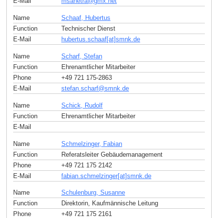
E-Mail
msanetra
@
gmx
.
net
Name
Schaaf, Hubertus
Function
Technischer Dienst
E-Mail
hubertus.schaaf[at]smnk
.
de
Name
Scharf, Stefan
Function
Ehrenamtlicher Mitarbeiter
Phone
+49 721 175-2863
E-Mail
stefan.scharf
@
smnk
.
de
Name
Schick, Rudolf
Function
Ehrenamtlicher Mitarbeiter
E-Mail
Name
Schmelzinger, Fabian
Function
Referatsleiter Gebäudemanagement
Phone
+49 721 175 2142
E-Mail
fabian.schmelzinger[at]smnk
.
de
Name
Schulenburg, Susanne
Function
Direktorin, Kaufmännische Leitung
Phone
+49 721 175 2161