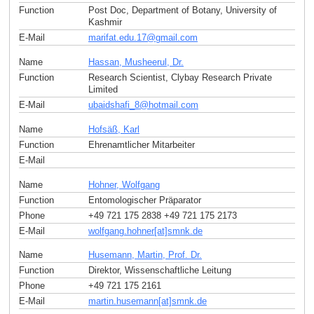
Function
Post Doc, Department of Botany, University of
Kashmir
E-Mail
marifat.edu.17
@
gmail
.
com
Name
Hassan, Musheerul, Dr.
Function
Research Scientist, Clybay Research Private
Limited
E-Mail
ubaidshafi_8
@
hotmail
.
com
Name
Hofsäß, Karl
Function
Ehrenamtlicher Mitarbeiter
E-Mail
Name
Hohner, Wolfgang
Function
Entomologischer Präparator
Phone
+49 721 175 2838 +49 721 175 2173
E-Mail
wolfgang.hohner[at]smnk
.
de
Name
Husemann, Martin, Prof. Dr.
Function
Direktor, Wissenschaftliche Leitung
Phone
+49 721 175 2161
E-Mail
martin.husemann[at]smnk
.
de