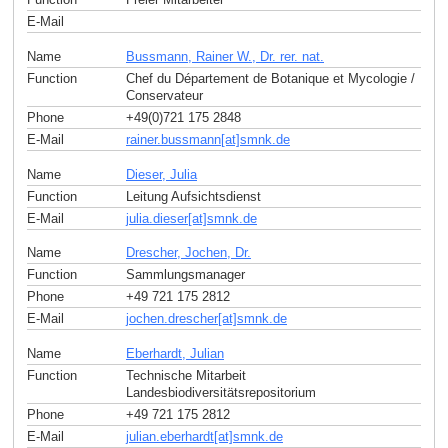
E-Mail
Name
Bussmann, Rainer W., Dr. rer. nat.
Function
Chef du Département de Botanique et Mycologie /
Conservateur
Phone
+49(0)721 175 2848
E-Mail
rainer.bussmann[at]smnk
.
de
Name
Dieser, Julia
Function
Leitung Aufsichtsdienst
E-Mail
julia.dieser[at]smnk
.
de
Name
Drescher, Jochen, Dr.
Function
Sammlungsmanager
Phone
+49 721 175 2812
E-Mail
jochen.drescher[at]smnk
.
de
Name
Eberhardt, Julian
Function
Technische Mitarbeit
Landesbiodiversitätsrepositorium
Phone
+49 721 175 2812
E-Mail
julian.eberhardt[at]smnk
.
de