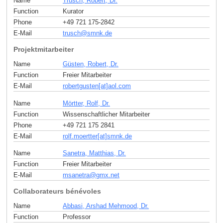
Name
Trusch, Robert, Dr.
Function
Kurator
Phone
+49 721 175-2842
E-Mail
trusch
@
smnk
.
de
Projektmitarbeiter
Name
Güsten, Robert, Dr.
Function
Freier Mitarbeiter
E-Mail
robertgusten[at]aol
.
com
Name
Mörtter, Rolf, Dr.
Function
Wissenschaftlicher Mitarbeiter
Phone
+49 721 175 2841
E-Mail
rolf.moertter[at]smnk
.
de
Name
Sanetra, Matthias, Dr.
Function
Freier Mitarbeiter
E-Mail
msanetra
@
gmx
.
net
Collaborateurs bénévoles
Name
Abbasi, Arshad Mehmood, Dr.
Function
Professor