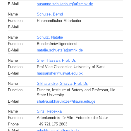
E-Mail
susanne.schulenburg[at]smnk
.
de
Name
Schulze, Bernd
Function
Ehrenamtlicher Mitarbeiter
E-Mail
Name
Schütz, Natalie
Function
Bundesfreiwilligendienst
E-Mail
natalie.schuetz[at]smnk
.
de
Name
Sher, Hassan, Prof. Dr.
Function
Prof-Vice Chancellor, University of Swat
E-Mail
hassansher
@
uswat.edu
.
pk
Name
Sikharulidze, Shalva, Prof. Dr.
Function
Director, Institute of Botany and Professor, Ilia
State University
E-Mail
shalva.sikharulidze
@
iliauni.edu
.
ge
Name
Sinz, Rebekka
Function
Artenkenntnis für Alle. Entdecke die Natur
Phone
+49 721 175 2863
E-Mail
rebekka.sinz[at]smnk
.
de