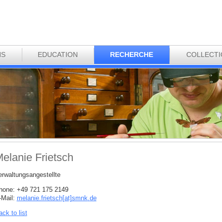
NS
EDUCATION
RECHERCHE
COLLECT
elanie Frietsch
erwaltungsangestellte
hone: +49 721 175 2149
-Mail:
melanie.frietsch[at]smnk
.
de
ck to list