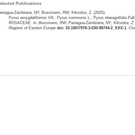
elected Publications
aniagua-Zambrana, NY; Bussmann, RW; Kikvidze, Z. (2025):
Pyrus amygdaliformis Vill.; Pyrus communis L.; Pyrus elaeagnifolia Pall.
ROSACEAE.
in: Bussmann, RW; Paniagua-Zambrana, NY; Kikvidze, Z. 
Regions of Eastern Europe
doi: 10.1007/978-3-030-98744-2_XXX-1
, Ch