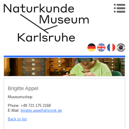
Brigitte Appel
Museumsshop
Phone: +49 721 175 2168
E-Mail:
brigitte.appel[at]smnk
.
de
Back to list