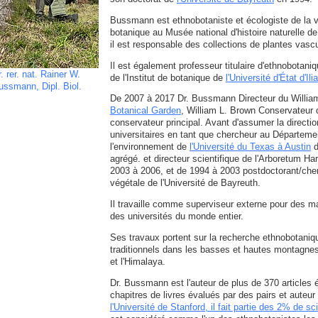
Bussmann est ethnobotaniste et écologiste de la 
botanique au Musée national d'histoire naturelle d
il est responsable des collections de plantes vasc
Il est également professeur titulaire d'ethnobotan
. rer. nat. Rainer W.
de l'Institut de botanique de
l'Université d'État d'Ilia
ussmann, Dipl. Biol.
De 2007 à 2017 Dr. Bussmann Directeur du Willia
Botanical Garden
, William L. Brown Conservateur 
conservateur principal. Avant d'assumer la direct
universitaires en tant que chercheur au Départeme
l'environnement de
l'Université du Texas à Austin
d
agrégé. et directeur scientifique de l'Arboretum H
2003 à 2006, et de 1994 à 2003 postdoctorant/cher
végétale de l'Université de Bayreuth.
Il travaille comme superviseur externe pour des m
des universités du monde entier.
Ses travaux portent sur la recherche ethnobotaniqu
traditionnels dans les basses et hautes montagn
et l'Himalaya.
Dr. Bussmann est l'auteur de plus de 370 articles 
chapitres de livres évalués par des pairs et auteur
l'Université de Stanford, il fait partie des 2% de s