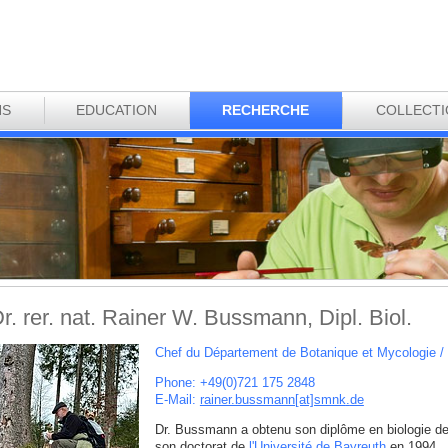
NS
EDUCATION
RECHERCHE
COLLECT
r. rer. nat. Rainer W. Bussmann, Dipl. Biol.
Chef du Département de Botanique et Mycologie /
Phone: +49(0)721 175 2848
E-Mail:
rainer.bussmann[at]smnk
.
de
Dr. Bussmann a obtenu son diplôme en biologie d
son doctorat de
l'Université de Bayreuth
en 1994.