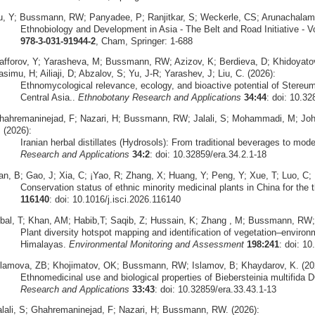
u, Y; Bussmann, RW; Panyadee, P; Ranjitkar, S; Weckerle, CS; Arunachalam, 
Ethnobiology and Development in Asia - The Belt and Road Initiative - V
978-3-031-91944-2
, Cham, Springer: 1-688
afforov, Y; Yarasheva, M; Bussmann, RW; Azizov, K; Berdieva, D; Khidoyat
simu, H; Ailiaji, D; Abzalov, S; Yu, J-R; Yarashev, J; Liu, C. (2026):
Ethnomycological relevance, ecology, and bioactive potential of Stereu
Central Asia..
Ethnobotany Research and Applications
34:44
: doi: 10.32
hahremaninejad, F; Nazari, H; Bussmann, RW; Jalali, S; Mohammadi, M; Joha
 (2026):
Iranian herbal distillates (Hydrosols): From traditional beverages to mode
Research and Applications
34:2
: doi: 10.32859/era.34.2.1-18
an, B; Gao, J; Xia, C; ¡Yao, R; Zhang, X; Huang, Y; Peng, Y; Xue, T; Luo, C;
Conservation status of ethnic minority medicinal plants in China for the th
116140
: doi: 10.1016/j.isci.2026.116140
qbal, T; Khan, AM; Habib,T; Saqib, Z; Hussain, K; Zhang , M; Bussmann, RW;
Plant diversity hotspot mapping and identification of vegetation–environ
Himalayas.
Environmental Monitoring and Assessment
198:241
: doi: 1
slamova, ZB; Khojimatov, OK; Bussmann, RW; Islamov, B; Khaydarov, K. (20
Ethnomedicinal use and biological properties of Biebersteinia multifida 
Research and Applications
33:43
: doi: 10.32859/era.33.43.1-13
alali, S; Ghahremaninejad, F; Nazari, H; Bussmann, RW. (2026):