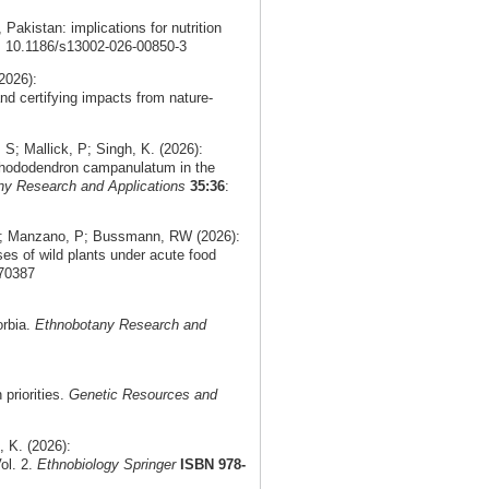
, Pakistan: implications for nutrition
i: 10.1186/s13002-026-00850-3
2026):
nd certifying impacts from nature-
; Mallick, P; Singh, K. (2026):
f Rhododendron campanulatum in the
ny Research and Applications
35:36
:
 V; Manzano, P; Bussmann, RW (2026):
ses of wild plants under acute food
.70387
orbia.
Ethnobotany Research and
priorities.
Genetic Resources and
 K. (2026):
ol. 2.
Ethnobiology Springer
ISBN 978-