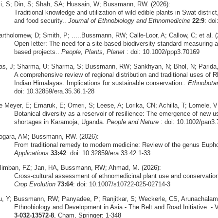
li, S; Din, S; Shah, SA; Hussain, W; Bussmann, RW. (2026):
Traditional knowledge and utilization of wild edible plants in Swat district
and food security..
Journal of Ethnobiology and Ethnomedicine
22:9
: do
artholomew, D; Smith, P; .....Bussmann, RW; Calle-Loor, A; Callow, C; et al. (
Open letter: The need for a site-based biodiversity standard measuring a
based projects..
People, Plants, Planet
: doi: 10.1002/ppp3.70169
as, J; Sharma, U; Sharma, S; Bussmann, RW; Sankhyan, N; Bhol, N; Parida, S
A comprehensive review of regional distribution and traditional uses o
Indian Himalayas: Implications for sustainable conservation..
Ethnobota
doi: 10.32859/era.35.36.1-28
e Meyer, E; Emaruk, E; Omeri, S; Leese, A; Lorika, CN; Achilla, T; Lomele,
Botanical diversity as a reservoir of resilience: The emergence of new u
shortages in Karamoja, Uganda.
People and Nature
: doi: 10.1002/pan3
ogara, AM; Bussmann, RW. (2026):
From traditional remedy to modern medicine: Review of the genus Euph
Applications
33:42
: doi: 10.32859/era.33.42.1-33
ilimban, FZ; Jan, HA, Bussmann, RW; Ahmad, M. (2026):
Cross‑cultural assessment of ethnomedicinal plant use and conservation 
Crop Evolution
73:64
: doi: 10.1007/s10722-025-02714-3
u, Y; Bussmann, RW; Panyadee, P; Ranjitkar, S; Weckerle, CS, Arunachalam,
Ethnobiology and Development in Asia - The Belt and Road Initiative. - V
3-032-13572-8
, Cham, Springer: 1-348