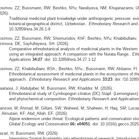
osimov, ZZ; Bussmann, RW; Beshko, NYu; Naraliyeva, NM; Khujanazarov, U
026):
Traditional medicinal plant knowledge under anthropogenic pressure: ev
botanical-geographical district, Uzbekistan..
Ethnobotany Research and 
10.32859/era.34.26.1-9
osimov, ZZ; Bussmann, RW; Shomurodov, KhF; Beshko, NYu; Khabibullaev, B
zimova, DE; Sayfullayeva, SH. (2026):
Comparative ethnobotanical analysis of medicinal plants in the Wester
using an integrated approach: A comparison with the Nurata Range..
Eth
Applications
34:27
: doi: 10.32859/era.34.27.1-12
osimov, ZZ; Khabibullaev, BSh.; Beshko, NYu.; Bussmann, RW; Akbarov, FI. 
Ethnobotanical assessment of medicinal plants in the ecosystems of the
approach..
Ethnobotany Research and Applications
33:23
: doi: /10.3285
aataoui, J; Abduljaber, M; Bussmann, RW; Khaddor, M. (2026):
Ethnobotanical study of Cymbopogon citratus (DC) Stapf. (Lemongrass) 
and phytochemical composition.
Ethnobotany Research and Application
anzoor, M; Ahmad, M; Gillani, SW; Waheed, M; Shaheen, H; Haq, SM; Luc
 Almutairi, KF; Abd_Allah, EF. (2026):
Alpine endemism under threat: Ecological patterns and conservation str
Global Ecology and Conservation
66: e04051
: doi: 10.1016/j.gecco.202
azari, H; Bussmann, RW. (2026):
Integrating Spatial Availability into ethnobotanical research: Introducing 