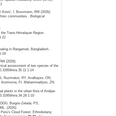
12
ć‑Kosić, I; Bussmann, RW (2026):
 ethnic communities..
Biological
:
in the Trans-Himalayan Region..
1-22
ealing in Rangamati, Bangladesh..
1-19
RW (2026):
nical assessment of two species of the
10.32859/era.35.11.1-14
; Ruzimatov, RY; Avalbayev, ON;
; Ilxomovna, FI; Mahammadiyev, ZN;
 plants in the urban flora of Andijan
10.32859/era.34.28.1-10
 RDDG; Burgos‑Zelada, PS;
ML. (2026):
n Peru’s Cloud Forest: Ethnobotany,