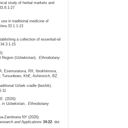
nical study of herbal markets and
33.8.1-27
use in traditional medicine of
9/era.33.1.1-13
ablishing a collection of essential-oil
.34.3.1-15
):
nt Region (Uzbekistan)..
Ethnobotany
A; Esemuratova, RX; Ibrokhimova,
 Tursunboev, KhE; Ashirovich, BZ.
aditional Uzbek cradle (beshik)..
1-11
E. (2026):
. in Uzbekistan..
Ethnobotany
agua-Zambrana NY (2026):
esearch and Applications
34:22
: doi: