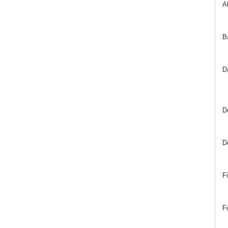
A
B
D
D
D
F
F