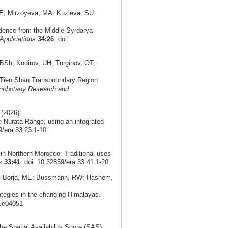
E; Mirzoyeva, MA; Kuzieva, SU.
idence from the Middle Syrdarya
Applications
34:26
: doi:
Sh; Kodirov, UH; Turginov, OT;
n Tien Shan Transboundary Region
nobotany Research and
(2026):
 Nurata Range, using an integrated
9/era.33.23.1-10
in Northern Morocco: Traditional uses
s
33:41
: doi: 10.32859/era.33.41.1-20
as-Borja, ME; Bussmann, RW; Hashem,
ategies in the changing Himalayas.
5.e04051
the Spatial Availability Score (SAS)..