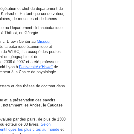
végétation et chef du département de
e Karlsruhe. En tant que conservateur,
ulaires, de mousses et de lichens.
ique au Département d'ethnobotanique
à Tbilissi, en Géorgie.
m L. Brown Center au
Missouri
de la botanique économique et
ion de WLBC, il a occupé des postes
nt de géographie et de
e 2006 à 2007 et a été professeur
arold Lyon à
l'Université d'Hawaï
de
cheur à la Chaire de physiologie
asters et des thèses de doctorat dans
e et la préservation des savoirs
es, notamment les Andes, le Caucase
évalués par des pairs, de plus de 1300
 ou éditeur de 38 livres.
Selon
cientifiques les plus cités au monde
et