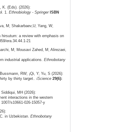
K. (Eds). (2026):
ol. 1.
Ethnobiology - Springer
ISBN
ova, M; Shakarbaev,U; Yang, W;
m hirsutum: a review with emphasis on
859/era.34.44.1-21
rchi, M; Mousavi Zahed, M; Alirezaei,
rn industrial applications.
Ethnobotany
 Bussmann, RW; ¡Qi, Y; Yu, S (2026):
irty by thirty target..
iScience
29(6):
 Siddiqui, MH (2026):
ment interactions in the western
0. 1007/s10661-026-15057-y
26):
DC. in Uzbekistan.
Ethnobotany