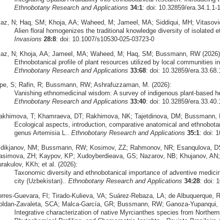
Ethnobotany Research and Applications
34:1
: doi: 10.32859/era.34.1.1-
iaz, N; Haq, SM; Khoja, AA; Waheed, M; Jameel, MA; Siddiqui, MH; Vitasovi
Alien floral homogenizes the traditional knowledge diversity of isolated
Invasions
28:8
: doi: 10.1007/s10530-025-03723-0
iaz, N; Khoja, AA; Jameel, MA; Waheed, M; Haq, SM; Bussmann, RW (2026)
Ethnobotanical profile of plant resources utilized by local communities 
Ethnobotany Research and Applications
33:68
: doi: 10.32859/era.33.68.
pe, S; Rafin, R; Bussmann, RW; Ashrafuzzaman, M. (2026):
Vanishing ethnomedicinal wisdom: A survey of indigenous plant-based h
Ethnobotany Research and Applications
33:40
: doi: 10.32859/era.33.40.
akhimova, T; Khamraeva, DT; Rakhimova, NK; Tajetdinova, DM; Bussmann, 
Ecological aspects, introduction, comparative anatomical and ethnobota
genus Artemisia L..
Ethnobotany Research and Applications
35:1
: doi: 
idikjanov, NM; Bussmann, RW; Kosimov, ZZ; Rahmonov, NR; Esanqulova, DS
asimova, ZH; Kaypov, KP; Xudoyberdieava, GS; Nazarov, NB; Khujanov, AN
rakulov, KKh; et al. (2026):
Taxonomic diversity and ethnobotanical importance of adventive medicinal
city (Uzbekistan)..
Ethnobotany Research and Applications
34:28
: doi: 
orres‑Guevara, FI; Tirado‑Kulieva, VA; Suárez‑Rebaza, LA; de Albuquerque,
oldan‑Zavaleta, SCA; Malca‑García, GR; Bussmann, RW; Ganoza‑Yupanqui, 
Integrative characterization of native Myrcianthes species from Norther