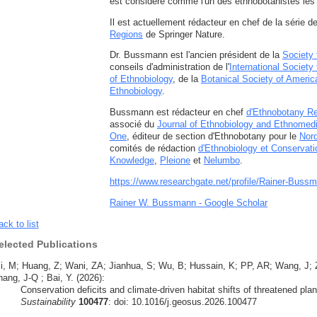
est considéré comme l'un des ethnobotanistes les 
Il est actuellement rédacteur en chef de la série d
Regions
de Springer Nature.
Dr. Bussmann est l'ancien président de la
Society
conseils d'administration de l'
International Societ
of Ethnobiology
, de la
Botanical Society of Americ
Ethnobiology
.
Bussmann est rédacteur en chef
d'Ethnobotany Re
associé du
Journal of Ethnobiology and Ethnomed
One
, éditeur de section d'Ethnobotany pour le
Nord
comités de rédaction
d'Ethnobiology et Conservati
Knowledge
,
Pleione
et
Nelumbo
.
https://www.researchgate.net/profile/Rainer-Buss
Rainer W. Bussmann - Google Scholar
ck to list
elected Publications
li, M; Huang, Z; Wani, ZA; Jianhua, S; Wu, B; Hussain, K; PP, AR; Wang, J
ang, J-Q ; Bai, Y. (2026):
Conservation deficits and climate-driven habitat shifts of threatened pla
Sustainability
100477
: doi: 10.1016/j.geosus.2026.100477