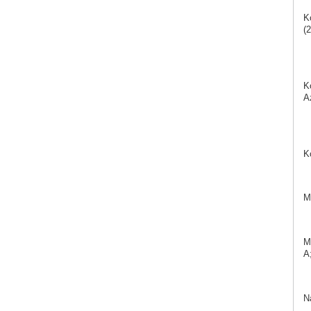
K
(2
K
A
K
M
M
A;
N