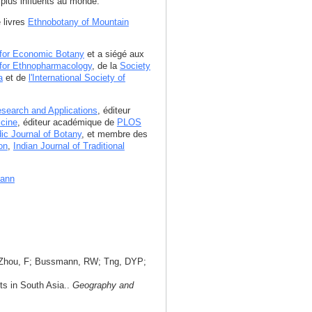
plus influents au monde.
e livres
Ethnobotany of Mountain
 for Economic Botany
et a siégé aux
y for Ethnopharmacology
, de la
Society
a
et de
l'International Society of
search and Applications
, éditeur
icine
, éditeur académique de
PLOS
ic Journal of Botany
, et membre des
on
,
Indian Journal of Traditional
mann
; Zhou, F; Bussmann, RW; Tng, DYP;
nts in South Asia..
Geography and