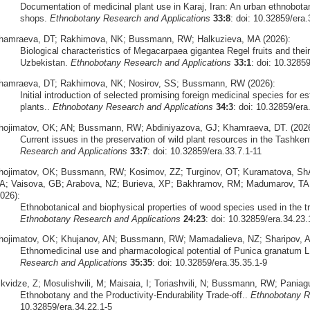
Documentation of medicinal plant use in Karaj, Iran: An urban ethnobota
shops.
Ethnobotany Research and Applications
33:8
: doi: 10.32859/era.
hamraeva, DT; Rakhimova, NK; Bussmann, RW; Halkuzieva, MA (2026):
Biological characteristics of Megacarpaea gigantea Regel fruits and their 
Uzbekistan.
Ethnobotany Research and Applications
33:1
: doi: 10.3285
hamraeva, DT; Rakhimova, NK; Nosirov, SS; Bussmann, RW (2026):
Initial introduction of selected promising foreign medicinal species for est
plants..
Ethnobotany Research and Applications
34:3
: doi: 10.32859/era
hojimatov, OK; AN; Bussmann, RW; Abdiniyazova, GJ; Khamraeva, DT. (2026
Current issues in the preservation of wild plant resources in the Tashke
Research and Applications
33:7
: doi: 10.32859/era.33.7.1-11
hojimatov, OK; Bussmann, RW; Kosimov, ZZ; Turginov, OT; Kuramatova, Sh
A; Vaisova, GB; Arabova, NZ; Burieva, XP; Bakhramov, RM; Madumarov, TA;
026):
Ethnobotanical and biophysical properties of wood species used in the tr
Ethnobotany Research and Applications
24:23
: doi: 10.32859/era.34.23.
hojimatov, OK; Khujanov, AN; Bussmann, RW; Mamadalieva, NZ; Sharipov, A
Ethnomedicinal use and pharmacological potential of Punica granatum L
Research and Applications
35:35
: doi: 10.32859/era.35.35.1-9
ikvidze, Z; Mosulishvili, M; Maisaia, I; Toriashvili, N; Bussmann, RW; Pani
Ethnobotany and the Productivity-Endurability Trade-off..
Ethnobotany R
10.32859/era.34.22.1-5