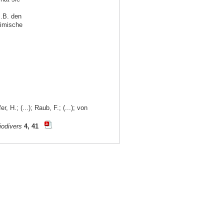
z.B. den
eimische
, H.; (...); Raub, F.; (...); von
iodivers
4, 41