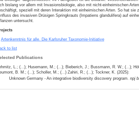
ch bislang vor allem mit Invasionsbiologie, also mit nicht-einheimischen Arten
schäftigt, speziell mit deren Interaktion mit einheimischen Arten. So hat sie 
influss des invasiven Drüsigen Springkrauts (Impatiens glandulifera) auf einh
flanzen untersucht.
rojects
Artenkenntnis für alle. Die Karlsruher Taxonomie-Initiative
ck to list
elected Publications
hmitz, L.; (...); Husemann, M.; (...); Bieberich, J.; Bussmann, R. W.; (...); Höfer
umont, B. M.; (...); Scholler, M.; (...) Zahiri, R.; (...); Tockner, K. (2025):
Unknown Germany - An integrative biodiversity discovery program.
npj b