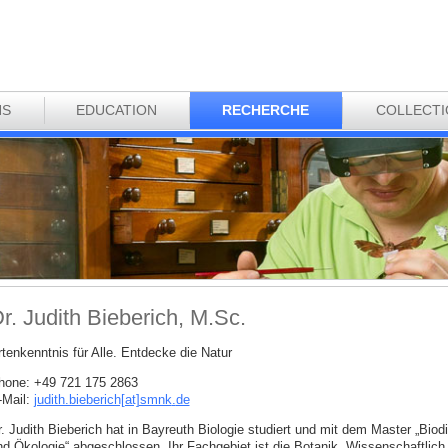
NS
EDUCATION
RECHERCHE
COLLECT
r. Judith Bieberich, M.Sc.
rtenkenntnis für Alle. Entdecke die Natur
hone: +49 721 175 2863
-Mail:
judith.bieberich[at]smnk
.
de
. Judith Bieberich hat in Bayreuth Biologie studiert und mit dem Master „Biodi
nd Ökologie“ abgeschlossen. Ihr Fachgebiet ist die Botanik. Wissenschaftlich 