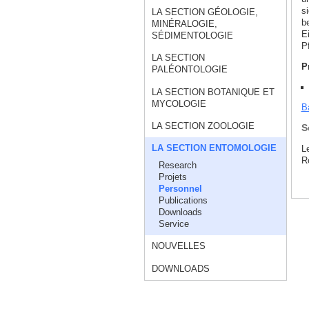
si
LA SECTION GÉOLOGIE,
be
MINÉRALOGIE,
E
SÉDIMENTOLOGIE
P
LA SECTION
P
PALÉONTOLOGIE
LA SECTION BOTANIQUE ET
MYCOLOGIE
Ba
LA SECTION ZOOLOGIE
S
LA SECTION ENTOMOLOGIE
Le
Re
Research
Projets
Personnel
Publications
Downloads
Service
NOUVELLES
DOWNLOADS