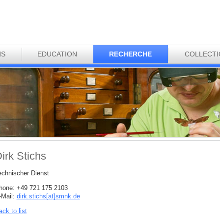
NS
EDUCATION
RECHERCHE
COLLECT
irk Stichs
echnischer Dienst
hone: +49 721 175 2103
-Mail:
dirk.stichs[at]smnk
.
de
ck to list