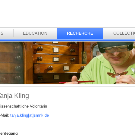
NS
EDUCATION
RECHERCHE
COLLECT
anja Kling
issenschaftliche Volontärin
-Mail:
tanja.kling[at]smnk
.
de
erdegang