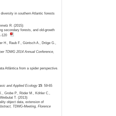
diversity in southern Atlantic forests
hmelz R. (2015):
ing secondary forests, and old-growth
01-120
fer H., Raub F., Güntsch A., Dröge G.,
per TDWG 2014 Annual Conference,
ta Atlântica from a spider perspective.
sic and Applied Ecology
15
: 59-65
K., Grobe P., Röder M., Köhler C.,
Weibulat T. (2013):
ity object data, extension of
bstract, TDWG-Meeting, Florence