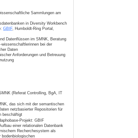
 wissenschaftliche Sammlungen am
datenbanken in Diversity Workbench
e:
GBIF
, Humboldt-Ring Portal,
 und Datenflüssen im SMNK, Beratung
-wissenschaftlerinnen bei der
cher Daten
hnischer Anforderungen und Betreuung
nutzung
SMNK (Referat Controlling, BgA, IT
NK, das sich mit der semantischen
aten netzbasierter Repositorien für
 beschäftigt
aphobase-Projekt: GBIF
ufbau einer relationalen Datenbank
omischem Recherchesystem als
r bodenbiologischen