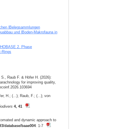
gischen |Belegsammlungen
reuabbau und |Boden-Makrofauna in
APHOBASE 2. Phase
t-Rings
 S., Raub F. & Höfer H. (2026):
arachnology for improving quality,
.ecoinf.2026.103694
, H.; (...); Raub, F.; (...); von
iodivers
4, 41
automated and dynamic approach to
93/database/baae004
: 1-7