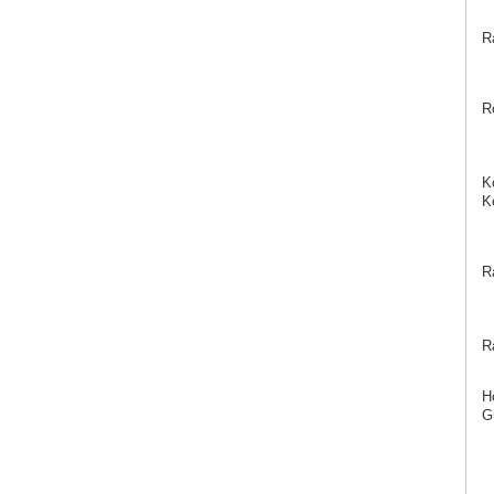
R
R
K
Ke
R
R
Ho
G