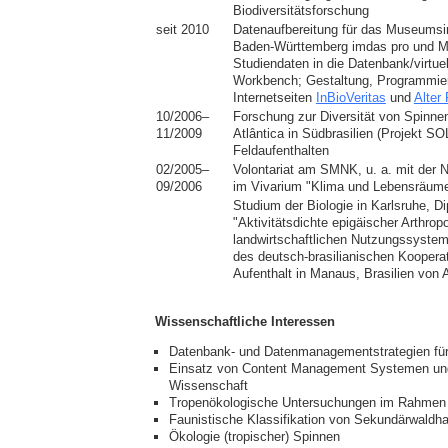
Biodiversitätsforschung
seit 2010
Datenaufbereitung für das Museums
Baden-Württemberg imdas pro und M
Studiendaten in die Datenbank/virtu
Workbench; Gestaltung, Programmier
Internetseiten
InBioVeritas
und
Alter
10/2006–
Forschung zur Diversität von Spinne
11/2009
Atlântica in Südbrasilien (Projekt 
Feldaufenthalten
02/2005–
Volontariat am SMNK, u. a. mit der 
09/2006
im Vivarium "Klima und Lebensräume
Studium der Biologie in Karlsruhe, 
"Aktivitätsdichte epigäischer Arthrop
landwirtschaftlichen Nutzungssyst
des deutsch-brasilianischen Koopera
Aufenthalt in Manaus, Brasilien von 
Wissenschaftliche Interessen
Datenbank- und Datenmanagementstrategien fü
Einsatz von Content Management Systemen und 
Wissenschaft
Tropenökologische Untersuchungen im Rahme
Faunistische Klassifikation von Sekundärwaldha
Ökologie (tropischer) Spinnen