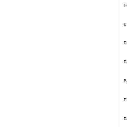
H
B
R
Ra
B
P
R