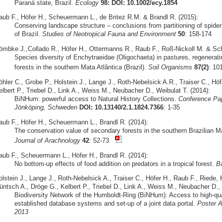
Paraná state, Brazil.
Ecology
98: DOI: 10.1002/ecy.1854
aub F., Höfer H., Scheuermann L., de Britez R.M. & Brandl R. (2015):
Conserving landscape structure – conclusions from partitioning of spider 
of Brazil.
Studies of Neotropical Fauna and Environment
50
: 158-174
ömbke J.,Collado R., Höfer H., Ottermanns R., Raub F., Roß-Nickoll M. & Sc
Species diversity of Enchytraeidae (Oligochaeta) in pastures, regenerat
forests in the southern Mata Atlântica (Brazil).
Soil Organisms
87(2)
: 1
öhler C., Grobe P., Holstein J., Lange J., Roth-Nebelsick A.R., Traiser C., Hö
lbert P., Triebel D., Link A., Weiss M., Neubacher D., Weibulat T. (2014):
BiNHum: powerful access to Natural History Collections.
Conference Pa
Jönköping, Schweden
DOI: 10.13140/2.1.1824.7366
: 1-35
aub F., Höfer H., Scheuermann L., Brandl R. (2014):
The conservation value of secondary forests in the southern Brazilian Ma
Journal of Arachnology
42
: 52-73
aub F., Scheuermann L., Höfer H., Brandl R. (2014):
No bottom-up effects of food addition on predators in a tropical forest.
Ba
lstein J., Lange J., Roth-Nebelsick A., Traiser C., Höfer H., Raub F., Riede, 
üntsch A., Dröge G., Kelbert P., Triebel D., Link A., Weiss M., Neubacher D., 
Biodiversity Network of the Humboldt-Ring (BiNHum): Access to high-qual
established database systems and set-up of a joint data portal.
Poster A
2013