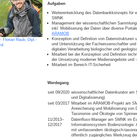
Aufgaben
Weiterentwicklung des Datenbankkonzepts für
SMNK
Management der wissenschaftlichen Sammlungs
inkl. Mobiliserung der Daten über diverse Portal
ARAMOB
Konzeption und Definition von Datenstrukturen
. Florian Raub, Dipl.-
und Unterstützung der Fachwissenschaftler und 
ol.
digitalen Verarbeitung biologischer und geologis
Mitarbeit bei der Konzeption und Definition tec
der Umsetzung moderner Medienangebote und -
Mitarbeit im Bereich IT-Sicherheit
Werdegang
seit 09/2020
wissenschaftlicher Datenkurator am 
und Digitalisierung)
seit 03/2017
Mitarbeit im ARAMOB-Projekt am SM
Anreicherung und Mobilisierung von D
Taxonomie und Ökologie von Spinnen
11/2013–
Datenfluss-Manager am SMNK im Ed
12/2017
Informationssystem Bodenzoologie: A
mit umfassendem ökologisch-taxon
öffentlich zugängliches Werkzeug de