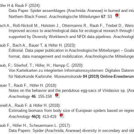
öfer H & Raub F (2024):
Data Paper. Spider assemblages (Arachnida: Araneae) in burned and inta
Northern Black Forest.
Arachnologische Mitteilungen
67
: 53
ach A., Roß-Nickoll M., Holstein J., Ottermanns R., Raub F., Triebel D., Weis
Improved access to arachnological data for ecological research throug
supported by Diversity Workbench and NFDI data pipelines.
Arachnologi
aub F., Bach A., Bauer T. & Höfer H. (2023):
Editorial. Data paper publication in Arachnologische Mitteilungen – Goals,
format, data management and mobilization.
Arachnologische Mitteilunge
ub, F.; Stierhof, T.; Höfer, H.; Hampp C. (2020):
Von Karteikarten zu integrierten Informationssystemen: Digitales Da
für Naturkunde Karlsruhe.
Museumskunde
84 (2019) Online-Erweiteru
auer T., Raub F., Höfer H. (2018):
Notes on the behavior and the pendulous egg-sacs of
Viridasius
sp. (Ara
Arachnology
46
: 155-158
enell A., Raub F. & Höfer H. (2018):
Estimating biomass from body size of European spiders based on regr
Arachnology
46(3)
: 413-419
aub F., Höfer H., Scheuermann L. (2017):
Data Papers: Spider (Arachnida, Araneae) diversity in secondary and old-