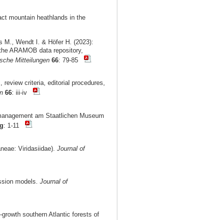
ct mountain heathlands in the
s M., Wendt I. & Höfer H. (2023):
h the ARAMOB data repository,
sche Mitteilungen
66
: 79-85
 review criteria, editorial procedures,
n
66
: iii-iv
tenmanagement am Staatlichen Museum
ng
: 1-11
neae: Viridasiidae).
Journal of
ession models.
Journal of
growth southern Atlantic forests of