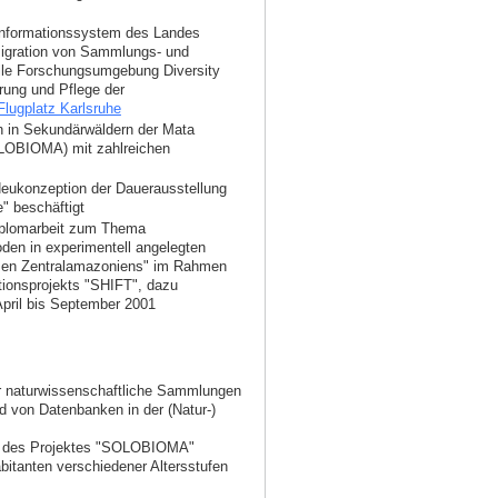
informationssystem des Landes
igration von Sammlungs- und
elle Forschungsumgebung Diversity
ung und Pflege der
 Flugplatz Karlsruhe
n in Sekundärwäldern der Mata
SOLOBIOMA) mit zahlreichen
Neukonzeption der Dauerausstellung
" beschäftigt
Diplomarbeit zum Thema
oden in experimentell angelegten
emen Zentralamazoniens" im Rahmen
tionsprojekts "SHIFT", dazu
April bis September 2001
r naturwissenschaftliche Sammlungen
von Datenbanken in der (Natur-)
n des Projektes "SOLOBIOMA"
bitanten verschiedener Altersstufen