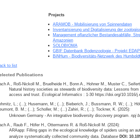
Projects
ARAMOB - Mobilisierung von Spinnendaten
Inventarisierung und Digitalisierung der zoolo
Management pflanzlicher Bestandesabfälle, St
Amazonien
SOLOBIOMA
GBIF Datenbank Bodenzoologie - Projekt ED
BiNHum - Biodiversitäts-Netzwerk des Humbold
ck to list
elected Publications
ach A., Roß-Nickoll M., Bruelheide H., Bonn A., Hohner M., Muster C., Seifert
Natural history societies as stewards of biodiversity data: Lessons from 
access and trust.
Ecological Informatics
: 1-30 https://doi.org/10.1016/j
hmitz, L.; (...); Husemann, M.; (...); Bieberich, J.; Bussmann, R. W.; (...); Höfer
umont, B. M.; (...); Scholler, M.; (...) Zahiri, R.; (...); Tockner, K. (2025):
Unknown Germany - An integrative biodiversity discovery program.
npj b
ach A., Raub F., Höfer H., Ottermanns R. & Roß-Nickoll M. (2024):
ARAapp: Filling gaps in the ecological knowledge of spiders using an 
analyze systematically collected community data.
Database
DOI: 10.10