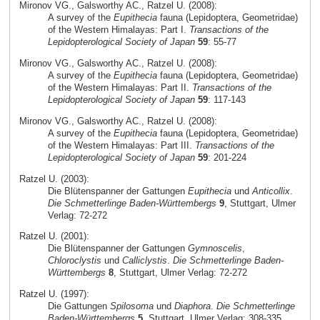
Mironov VG., Galsworthy AC., Ratzel U. (2008):
A survey of the
Eupithecia
fauna (Lepidoptera, Geometridae)
of the Western Himalayas: Part I.
Transactions of the
Lepidopterological Society of Japan
59
: 55-77
Mironov VG., Galsworthy AC., Ratzel U. (2008):
A survey of the
Eupithecia
fauna (Lepidoptera, Geometridae)
of the Western Himalayas: Part II.
Transactions of the
Lepidopterological Society of Japan
59
: 117-143
Mironov VG., Galsworthy AC., Ratzel U. (2008):
A survey of the
Eupithecia
fauna (Lepidoptera, Geometridae)
of the Western Himalayas: Part III.
Transactions of the
Lepidopterological Society of Japan
59
: 201-224
Ratzel U. (2003):
Die Blütenspanner der Gattungen
Eupithecia
und
Anticollix
.
Die Schmetterlinge Baden-Württembergs
9
, Stuttgart, Ulmer
Verlag: 72-272
Ratzel U. (2001):
Die Blütenspanner der Gattungen
Gymnoscelis
,
Chloroclystis
und
Calliclystis
.
Die Schmetterlinge Baden-
Württembergs
8
, Stuttgart, Ulmer Verlag: 72-272
Ratzel U. (1997):
Die Gattungen
Spilosoma
und
Diaphora
.
Die Schmetterlinge
Baden-Württembergs
5
, Stuttgart, Ulmer Verlag: 308-335