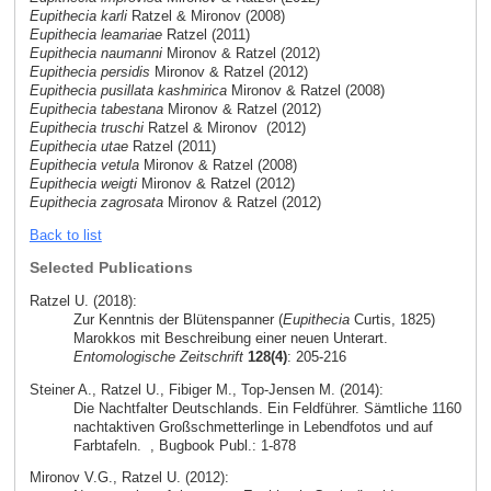
Eupithecia karli
Ratzel & Mironov (2008)
Eupithecia leamariae
Ratzel (2011)
Eupithecia naumanni
Mironov & Ratzel (2012)
Eupithecia persidis
Mironov & Ratzel (2012)
Eupithecia pusillata kashmirica
Mironov & Ratzel (2008)
Eupithecia tabestana
Mironov & Ratzel (2012)
Eupithecia truschi
Ratzel & Mironov (2012)
Eupithecia utae
Ratzel (2011)
Eupithecia vetula
Mironov & Ratzel (2008)
Eupithecia weigti
Mironov & Ratzel (2012)
Eupithecia zagrosata
Mironov & Ratzel (2012)
Back to list
Selected Publications
Ratzel U. (2018):
Zur Kenntnis der Blütenspanner (
Eupithecia
Curtis, 1825)
Marokkos mit Beschreibung einer neuen Unterart.
Entomologische Zeitschrift
128(4)
: 205-216
Steiner A., Ratzel U., Fibiger M., Top-Jensen M. (2014):
Die Nachtfalter Deutschlands. Ein Feldführer. Sämtliche 1160
nachtaktiven Großschmetterlinge in Lebendfotos und auf
Farbtafeln.
, Bugbook Publ.: 1-878
Mironov V.G., Ratzel U. (2012):