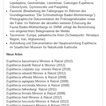
Lepidoptera, Geometridae, Larentiinae, Gattungen Eupithecia,
Chloroclystis, Gymnoscelis und Pasiphila).
Faunistik (Bearbeitung der Faltergruppe im Rahmen des
Grundlagenwerkes "Die Schmetterlinge Baden-Württembergs").
Photographische Dokumentation der Präimaginalstadien sowie
der Falter. Im Rahmen der aktuellen weiteren Erfassung der
Fauna Baden-Württembergs im SMNK erfolgt die Bestimmung
von eingereichtem Belegmaterial der Melder.
Taxonomie: Europa; paläarktische Arten (Schwerpunkt: Himalaya
Region, Iran, Afghanistan).
Aufstellung und Dokumentation der Hauptsammlung Eupithecia
im Staatlichen Museum für Naturkunde Karlsruhe.
Neue Arten
Eupithecia basurmanca
Mironov & Ratzel (2012)
Eupithecia brandti
Ratzel & Mironov (2012)
Eupithecia cooptata ssp. steineri
Ratzel (2018)
Eupithecia eduardi
Mironov & Ratzel (2012)
Eupithecia efferata
Mironov & Ratzel (2008)
Eupithecia egregiata
Mironov & Ratzel (2008)
Eupithecia exicterata
Mironov & Ratzel (2008)
Eupithecia falkenbergi
Ratzel (2011)
Eupithecia firmata
Mironov & Ratzel (2008)
Eupithecia fredi
Mironov & Ratzel (2012)
Eupithecia fuscorufa
Mironov & Ratzel (2012)
Eupithecia improvisa
Mironov & Ratzel (2012)