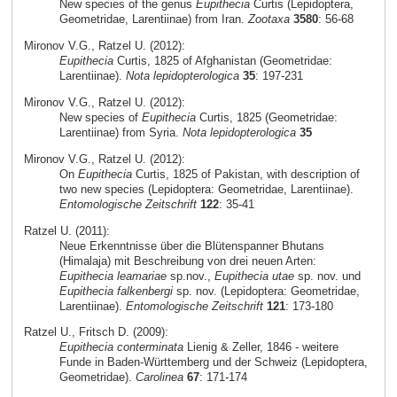
New species of the genus
Eupithecia
Curtis (Lepidoptera,
Geometridae, Larentiinae) from Iran.
Zootaxa
3580
: 56-68
Mironov V.G., Ratzel U. (2012):
Eupithecia
Curtis, 1825 of Afghanistan (Geometridae:
Larentiinae).
Nota lepidopterologica
35
: 197-231
Mironov V.G., Ratzel U. (2012):
New species of
Eupithecia
Curtis, 1825 (Geometridae:
Larentiinae) from Syria.
Nota lepidopterologica
35
Mironov V.G., Ratzel U. (2012):
On
Eupithecia
Curtis, 1825 of Pakistan, with description of
two new species (Lepidoptera: Geometridae, Larentiinae).
Entomologische Zeitschrift
122
: 35-41
Ratzel U. (2011):
Neue Erkenntnisse über die Blütenspanner Bhutans
(Himalaja) mit Beschreibung von drei neuen Arten:
Eupithecia leamariae
sp.nov.,
Eupithecia utae
sp. nov. und
Eupithecia falkenbergi
sp. nov. (Lepidoptera: Geometridae,
Larentiinae).
Entomologische Zeitschrift
121
: 173-180
Ratzel U., Fritsch D. (2009):
Eupithecia conterminata
Lienig & Zeller, 1846 - weitere
Funde in Baden-Württemberg und der Schweiz (Lepidoptera,
Geometridae).
Carolinea
67
: 171-174