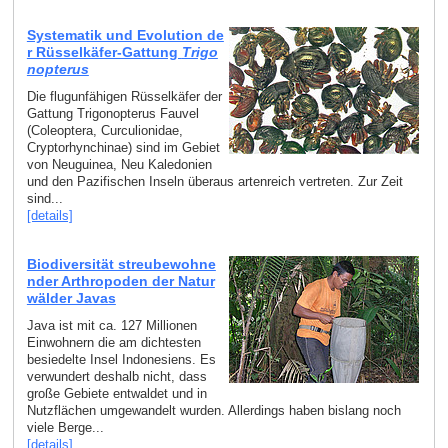
Systematik und Evolution de
r Rüsselkäfer-Gattung
Trigo
nopterus
Die flugunfähigen Rüsselkäfer der
Gattung Trigonopterus Fauvel
(Coleoptera, Curculionidae,
Cryptorhynchinae) sind im Gebiet
von Neuguinea, Neu Kaledonien
und den Pazifischen Inseln überaus artenreich vertreten. Zur Zeit
sind...
[details]
Biodiversität streubewohne
nder Arthropoden der Natur
wälder Javas
Java ist mit ca. 127 Millionen
Einwohnern die am dichtesten
besiedelte Insel Indonesiens. Es
verwundert deshalb nicht, dass
große Gebiete entwaldet und in
Nutzflächen umgewandelt wurden. Allerdings haben bislang noch
viele Berge...
[details]