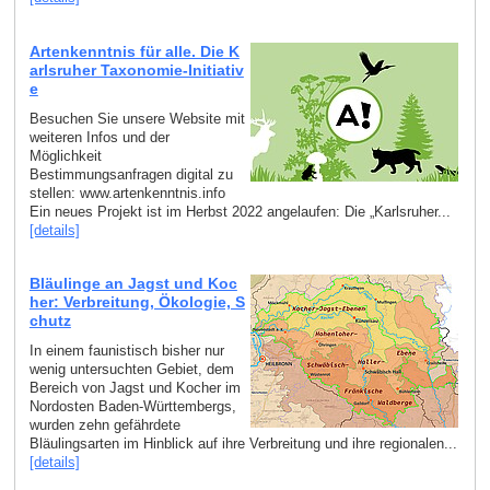
Artenkenntnis für alle. Die K
arlsruher Taxonomie-Initiativ
e
Besuchen Sie unsere Website mit
weiteren Infos und der
Möglichkeit
Bestimmungsanfragen digital zu
stellen: www.artenkenntnis.info
Ein neues Projekt ist im Herbst 2022 angelaufen: Die „Karlsruher...
[details]
Bläulinge an Jagst und Koc
her: Verbreitung, Ökologie, S
chutz
In einem faunistisch bisher nur
wenig untersuchten Gebiet, dem
Bereich von Jagst und Kocher im
Nordosten Baden-Württembergs,
wurden zehn gefährdete
Bläulingsarten im Hinblick auf ihre Verbreitung und ihre regionalen...
[details]