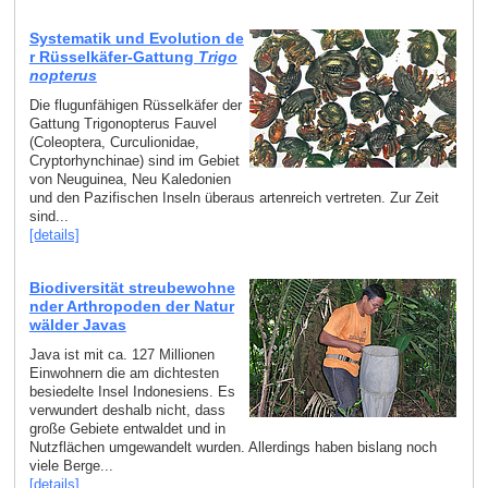
Systematik und Evolution de
r Rüsselkäfer-Gattung
Trigo
nopterus
Die flugunfähigen Rüsselkäfer der
Gattung Trigonopterus Fauvel
(Coleoptera, Curculionidae,
Cryptorhynchinae) sind im Gebiet
von Neuguinea, Neu Kaledonien
und den Pazifischen Inseln überaus artenreich vertreten. Zur Zeit
sind...
[details]
Biodiversität streubewohne
nder Arthropoden der Natur
wälder Javas
Java ist mit ca. 127 Millionen
Einwohnern die am dichtesten
besiedelte Insel Indonesiens. Es
verwundert deshalb nicht, dass
große Gebiete entwaldet und in
Nutzflächen umgewandelt wurden. Allerdings haben bislang noch
viele Berge...
[details]