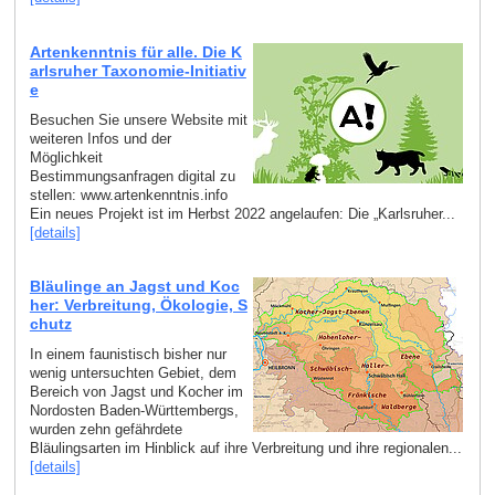
Artenkenntnis für alle. Die K
arlsruher Taxonomie-Initiativ
e
Besuchen Sie unsere Website mit
weiteren Infos und der
Möglichkeit
Bestimmungsanfragen digital zu
stellen: www.artenkenntnis.info
Ein neues Projekt ist im Herbst 2022 angelaufen: Die „Karlsruher...
[details]
Bläulinge an Jagst und Koc
her: Verbreitung, Ökologie, S
chutz
In einem faunistisch bisher nur
wenig untersuchten Gebiet, dem
Bereich von Jagst und Kocher im
Nordosten Baden-Württembergs,
wurden zehn gefährdete
Bläulingsarten im Hinblick auf ihre Verbreitung und ihre regionalen...
[details]