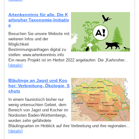
Artenkenntnis für alle. Die K
arlsruher Taxonomie-Initiativ
e
Besuchen Sie unsere Website mit
weiteren Infos und der
Möglichkeit
Bestimmungsanfragen digital zu
stellen: www.artenkenntnis.info
Ein neues Projekt ist im Herbst 2022 angelaufen: Die „Karlsruher...
[details]
Bläulinge an Jagst und Koc
her: Verbreitung, Ökologie, S
chutz
In einem faunistisch bisher nur
wenig untersuchten Gebiet, dem
Bereich von Jagst und Kocher im
Nordosten Baden-Württembergs,
wurden zehn gefährdete
Bläulingsarten im Hinblick auf ihre Verbreitung und ihre regionalen...
[details]