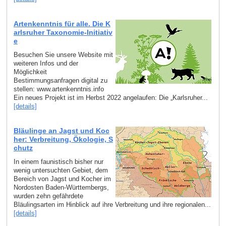
Artenkenntnis für alle. Die K
arlsruher Taxonomie-Initiativ
e
Besuchen Sie unsere Website mit
weiteren Infos und der
Möglichkeit
Bestimmungsanfragen digital zu
stellen: www.artenkenntnis.info
Ein neues Projekt ist im Herbst 2022 angelaufen: Die „Karlsruher...
[details]
Bläulinge an Jagst und Koc
her: Verbreitung, Ökologie, S
chutz
In einem faunistisch bisher nur
wenig untersuchten Gebiet, dem
Bereich von Jagst und Kocher im
Nordosten Baden-Württembergs,
wurden zehn gefährdete
Bläulingsarten im Hinblick auf ihre Verbreitung und ihre regionalen...
[details]