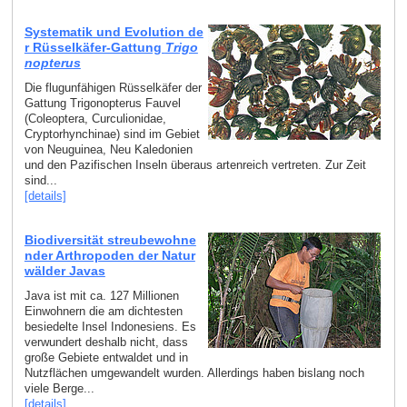
Systematik und Evolution de
r Rüsselkäfer-Gattung
Trigo
nopterus
Die flugunfähigen Rüsselkäfer der
Gattung Trigonopterus Fauvel
(Coleoptera, Curculionidae,
Cryptorhynchinae) sind im Gebiet
von Neuguinea, Neu Kaledonien
und den Pazifischen Inseln überaus artenreich vertreten. Zur Zeit
sind...
[details]
Biodiversität streubewohne
nder Arthropoden der Natur
wälder Javas
Java ist mit ca. 127 Millionen
Einwohnern die am dichtesten
besiedelte Insel Indonesiens. Es
verwundert deshalb nicht, dass
große Gebiete entwaldet und in
Nutzflächen umgewandelt wurden. Allerdings haben bislang noch
viele Berge...
[details]