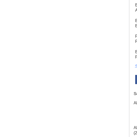
B
A
B
E
P
P
B
P
<
S
A
A
(2