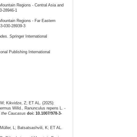
Mountain Regions - Central Asia and
30-28946-1
Mountain Regions - Far Eastern
-3-030-28939-3
s. Springer International
nal Publishing International
M; Kikvidze, Z; ET AL. (2025):
ermus Willd., Ranunculus repens L. -
f the Caucasus
doi: 10.1007/978-3-
ller, L; Batsatsashvili, K; ET AL.