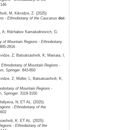
2146
li, M; Kikvidze, Z. (2025):
ns - Ethnobotany of the Caucasus
doi:
, A; Rdzhabov Kamaludinovich, G;
y of Mountain Regions - Ethnobotany
2805-2816
ze, Z; Batsatsashvili, K; Maisaia, I;
.
Ethnobotany of Mountain Regions -
m, Springer: 843-850
ze, Z; Müller, L; Batsatsashvili, K;
nobotany of Mountain Regions -
, Springer: 3119-3150
diyeva, N; ET AL. (2025):
gions - Ethnobotany of the
5602
shvili, K; ET AL. (2025):
egions - Ethnobotany of the