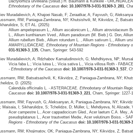
Dactylorhiza urvilleana (Steud.) H. Baumann & Künkele - ORCHIDACE
Ethnobotany of the Caucasus
doi: 10.1007/978-3-031-91369-3_281
, Ch
liev Muradalievich, A; Khajoei Nasab, F; Zeraatkar, A; Fayvush, G; Aleksany
ussmann, RW; Paniagua-Zambrana, NY; Khutsishvili, M; Kikvidze, Z; Batsatsa
ikharulidze, S; ET AL. (2025):
Allium ampeloprasum L., Allium ascalonicum L., Allium atroviolaceum Boi
L., Allium kunthianum Vved., Allium paradoxum (M. Bieb.) G. Don, Alliu
Allium rubellum Bieb., Allium rotundum L. , Allium sativum L., Allium ursin
AMARYLLIDACEAE.
Ethnobotany of Mountain Regions - Ethnobotany 
031-91369-3_135
, Cham, Springer: 543-592
liev Muradalievich, A; Rdzhabov Kamaludinovich, G; Mehdhiyeva, NP; Mursa
Vicia faba L.; Vicia lutea L.; Vicia sativa L., Vicia villosa Roth - FABA
- Ethnobotany of the Caucasus
doi: 10.1007/978-3-031-91369-3_537
, C
ussmann, RW; Batsatsashvili, K; Kikvidze, Z; Paniagua-Zambrana, NY; Khutsish
helidze, D. (2025):
Calendula officinalis L. - ASTERACEAE.
Ethnobotany of Mountain Regio
Caucasus
doi: 10.1007/978-3-031-91369-3_221
, Cham, Springer: 1227-
ussmann, RW; Fayvush, G; Aleksanyan, A; Paniagua-Zambrana, NY; Kikvidze, Z
; Maisaia, I; Sikharulidze, S; Tchelidze, D; Müller, L; Mehdiyeva, N; Alizade,
Acer campestre L., Acer cappadocicum Gled., Acer laetum C.A. Mey., Ac
pseudoplatanus L., Acer trautvetteri Medw., Acer velutinum Boiss. -
Regions - Ethnobotany of the Caucasus
doi: 10.1007/978-3-031-91369-
ussmann, RW; Khojimatov, OK; Paniagua-Zambrana, NY; Kikvidze, Z; Batsatsa