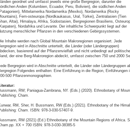
änden geordnet und umfasst jeweils eine große Bergregion, darunter die
ördlichen Anden (Kolumbien, Ecuador, Peru, Bolivien), die südlichen Anden
Patagonien), Mittelamerika Nordamerika (Mexiko), Nordamerika (Rocky
ountains), Fern-osteuropa (Nordkaukasus, Ural, Türkei), Zentralasien (Tien
han, Altai), Himalaya, Afrika, Südostasien, Bergregionen Brasiliens, Osteuro
Karpaten), Nordafrika und Levante. Der inhaltliche Schwerpunkt liegt auf der
utzung menschlicher Pflanzen in den verschiedenen Gebirgssystemen.
ie Inhalte werden nach Global Mountain Makroregionen organisiert. Jede
ergregion wird in Abschnitte unterteilt, die Länder (oder Ländergruppen)
bdecken, basierend auf der Pflanzenvielfalt und nicht unbedingt auf politisc
and, der eine Berg-Makroregion abdeckt, umfasst zwischen 750 und 2000 Se
ede Bergregion wird in Abschnitte unterteilt, die Länder oder Ländergruppen 
ergregion Folgendes enthalten: Eine Einführung in die Region, Einführungen 
00-500 Pflanzenmonographien.
iteratur:
ussmann, RW; Paniagua-Zambrana, NY. (Eds.) (2020). Ethnobotany of Mountai
ublishing: Cham.
unwar, RM, Sher, H. Bussmann, RW (Eds.) (2021). Ethnobotany of the Himala
ublishing: Cham. ISBN: 978-3-030-57407-9.
ussmann, RW (2021) (Ed.) Ethnobotany of the Mountain Regions of Africa. Spr
ham.pp. XX + 700 ISBN: 978-3-030-38385-5