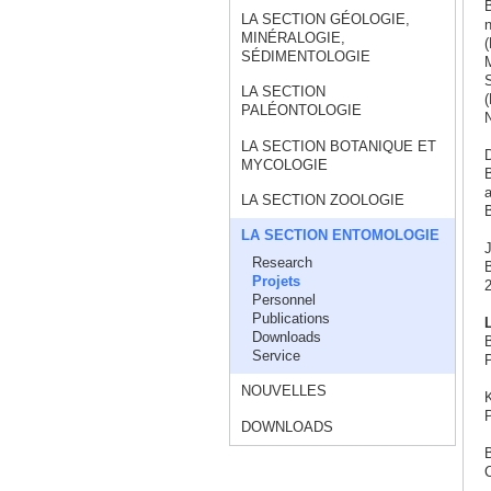
B
LA SECTION GÉOLOGIE,
n
MINÉRALOGIE,
(
SÉDIMENTOLOGIE
M
S
LA SECTION
(
PALÉONTOLOGIE
N
LA SECTION BOTANIQUE ET
D
MYCOLOGIE
B
a
LA SECTION ZOOLOGIE
B
LA SECTION ENTOMOLOGIE
J
Research
B
Projets
2
Personnel
Publications
L
Downloads
B
Service
P
NOUVELLES
K
P
DOWNLOADS
B
C