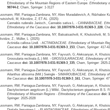
Ethnobotany of the Mountain Regions of Eastern Europe.
Ethnobotany o
98744-2
, Cham, Springer: 1-3127
ussmann, RW; Paniagua-Zambrana, NY; Aliev Muradalievich, A; Rdzhabov Ka
utsishvili, M; Kikvidze, Z; ET AL. (2025):
Cannabis ruderalis Janisch., Cannabis sativa L. - CANNABACEAE.
Eth
Ethnobotany of the Caucasus
doi: 10.1007/978-3-031-91369-3_228
, Ch
ussmann, RW; Paniagua-Zambrana, NY; Batsatsashvili, K; Khutsishvili, M; Sik
kvidze, Z.; Müller, L. (2025):
Actinidia callosa Lindl. - ACTINIDIACEAE.
Ethnobotany of Mountain Reg
Caucasus
doi: 10.1007/978-3-031-91369-3_153
, Cham, Springer: 417-4
ussmann, RW; Paniagua-Zambrana, NY; Fayvush, G; Aleksanyan, A; Khutsishvi
Grossularia reclinata (L.) Mill. - GROSSULARIACEAE.
Ethnobotany of M
Caucasus
doi: 10.1007/978-3-031-91369-3_335
, Cham, Springer: 2825-
ussmann, RW; Paniagua-Zambrana, NY; Fayvush, G; Aleksanyan, A; Khutsishvil
Ailanthus altissima (Mill.) Swingle - SIMAROUBACEAE.
Ethnobotany of
the Caucasus
doi: 10.1007/978-3-031-91369-3_161
, Cham, Springer: 47
ussmann, RW; Paniagua-Zambrana, NY; Fayvush, G; Aleksanyan, A; Khutsishvi
Dactyloctenium aegyticum (L.) Willd., Dactyloctenium giganteum B.S.
Ethnobotany of Mountain Regions - Ethnobotany of the Caucasus
doi: 
Springer: 2025-2028
ussmann, RW; Paniagua-Zambrana, NY; Fayvush, G; Aleksanyan, A; Khutsishvi
Digitalis ferruginea L. - PLANTAGINACEAE.
Ethnobotany of Mountain Re