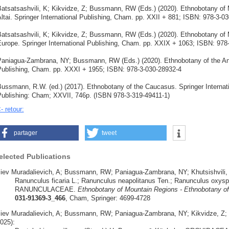
atsatsashvili, K; Kikvidze, Z; Bussmann, RW (Eds.) (2020). Ethnobotany of 
ltai. Springer International Publishing, Cham. pp. XXII + 881; ISBN: 978-3-0
atsatsashvili, K; Kikvidze, Z; Bussmann, RW (Eds.) (2020). Ethnobotany of 
urope. Springer International Publishing, Cham. pp. XXIX + 1063; ISBN: 978
aniagua-Zambrana, NY; Bussmann, RW (Eds.) (2020). Ethnobotany of the Ande
ublishing, Cham. pp. XXXI + 1955; ISBN: 978-3-030-28932-4
ussmann, R.W. (ed.) (2017). Ethnobotany of the Caucasus. Springer Internatio
ublishing: Cham; XXVII, 746p. (ISBN 978-3-319-49411-1)
- retour:
partager
tweet
elected Publications
liev Muradalievich, A; Bussmann, RW; Paniagua-Zambrana, NY; Khutsishvili, 
Ranunculus ficaria L.; Ranunculus neapolitanus Ten.; Ranunculus oxysp
RANUNCULACEAE.
Ethnobotany of Mountain Regions - Ethnobotany o
031-91369-3_466
, Cham, Springer: 4699-4728
liev Muradalievich, A; Bussmann, RW; Paniagua-Zambrana, NY; Kikvidze, Z; Mü
025):