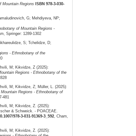
f Mountain Regions
ISBN 978-3-030-
maludinovich, G; Mehdiyeva, NP;
nobotany of Mountain Regions -
am, Springer: 1289-1302
hareulidze, S; Tchelidze, D;
ions - Ethnobotany of the
20
li, M; Kikvidze, Z (2025):
ountain Regions - Ethnobotany of the
2828
i, M; Kikvidze, Z; Müller, L. (2025):
 Mountain Regions - Ethnobotany of
7-481
li, M; Kikvidze, Z. (2025):
 Fischer & Schweick. - POACEAE.
10.1007/978-3-031-91369-3_592
, Cham,
li, M; Kikvidze, Z. (2025):
gions - Ethnobotany of the