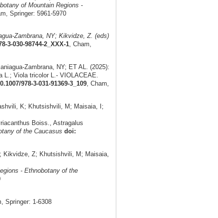
botany of Mountain Regions -
am, Springer: 5961-5970
gua-Zambrana, NY; Kikvidze, Z. (eds)
978-3-030-98744-2_XXX-1
, Cham,
Paniagua-Zambrana, NY; ET AL. (2025):
ta L.; Viola tricolor L.- VIOLACEAE.
10.1007/978-3-031-91369-3_109
, Cham,
ili, K; Khutsishvili, M; Maisaia, I;
riacanthus Boiss., Astragalus
otany of the Caucasus
doi:
Kikvidze, Z; Khutsishvili, M; Maisaia,
egions - Ethnobotany of the
0
 Springer: 1-6308