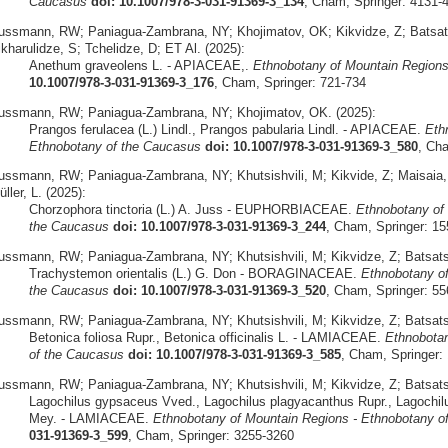
Caucasus
doi: 10.1007/978-3-031-91369-3_134
, Cham, Springer: 4131-
ussmann, RW; Paniagua-Zambrana, NY; Khojimatov, OK; Kikvidze, Z; Batsatsash
kharulidze, S; Tchelidze, D; ET Al. (2025):
Anethum graveolens L. - APIACEAE,.
Ethnobotany of Mountain Regions
10.1007/978-3-031-91369-3_176
, Cham, Springer: 721-734
ussmann, RW; Paniagua-Zambrana, NY; Khojimatov, OK. (2025):
Prangos ferulacea (L.) Lindl., Prangos pabularia Lindl. - APIACEAE.
Eth
Ethnobotany of the Caucasus
doi: 10.1007/978-3-031-91369-3_580
, Ch
ussmann, RW; Paniagua-Zambrana, NY; Khutsishvili, M; Kikvide, Z; Maisaia, I
ller, L. (2025):
Chorzophora tinctoria (L.) A. Juss - EUPHORBIACEAE.
Ethnobotany of 
the Caucasus
doi: 10.1007/978-3-031-91369-3_244
, Cham, Springer: 1
ussmann, RW; Paniagua-Zambrana, NY; Khutsishvili, M; Kikvidze, Z; Batsatsa
Trachystemon orientalis (L.) G. Don - BORAGINACEAE.
Ethnobotany of
the Caucasus
doi: 10.1007/978-3-031-91369-3_520
, Cham, Springer: 5
ussmann, RW; Paniagua-Zambrana, NY; Khutsishvili, M; Kikvidze, Z; Batsatsa
Betonica foliosa Rupr., Betonica officinalis L. - LAMIACEAE.
Ethnobotan
of the Caucasus
doi: 10.1007/978-3-031-91369-3_585
, Cham, Springer:
ussmann, RW; Paniagua-Zambrana, NY; Khutsishvili, M; Kikvidze, Z; Batsatsa
Lagochilus gypsaceus Vved., Lagochilus plagyacanthus Rupr., Lagochil
Mey. - LAMIACEAE.
Ethnobotany of Mountain Regions - Ethnobotany o
031-91369-3_599
, Cham, Springer: 3255-3260