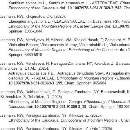
Xanthium spinosum L., Xanthium strumarium L. - ASTERACEAE.
Ethno
Ethnobotany of the Caucasus
doi: 10.1007/978-3-031-91369-3_542
, Ch
ussmann, RW; Khojimatov, OK. (2025):
Elaeagnus angustifolia L. - ELAEAGNACEAE.
in: Bussmann, RW; Pania
Ethnobotany of the Mountain Regions of Eastern Europe
doi: 10.1007/
Springer: 1035-1044
ussmann, RW; Mehdiyeva, N; Alizade, VM; Khajoei Nasab, F; Zeraatkar, A; 
Viola alba Besser; Viola arvensis Murray; Viola mirabilis L.; Viola odora
Ethnobotany of Mountain Regions - Ethnobotany of the Caucasus
doi: 
Springer: 5889-5918
ussmann, RW; Mehdiyeva, N; Paniagua-Zambrana, NY; Kikvidze, Z; Batsatsashv
ikharulidze, S; ET AL. (2025):
Astragalus caucasisus Pall., Astragalus denudatus Stev., Astragalus my
oleifolius DC. - FABACEAE.
Ethnobotany of Mountain Regions - Ethnob
10.1007/978-3-031-91369-3_195
, Cham, Springer: 965-984
ussmann, RW; Nakhutsrishvili, G; Paniagua-Zambrana, NY; Batsatsashvili, K; 
 Sikharulidze, S; Tchelidze, D. (2025):
Ethnobotany of Mountain Regions - Georgia.
Ethnobotany of Mountain R
Caucasus
doi: 10.1007/978-3-031-91369-3_19
, Cham, Springer: 193-25
ussmann, RW; Paniagua Zambrana, NY; Kikvidze, Z. (2025):
Ethnobotany of the Caucasus.
Ethnobotany of Mountain Regions
, Cham,
ussmann, RW; Paniagua Zambrana, NY; Kikvidze, Z. (Eds.) (2025):