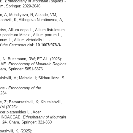
AE.
Ethnobotany of Mountain Regions -
am, Springer: 2029-2046
an, A; Mehdiyeva, N; Alizade, VM;
shvili, K; Alibegova Nuratinovna, A;
ss, Allium cepa L., Allium fistulosum
m ponticum Miscz., Allium porrum L.,
um L., Allium victorialis L.. -
of the Caucasus
doi: 10.1007/978-3-
l, N; Bussmann, RW; ET AL. (2025):
CEAE.
Ethnobotany of Mountain Regions
ham, Springer: 5851-5876
vili, M; Maisaia, I; Sikharulidze, S;
ns - Ethnobotany of the
1234
; Batsatsashvili, K; Khutsishvili,
 VM (2025):
er platanoides L., Acer
 SAPINDACEAE.
Ethnobotany of Mountain
3_24
, Cham, Springer: 321-350
shvili, K. (2025):