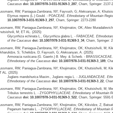
Caucasus
doi: 10.1007/978-3-031-91369-3_287
, Cham, Springer: 2137-
ussmann, RW; Paniagua-Zambrana, NY; Fayvush, G; Aleksanyan, A; Khutsishvi
Elymus repens (L.) Gould. - POACEAE.
Ethnobotany of Mountain Regio
10.1007/978-3-031-91369-3_297
, Cham, Springer: 2273-2280
ussmann, RW; Paniagua-Zambrana, NY; Khojimatov, OK; Aliev Muradalievich
utsishvili, M; ET AL. (2025):
Glycyrrhiza echinata L., Glycyrrhiza glabra L. - FABACEAE.
Ethnobotan
of the Caucasus
doi: 10.1007/978-3-031-91369-3_34
, Cham, Springer: 
ussmann, RW; Paniagua-Zambrana, NY; Khojimatov, OK; Khutsishvili, M; Kikvid
ikharulidze, S; Tchelidze, D; Fayvush, G; Aleksanyan, A. (2025):
Armoracia rusticana (G. Gaertn.) B. Mey. & Scherb. - BRASSICACEAE
Ethnobotany of the Caucasus
doi: 10.1007/978-3-031-91369-3_189
, Cha
ussmann, RW; Paniagua-Zambrana, NY; Khojimatov, OK; Khutsishvili, M; Kikvid
T AL. (2025):
Juglans mandshurica Maxim., Juglans regia L. - JUGLANDACEAE.
Eth
Ethnobotany of the Caucasus
doi: 10.1007/978-3-031-91369-3_22
, Cham
ussmann, RW; Paniagua-Zambrana, NY; Khojimatov, OK; Khutsishvili, M; Meh
Tribulus terrestris L. - ZYGOPHYLLACEAE.
Ethnobotany of Mountain Re
Caucasus
doi: 10.1007/978-3-031-91369-3_522
, Cham, Springer: 5591-
ussmann, RW; Paniagua-Zambrana, NY; Khojimatov, OK; Kikvidze, Z; Batsatsa
Peganum harmala L. - ZYGOPHYLLACEAE.
Ethnobotany of Mountain R