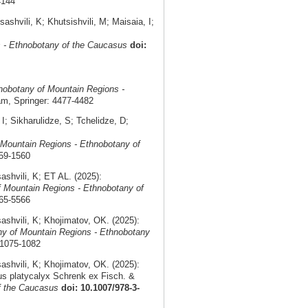
4144
vili, K; Khutsishvili, M; Maisaia, I;
 - Ethnobotany of the Caucasus
doi:
nobotany of Mountain Regions -
am, Springer: 4477-4482
; Sikharulidze, S; Tchelidze, D;
Mountain Regions - Ethnobotany of
559-1560
shvili, K; ET AL. (2025):
 Mountain Regions - Ethnobotany of
565-5566
shvili, K; Khojimatov, OK. (2025):
y of Mountain Regions - Ethnobotany
 1075-1082
shvili, K; Khojimatov, OK. (2025):
us platycalyx Schrenk ex Fisch. &
f the Caucasus
doi: 10.1007/978-3-