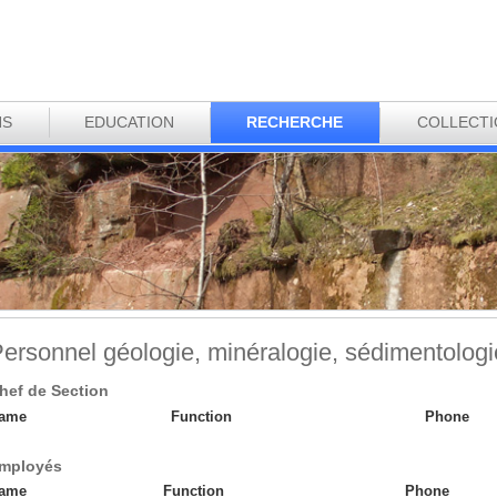
NS
EDUCATION
RECHERCHE
COLLECT
ersonnel géologie, minéralogie, sédimentologi
hef de Section
ame
Function
Phone
mployés
ame
Function
Phone