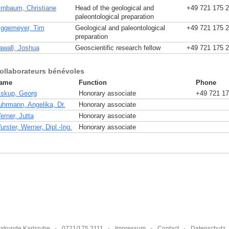
irnbaum, Christiane
Head of the geological and
+49 721 175 
paleontological preparation
iggemeyer, Tim
Geological and paleontological
+49 721 175 
preparation
awall, Joshua
Geoscientific research fellow
+49 721 175 
ollaborateurs bénévoles
ame
Function
Phone
iskup, Georg
Honorary associate
+49 721 17
uhrmann, Angelika, Dr.
Honorary associate
erner, Jutta
Honorary associate
rster, Werner, Dipl.-Ing.
Honorary associate
urkunde Karlsruhe
0721/175 2111
Impressum
Contact
Datenschutz