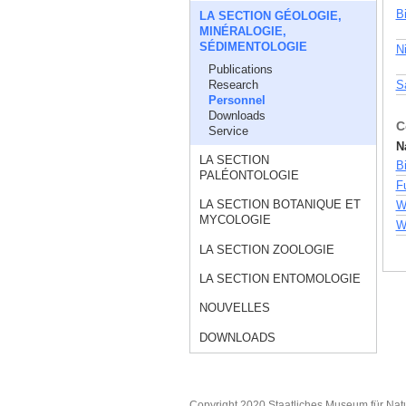
B
LA SECTION GÉOLOGIE,
MINÉRALOGIE,
SÉDIMENTOLOGIE
N
Publications
Research
S
Personnel
Downloads
C
Service
N
LA SECTION
B
PALÉONTOLOGIE
F
LA SECTION BOTANIQUE ET
W
MYCOLOGIE
Wu
LA SECTION ZOOLOGIE
LA SECTION ENTOMOLOGIE
NOUVELLES
DOWNLOADS
Copyright 2020 Staatliches Museum für Nat