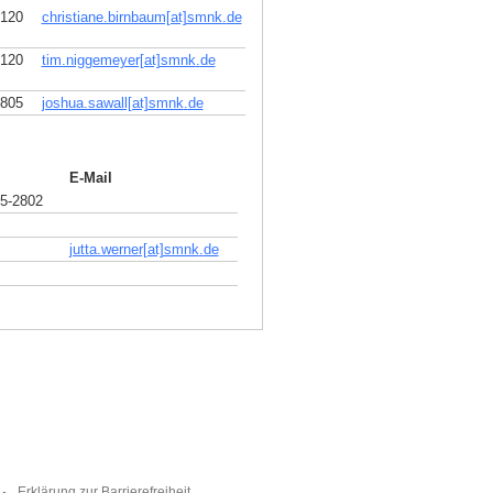
2120
christiane.birnbaum[at]smnk
.
de
2120
tim.niggemeyer[at]smnk
.
de
2805
joshua.sawall[at]smnk
.
de
E-Mail
5-2802
jutta.werner[at]smnk
.
de
Erklärung zur Barrierefreiheit