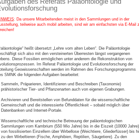
ufgaben des Referats Paläontologie und
volutionsforschung
INWEIS
: Da unsere Mitarbeitenden meist in den Sammlungen und in der
usstellung, teilweise auch mobil arbeiten, sind wir am einfachsten via E-Mail 
reichen!
Paläontologie“ heißt übersetzt „Lehre vom alten Leben“. Die Paläontologie
eschäftigt sich also mit den versteinerten Überresten längst vergangenen
ebens. Diese Fossilien ermöglichen unter anderem die Rekonstruktion von
volutionsprozessen. Im Referat Paläontologie und Evolutionsforschung der
bteilung Geowissenschaften werden im Rahmen des Forschungsprogramms
es SMNK die folgenden Aufgaben bearbeitet:
Sammeln, Präparieren, Identifizieren und Beschreiben (Taxonomie)
prähistorischer Tier- und Pflanzenarten auch von eigenen Grabungen.
Archivieren und Bereitstellen von Befunddaten für die wissenschaftliche
Gemeinschaft und die interessierte Öffentlichkeit – sobald möglich über
Datenbanken und Internet-Portale.
Wissenschaftliche und technische Betreuung der paläontologischen
Sammlungen vom Kambrium (550 Mio Jahre) bis in die Eiszeit (10000 Jahre)
von fossilisierten Einzellern über Wirbellose (Weichtiere, Gliederfüsser) bis h
zu den Wirbeltieren (Fische, Amphibien, Reptilien, Säugetiere). Zu den