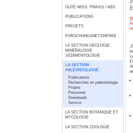
A
E
GUTE WISS. PRAXIS / ABS
PUBLICATIONS
H
A
PROJETS
er
FORSCHUNGSNETZWERKE
LA SECTION GÉOLOGIE,
„
MINÉRALOGIE,
b
SÉDIMENTOLOGIE
L
E
LA SECTION
A
PALÉONTOLOGIE
d
Publications
Recherches en paléontologie
Projets
Personnel
Downloads
Service
LA SECTION BOTANIQUE ET
MYCOLOGIE
LA SECTION ZOOLOGIE