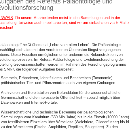
ufgaben des Referats Paläontologie und
volutionsforschung
INWEIS
: Da unsere Mitarbeitenden meist in den Sammlungen und in der
usstellung, teilweise auch mobil arbeiten, sind wir am einfachsten via E-Mail 
reichen!
Paläontologie“ heißt übersetzt „Lehre vom alten Leben“. Die Paläontologie
eschäftigt sich also mit den versteinerten Überresten längst vergangenen
ebens. Diese Fossilien ermöglichen unter anderem die Rekonstruktion von
volutionsprozessen. Im Referat Paläontologie und Evolutionsforschung der
bteilung Geowissenschaften werden im Rahmen des Forschungsprogramms
es SMNK die folgenden Aufgaben bearbeitet:
Sammeln, Präparieren, Identifizieren und Beschreiben (Taxonomie)
prähistorischer Tier- und Pflanzenarten auch von eigenen Grabungen.
Archivieren und Bereitstellen von Befunddaten für die wissenschaftliche
Gemeinschaft und die interessierte Öffentlichkeit – sobald möglich über
Datenbanken und Internet-Portale.
Wissenschaftliche und technische Betreuung der paläontologischen
Sammlungen vom Kambrium (550 Mio Jahre) bis in die Eiszeit (10000 Jahre)
von fossilisierten Einzellern über Wirbellose (Weichtiere, Gliederfüsser) bis h
zu den Wirbeltieren (Fische, Amphibien, Reptilien, Säugetiere). Zu den