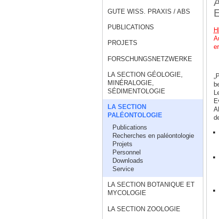
A
E
GUTE WISS. PRAXIS / ABS
PUBLICATIONS
H
A
PROJETS
er
FORSCHUNGSNETZWERKE
LA SECTION GÉOLOGIE,
„
MINÉRALOGIE,
b
SÉDIMENTOLOGIE
L
E
LA SECTION
A
PALÉONTOLOGIE
d
Publications
Recherches en paléontologie
Projets
Personnel
Downloads
Service
LA SECTION BOTANIQUE ET
MYCOLOGIE
LA SECTION ZOOLOGIE