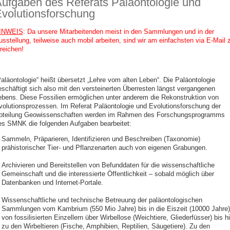
ufgaben des Referats Paläontologie und
volutionsforschung
INWEIS
: Da unsere Mitarbeitenden meist in den Sammlungen und in der
usstellung, teilweise auch mobil arbeiten, sind wir am einfachsten via E-Mail 
reichen!
Paläontologie“ heißt übersetzt „Lehre vom alten Leben“. Die Paläontologie
eschäftigt sich also mit den versteinerten Überresten längst vergangenen
ebens. Diese Fossilien ermöglichen unter anderem die Rekonstruktion von
volutionsprozessen. Im Referat Paläontologie und Evolutionsforschung der
bteilung Geowissenschaften werden im Rahmen des Forschungsprogramms
es SMNK die folgenden Aufgaben bearbeitet:
Sammeln, Präparieren, Identifizieren und Beschreiben (Taxonomie)
prähistorischer Tier- und Pflanzenarten auch von eigenen Grabungen.
Archivieren und Bereitstellen von Befunddaten für die wissenschaftliche
Gemeinschaft und die interessierte Öffentlichkeit – sobald möglich über
Datenbanken und Internet-Portale.
Wissenschaftliche und technische Betreuung der paläontologischen
Sammlungen vom Kambrium (550 Mio Jahre) bis in die Eiszeit (10000 Jahre)
von fossilisierten Einzellern über Wirbellose (Weichtiere, Gliederfüsser) bis h
zu den Wirbeltieren (Fische, Amphibien, Reptilien, Säugetiere). Zu den