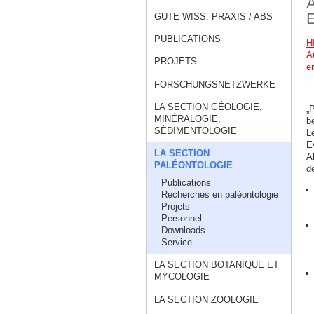
A
E
GUTE WISS. PRAXIS / ABS
PUBLICATIONS
H
A
PROJETS
er
FORSCHUNGSNETZWERKE
LA SECTION GÉOLOGIE,
„
MINÉRALOGIE,
b
SÉDIMENTOLOGIE
L
E
LA SECTION
A
PALÉONTOLOGIE
d
Publications
Recherches en paléontologie
Projets
Personnel
Downloads
Service
LA SECTION BOTANIQUE ET
MYCOLOGIE
LA SECTION ZOOLOGIE