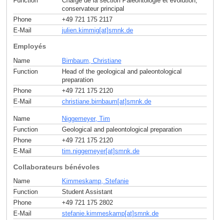
Function
Chargé de la section Paléontologie et évolution;
conservateur principal
Phone
+49 721 175 2117
E-Mail
julien.kimmig[at]smnk
.
de
Employés
Name
Birnbaum, Christiane
Function
Head of the geological and paleontological
preparation
Phone
+49 721 175 2120
E-Mail
christiane.birnbaum[at]smnk
.
de
Name
Niggemeyer, Tim
Function
Geological and paleontological preparation
Phone
+49 721 175 2120
E-Mail
tim.niggemeyer[at]smnk
.
de
Collaborateurs bénévoles
Name
Kimmeskamp, Stefanie
Function
Student Assistant
Phone
+49 721 175 2802
E-Mail
stefanie.kimmeskamp[at]smnk
.
de