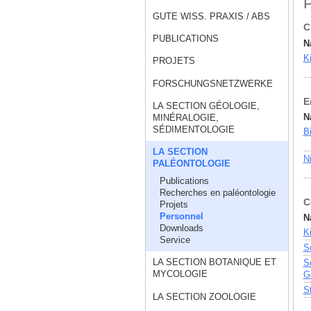
P
GUTE WISS. PRAXIS / ABS
C
PUBLICATIONS
N
K
PROJETS
FORSCHUNGSNETZWERKE
E
LA SECTION GÉOLOGIE,
N
MINÉRALOGIE,
SÉDIMENTOLOGIE
B
LA SECTION
N
PALÉONTOLOGIE
Publications
Recherches en paléontologie
C
Projets
Personnel
N
Downloads
K
Service
S
LA SECTION BOTANIQUE ET
Sc
MYCOLOGIE
G
S
LA SECTION ZOOLOGIE