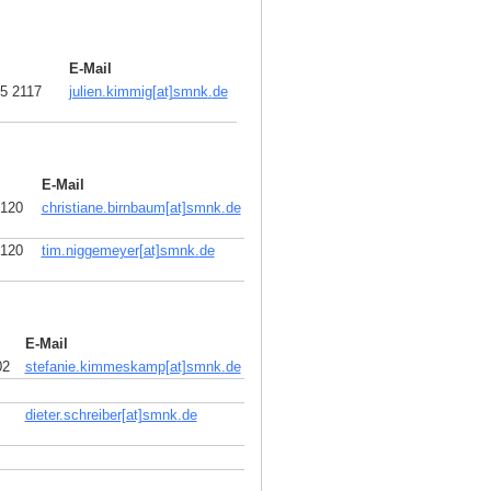
E-Mail
5 2117
julien.kimmig[at]smnk
.
de
E-Mail
2120
christiane.birnbaum[at]smnk
.
de
2120
tim.niggemeyer[at]smnk
.
de
E-Mail
02
stefanie.kimmeskamp[at]smnk
.
de
dieter.schreiber[at]smnk
.
de