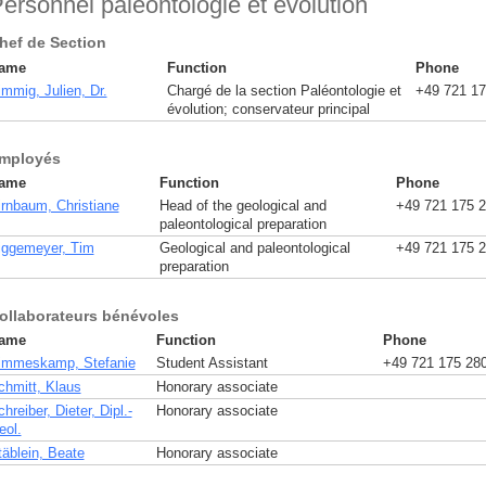
ersonnel paléontologie et évolution
hef de Section
ame
Function
Phone
immig, Julien, Dr.
Chargé de la section Paléontologie et
+49 721 17
évolution; conservateur principal
mployés
ame
Function
Phone
irnbaum, Christiane
Head of the geological and
+49 721 175 
paleontological preparation
iggemeyer, Tim
Geological and paleontological
+49 721 175 
preparation
ollaborateurs bénévoles
ame
Function
Phone
immeskamp, Stefanie
Student Assistant
+49 721 175 28
chmitt, Klaus
Honorary associate
hreiber, Dieter, Dipl.-
Honorary associate
eol.
täblein, Beate
Honorary associate