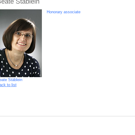
eate Stäblein
Honorary associate
eate Stäblein
ck to list