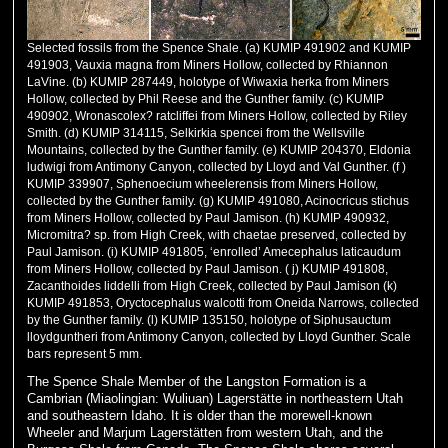
Selected fossils from the Spence Shale. (a) KUMIP 491902 and KUMIP
491903, Vauxia magna from Miners Hollow, collected by Rhiannon
LaVine. (b) KUMIP 287449, holotype of Wiwaxia herka from Miners
Hollow, collected by Phil Reese and the Gunther family. (c) KUMIP
490902, Wronascolex? ratcliffei from Miners Hollow, collected by Riley
Smith. (d) KUMIP 314115, Selkirkia spencei from the Wellsville
Mountains, collected by the Gunther family. (e) KUMIP 204370, Eldonia
ludwigi from Antimony Canyon, collected by Lloyd and Val Gunther. (f )
KUMIP 339907, Sphenoecium wheelerensis from Miners Hollow,
collected by the Gunther family. (g) KUMIP 491080, Acinocricus stichus
from Miners Hollow, collected by Paul Jamison. (h) KUMIP 490932,
Micromitra? sp. from High Creek, with chaetae preserved, collected by
Paul Jamison. (i) KUMIP 491805, ‘enrolled’ Amecephalus laticaudum
from Miners Hollow, collected by Paul Jamison. ( j) KUMIP 491808,
Zacanthoides liddelli from High Creek, collected by Paul Jamison (k)
KUMIP 491853, Oryctocephalus walcotti from Oneida Narrows, collected
by the Gunther family. (l) KUMIP 135150, holotype of Siphusauctum
lloydguntheri from Antimony Canyon, collected by Lloyd Gunther. Scale
bars represent 5 mm.
The Spence Shale Member of the Langston Formation is a
Cambrian (Miaolingian: Wuliuan) Lagerstätte in northeastern Utah
and southeastern Idaho. It is older than the morewell-known
Wheeler and Marjum Lagerstätten from western Utah, and the