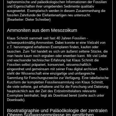
taphonomische und paläoökologischen Informationen der Fossilien
und Eigenschaften ihrer umgebenden Sedimente qualitativ
ausgewertet. Exemplarisch werden in diesem Zusammenhang die
fossilen Zahnfunde der Elefantenartigen neu untersucht.
(Bearbeiter: Dieter Schreiber)
Ammoniten aus dem Mesozoikum
Klaus Schmitt sammelt seit fast 40 Jahren Fossilien -
schwerpunktmäßig Ammoniten. Dabei konnte er eine Vielzahl von
z.T. hervorragend erhaltenen Exemplaren finden, kaufen oder
tauschen. Zum Teil handelt es sich um äußerst seltene Stücke, die
man heute kaum noch ergraben oder erwerben kann. Mit viel Liebe
und wachsender technischer Erfahrung hat Klaus Schmitt die
Fossilien selbst präpariert, konserviert, wissenschaftlich
eingeordnet und gemeinsam mit seiner Frau digital archiviert. Damit
steht der Wissenschaft eine einzigartige und umfangreiche
Sammlung für Forschungszwecke zur Verfügung. Eine tabellarische
Kurzform der kompletten Fossiliensammlung von Klaus Schmitt,
die viele seltene, gut erhaltene und für die Forschung und Datierung
hauptsächlich aus der Zeit des Erdzeitmittelalters relevante
Exemplare beinhaltet, liegt als Download bereit (siehe auch unter
Downloads).
Biostratigraphie und Paläoökologie der zentralen
Oberen Süßwassermolasse im westlichen