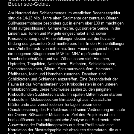
Bodensee-Gebiet
Am Nordrand des Schienerberges im westlichen Bodenseegebiet
sind die 14-13 Mio. Jahre alten Sedimente der zentralen Oberen
Süßwassermolasse besonders gut in einem über 100 m mächtigen
Profil aufgeschlossen. Glimmerreiche, gut sortierte Sande, in die
Linsen aus Tonen und Mergeln eingeschaltet sind, sowie
Kreuzschichtung und Rinnenfüllungen deuten auf die fluviatile
Bildung des gesamten Sedimentkörpers hin. In den Rinnenfüllungen
sind Wirbeltierreste von mittelmiozänen Faunen angereichert, die
die neogenen Säugerzonen MN6 bis MN7 repräsentieren.
Knochenbruchstücke und v.a. Zähne lassen sich Hirschen,
Urpferden, Traguliden, Nashörnern, Elefanten, Schleichkatzen,
Fischotterähnlichen, Bibern, Spitzmausvorläufern, Hamstern,
Pfeifhasen, Igeln und Hörnchen zuordnen. Daneben sind
Schildkröten und Schlangen anzutreffen. Eine Besonderheit der
Fauna ist das Vorhandensein von Krokodilresten in den unteren
Profilabschnitten. Diese Nachweise zählen zu den jüngsten
Krokodilfunden Süddeutschlands. Im späten Mittelmiozän starben
Krokodile im Molassebecken klimabedingt aus. Zusätzliche
Blätterfunde aus verschiedenen Tonlagen lassen eine
Charakterisierung des Paläoklimas und seine Veränderung im Laufe
der Oberen Süßwasser Molasse zu. Ziel des Projektes ist ein
hochauflösende biostratigraphische Analyse der Sedimente, eine
Auswertung der Paläoklimaproxies aus dem Profil sowie eine
Korrelation der Biostratigraphie mit absoluten Altersdaten, die aus