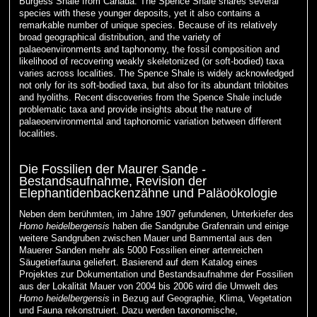
Burgess Shale from Canada. The Spence Shale shares several
species with these younger deposits, yet it also contains a
remarkable number of unique species. Because of its relatively
broad geographical distribution, and the variety of
palaeoenvironments and taphonomy, the fossil composition and
likelihood of recovering weakly skeletonized (or soft-bodied) taxa
varies across localities. The Spence Shale is widely acknowledged
not only for its soft-bodied taxa, but also for its abundant trilobites
and hyoliths. Recent discoveries from the Spence Shale include
problematic taxa and provide insights about the nature of
palaeoenvironmental and taphonomic variation between different
localities.
Die Fossilien der Maurer Sande -
Bestandsaufnahme, Revision der
Elephantidenbackenzähne und Paläoökologie
Neben dem berühmten, im Jahre 1907 gefundenen, Unterkiefer des
Homo heidelbergensis
haben die Sandgrube Grafenrain und einige
weitere Sandgruben zwischen Mauer und Bammental aus den
Mauerer Sanden mehr als 5000 Fossilien einer artenreichen
Säugetierfauna geliefert. Basierend auf dem Katalog eines
Projektes zur Dokumentation und Bestandsaufnahme der Fossilien
aus der Lokalität Mauer von 2004 bis 2006 wird die Umwelt des
Homo heidelbergensis
in Bezug auf Geographie, Klima, Vegetation
und Fauna rekonstruiert. Dazu werden taxonomische,