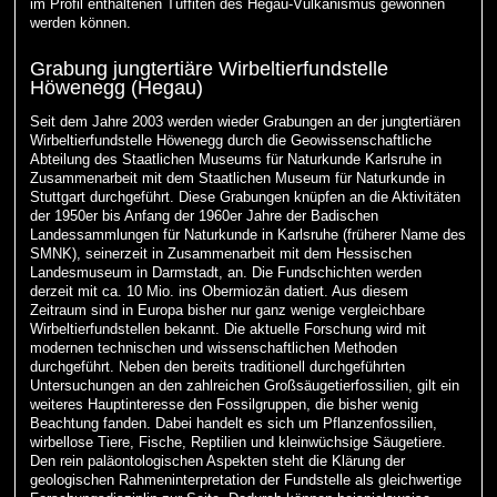
im Profil enthaltenen Tuffiten des Hegau-Vulkanismus gewonnen
werden können.
Grabung jungtertiäre Wirbeltierfundstelle
Höwenegg (Hegau)
Seit dem Jahre 2003 werden wieder Grabungen an der jungtertiären
Wirbeltierfundstelle Höwenegg durch die Geowissenschaftliche
Abteilung des Staatlichen Museums für Naturkunde Karlsruhe in
Zusammenarbeit mit dem Staatlichen Museum für Naturkunde in
Stuttgart durchgeführt. Diese Grabungen knüpfen an die Aktivitäten
der 1950er bis Anfang der 1960er Jahre der Badischen
Landessammlungen für Naturkunde in Karlsruhe (früherer Name des
SMNK), seinerzeit in Zusammenarbeit mit dem Hessischen
Landesmuseum in Darmstadt, an. Die Fundschichten werden
derzeit mit ca. 10 Mio. ins Obermiozän datiert. Aus diesem
Zeitraum sind in Europa bisher nur ganz wenige vergleichbare
Wirbeltierfundstellen bekannt. Die aktuelle Forschung wird mit
modernen technischen und wissenschaftlichen Methoden
durchgeführt. Neben den bereits traditionell durchgeführten
Untersuchungen an den zahlreichen Großsäugetierfossilien, gilt ein
weiteres Hauptinteresse den Fossilgruppen, die bisher wenig
Beachtung fanden. Dabei handelt es sich um Pflanzenfossilien,
wirbellose Tiere, Fische, Reptilien und kleinwüchsige Säugetiere.
Den rein paläontologischen Aspekten steht die Klärung der
geologischen Rahmeninterpretation der Fundstelle als gleichwertige