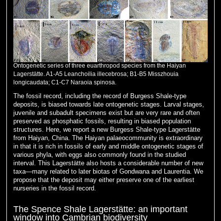
Ontogenetic series of three euarthropod species from the Haiyan
Lagerstätte. A1-A5 Leanchoilia illecebrosa; B1-B5 Misszhouia
longicaudata; C1-C7 Naraoia spinosa.
The fossil record, including the record of Burgess Shale-type
deposits, is biased towards late ontogenetic stages. Larval stages,
juvenile and subadult specimens exist but are very rare and often
preserved as phosphatic fossils, resulting in biased population
structures. Here, we report a new Burgess Shale-type Lagerstätte
from Haiyan, China. The Haiyan palaeocommunity is extraordinary
in that it is rich in fossils of early and middle ontogenetic stages of
various phyla, with eggs also commonly found in the studied
interval. This Lagerstätte also hosts a considerable number of new
taxa—many related to later biotas of Gondwana and Laurentia. We
propose that the deposit may either preserve one of the earliest
nurseries in the fossil record.
The Spence Shale Lagerstätte: an important
window into Cambrian biodiversity