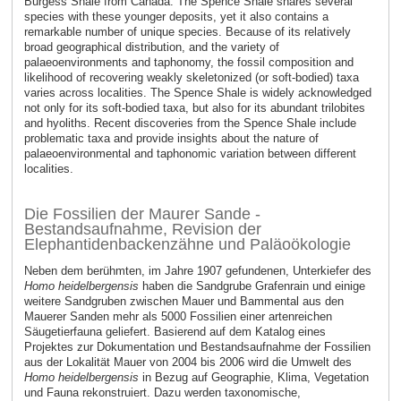
Burgess Shale from Canada. The Spence Shale shares several
species with these younger deposits, yet it also contains a
remarkable number of unique species. Because of its relatively
broad geographical distribution, and the variety of
palaeoenvironments and taphonomy, the fossil composition and
likelihood of recovering weakly skeletonized (or soft-bodied) taxa
varies across localities. The Spence Shale is widely acknowledged
not only for its soft-bodied taxa, but also for its abundant trilobites
and hyoliths. Recent discoveries from the Spence Shale include
problematic taxa and provide insights about the nature of
palaeoenvironmental and taphonomic variation between different
localities.
Die Fossilien der Maurer Sande -
Bestandsaufnahme, Revision der
Elephantidenbackenzähne und Paläoökologie
Neben dem berühmten, im Jahre 1907 gefundenen, Unterkiefer des
Homo heidelbergensis
haben die Sandgrube Grafenrain und einige
weitere Sandgruben zwischen Mauer und Bammental aus den
Mauerer Sanden mehr als 5000 Fossilien einer artenreichen
Säugetierfauna geliefert. Basierend auf dem Katalog eines
Projektes zur Dokumentation und Bestandsaufnahme der Fossilien
aus der Lokalität Mauer von 2004 bis 2006 wird die Umwelt des
Homo heidelbergensis
in Bezug auf Geographie, Klima, Vegetation
und Fauna rekonstruiert. Dazu werden taxonomische,