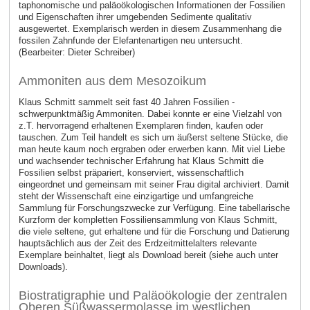
taphonomische und paläoökologischen Informationen der Fossilien
und Eigenschaften ihrer umgebenden Sedimente qualitativ
ausgewertet. Exemplarisch werden in diesem Zusammenhang die
fossilen Zahnfunde der Elefantenartigen neu untersucht.
(Bearbeiter: Dieter Schreiber)
Ammoniten aus dem Mesozoikum
Klaus Schmitt sammelt seit fast 40 Jahren Fossilien -
schwerpunktmäßig Ammoniten. Dabei konnte er eine Vielzahl von
z.T. hervorragend erhaltenen Exemplaren finden, kaufen oder
tauschen. Zum Teil handelt es sich um äußerst seltene Stücke, die
man heute kaum noch ergraben oder erwerben kann. Mit viel Liebe
und wachsender technischer Erfahrung hat Klaus Schmitt die
Fossilien selbst präpariert, konserviert, wissenschaftlich
eingeordnet und gemeinsam mit seiner Frau digital archiviert. Damit
steht der Wissenschaft eine einzigartige und umfangreiche
Sammlung für Forschungszwecke zur Verfügung. Eine tabellarische
Kurzform der kompletten Fossiliensammlung von Klaus Schmitt,
die viele seltene, gut erhaltene und für die Forschung und Datierung
hauptsächlich aus der Zeit des Erdzeitmittelalters relevante
Exemplare beinhaltet, liegt als Download bereit (siehe auch unter
Downloads).
Biostratigraphie und Paläoökologie der zentralen
Oberen Süßwassermolasse im westlichen