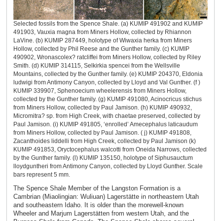
Selected fossils from the Spence Shale. (a) KUMIP 491902 and KUMIP
491903, Vauxia magna from Miners Hollow, collected by Rhiannon
LaVine. (b) KUMIP 287449, holotype of Wiwaxia herka from Miners
Hollow, collected by Phil Reese and the Gunther family. (c) KUMIP
490902, Wronascolex? ratcliffei from Miners Hollow, collected by Riley
Smith. (d) KUMIP 314115, Selkirkia spencei from the Wellsville
Mountains, collected by the Gunther family. (e) KUMIP 204370, Eldonia
ludwigi from Antimony Canyon, collected by Lloyd and Val Gunther. (f )
KUMIP 339907, Sphenoecium wheelerensis from Miners Hollow,
collected by the Gunther family. (g) KUMIP 491080, Acinocricus stichus
from Miners Hollow, collected by Paul Jamison. (h) KUMIP 490932,
Micromitra? sp. from High Creek, with chaetae preserved, collected by
Paul Jamison. (i) KUMIP 491805, ‘enrolled’ Amecephalus laticaudum
from Miners Hollow, collected by Paul Jamison. ( j) KUMIP 491808,
Zacanthoides liddelli from High Creek, collected by Paul Jamison (k)
KUMIP 491853, Oryctocephalus walcotti from Oneida Narrows, collected
by the Gunther family. (l) KUMIP 135150, holotype of Siphusauctum
lloydguntheri from Antimony Canyon, collected by Lloyd Gunther. Scale
bars represent 5 mm.
The Spence Shale Member of the Langston Formation is a
Cambrian (Miaolingian: Wuliuan) Lagerstätte in northeastern Utah
and southeastern Idaho. It is older than the morewell-known
Wheeler and Marjum Lagerstätten from western Utah, and the