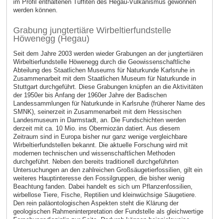
im Profil enthaltenen Tuffiten des Hegau-Vulkanismus gewonnen
werden können.
Grabung jungtertiäre Wirbeltierfundstelle
Höwenegg (Hegau)
Seit dem Jahre 2003 werden wieder Grabungen an der jungtertiären
Wirbeltierfundstelle Höwenegg durch die Geowissenschaftliche
Abteilung des Staatlichen Museums für Naturkunde Karlsruhe in
Zusammenarbeit mit dem Staatlichen Museum für Naturkunde in
Stuttgart durchgeführt. Diese Grabungen knüpfen an die Aktivitäten
der 1950er bis Anfang der 1960er Jahre der Badischen
Landessammlungen für Naturkunde in Karlsruhe (früherer Name des
SMNK), seinerzeit in Zusammenarbeit mit dem Hessischen
Landesmuseum in Darmstadt, an. Die Fundschichten werden
derzeit mit ca. 10 Mio. ins Obermiozän datiert. Aus diesem
Zeitraum sind in Europa bisher nur ganz wenige vergleichbare
Wirbeltierfundstellen bekannt. Die aktuelle Forschung wird mit
modernen technischen und wissenschaftlichen Methoden
durchgeführt. Neben den bereits traditionell durchgeführten
Untersuchungen an den zahlreichen Großsäugetierfossilien, gilt ein
weiteres Hauptinteresse den Fossilgruppen, die bisher wenig
Beachtung fanden. Dabei handelt es sich um Pflanzenfossilien,
wirbellose Tiere, Fische, Reptilien und kleinwüchsige Säugetiere.
Den rein paläontologischen Aspekten steht die Klärung der
geologischen Rahmeninterpretation der Fundstelle als gleichwertige