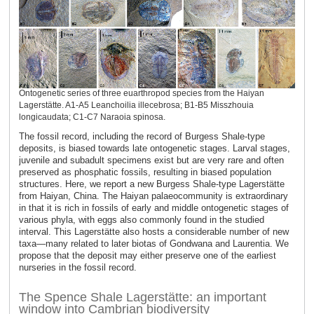
Ontogenetic series of three euarthropod species from the Haiyan
Lagerstätte. A1-A5 Leanchoilia illecebrosa; B1-B5 Misszhouia
longicaudata; C1-C7 Naraoia spinosa.
The fossil record, including the record of Burgess Shale-type
deposits, is biased towards late ontogenetic stages. Larval stages,
juvenile and subadult specimens exist but are very rare and often
preserved as phosphatic fossils, resulting in biased population
structures. Here, we report a new Burgess Shale-type Lagerstätte
from Haiyan, China. The Haiyan palaeocommunity is extraordinary
in that it is rich in fossils of early and middle ontogenetic stages of
various phyla, with eggs also commonly found in the studied
interval. This Lagerstätte also hosts a considerable number of new
taxa—many related to later biotas of Gondwana and Laurentia. We
propose that the deposit may either preserve one of the earliest
nurseries in the fossil record.
The Spence Shale Lagerstätte: an important
window into Cambrian biodiversity