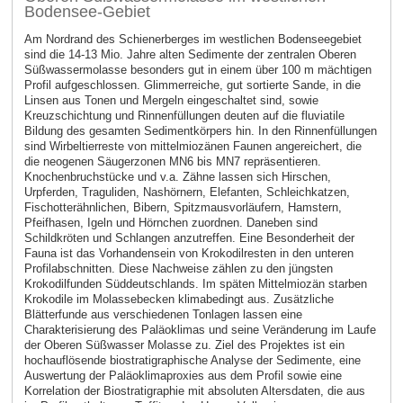
Bodensee-Gebiet
Am Nordrand des Schienerberges im westlichen Bodenseegebiet
sind die 14-13 Mio. Jahre alten Sedimente der zentralen Oberen
Süßwassermolasse besonders gut in einem über 100 m mächtigen
Profil aufgeschlossen. Glimmerreiche, gut sortierte Sande, in die
Linsen aus Tonen und Mergeln eingeschaltet sind, sowie
Kreuzschichtung und Rinnenfüllungen deuten auf die fluviatile
Bildung des gesamten Sedimentkörpers hin. In den Rinnenfüllungen
sind Wirbeltierreste von mittelmiozänen Faunen angereichert, die
die neogenen Säugerzonen MN6 bis MN7 repräsentieren.
Knochenbruchstücke und v.a. Zähne lassen sich Hirschen,
Urpferden, Traguliden, Nashörnern, Elefanten, Schleichkatzen,
Fischotterähnlichen, Bibern, Spitzmausvorläufern, Hamstern,
Pfeifhasen, Igeln und Hörnchen zuordnen. Daneben sind
Schildkröten und Schlangen anzutreffen. Eine Besonderheit der
Fauna ist das Vorhandensein von Krokodilresten in den unteren
Profilabschnitten. Diese Nachweise zählen zu den jüngsten
Krokodilfunden Süddeutschlands. Im späten Mittelmiozän starben
Krokodile im Molassebecken klimabedingt aus. Zusätzliche
Blätterfunde aus verschiedenen Tonlagen lassen eine
Charakterisierung des Paläoklimas und seine Veränderung im Laufe
der Oberen Süßwasser Molasse zu. Ziel des Projektes ist ein
hochauflösende biostratigraphische Analyse der Sedimente, eine
Auswertung der Paläoklimaproxies aus dem Profil sowie eine
Korrelation der Biostratigraphie mit absoluten Altersdaten, die aus