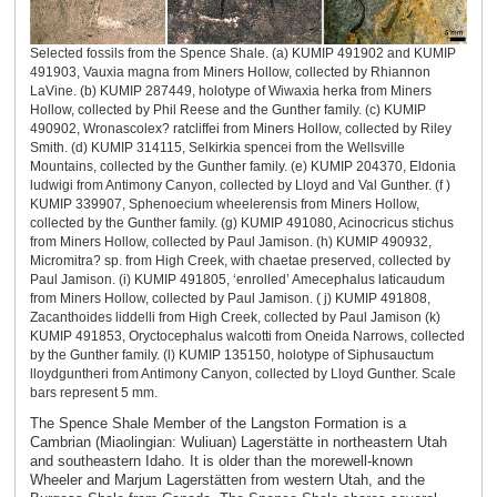
Selected fossils from the Spence Shale. (a) KUMIP 491902 and KUMIP
491903, Vauxia magna from Miners Hollow, collected by Rhiannon
LaVine. (b) KUMIP 287449, holotype of Wiwaxia herka from Miners
Hollow, collected by Phil Reese and the Gunther family. (c) KUMIP
490902, Wronascolex? ratcliffei from Miners Hollow, collected by Riley
Smith. (d) KUMIP 314115, Selkirkia spencei from the Wellsville
Mountains, collected by the Gunther family. (e) KUMIP 204370, Eldonia
ludwigi from Antimony Canyon, collected by Lloyd and Val Gunther. (f )
KUMIP 339907, Sphenoecium wheelerensis from Miners Hollow,
collected by the Gunther family. (g) KUMIP 491080, Acinocricus stichus
from Miners Hollow, collected by Paul Jamison. (h) KUMIP 490932,
Micromitra? sp. from High Creek, with chaetae preserved, collected by
Paul Jamison. (i) KUMIP 491805, ‘enrolled’ Amecephalus laticaudum
from Miners Hollow, collected by Paul Jamison. ( j) KUMIP 491808,
Zacanthoides liddelli from High Creek, collected by Paul Jamison (k)
KUMIP 491853, Oryctocephalus walcotti from Oneida Narrows, collected
by the Gunther family. (l) KUMIP 135150, holotype of Siphusauctum
lloydguntheri from Antimony Canyon, collected by Lloyd Gunther. Scale
bars represent 5 mm.
The Spence Shale Member of the Langston Formation is a
Cambrian (Miaolingian: Wuliuan) Lagerstätte in northeastern Utah
and southeastern Idaho. It is older than the morewell-known
Wheeler and Marjum Lagerstätten from western Utah, and the