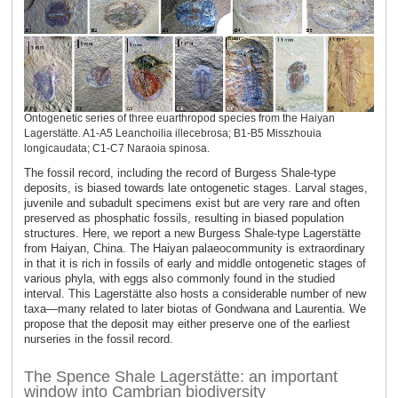
Ontogenetic series of three euarthropod species from the Haiyan
Lagerstätte. A1-A5 Leanchoilia illecebrosa; B1-B5 Misszhouia
longicaudata; C1-C7 Naraoia spinosa.
The fossil record, including the record of Burgess Shale-type
deposits, is biased towards late ontogenetic stages. Larval stages,
juvenile and subadult specimens exist but are very rare and often
preserved as phosphatic fossils, resulting in biased population
structures. Here, we report a new Burgess Shale-type Lagerstätte
from Haiyan, China. The Haiyan palaeocommunity is extraordinary
in that it is rich in fossils of early and middle ontogenetic stages of
various phyla, with eggs also commonly found in the studied
interval. This Lagerstätte also hosts a considerable number of new
taxa—many related to later biotas of Gondwana and Laurentia. We
propose that the deposit may either preserve one of the earliest
nurseries in the fossil record.
The Spence Shale Lagerstätte: an important
window into Cambrian biodiversity