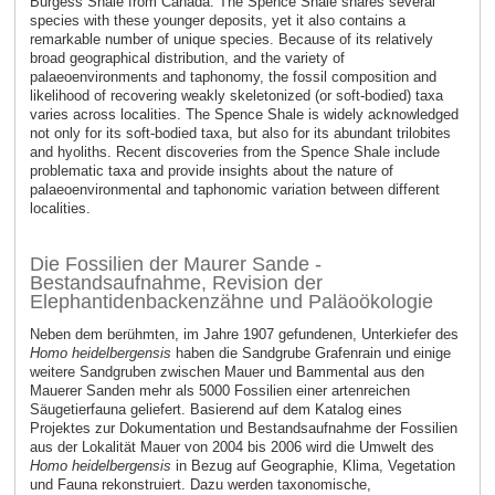
Burgess Shale from Canada. The Spence Shale shares several
species with these younger deposits, yet it also contains a
remarkable number of unique species. Because of its relatively
broad geographical distribution, and the variety of
palaeoenvironments and taphonomy, the fossil composition and
likelihood of recovering weakly skeletonized (or soft-bodied) taxa
varies across localities. The Spence Shale is widely acknowledged
not only for its soft-bodied taxa, but also for its abundant trilobites
and hyoliths. Recent discoveries from the Spence Shale include
problematic taxa and provide insights about the nature of
palaeoenvironmental and taphonomic variation between different
localities.
Die Fossilien der Maurer Sande -
Bestandsaufnahme, Revision der
Elephantidenbackenzähne und Paläoökologie
Neben dem berühmten, im Jahre 1907 gefundenen, Unterkiefer des
Homo heidelbergensis
haben die Sandgrube Grafenrain und einige
weitere Sandgruben zwischen Mauer und Bammental aus den
Mauerer Sanden mehr als 5000 Fossilien einer artenreichen
Säugetierfauna geliefert. Basierend auf dem Katalog eines
Projektes zur Dokumentation und Bestandsaufnahme der Fossilien
aus der Lokalität Mauer von 2004 bis 2006 wird die Umwelt des
Homo heidelbergensis
in Bezug auf Geographie, Klima, Vegetation
und Fauna rekonstruiert. Dazu werden taxonomische,