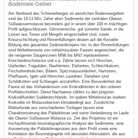
Bodensee-Gebiet
Am Nordrand des Schienerberges im westlichen Bodenseegebiet
sind die 14-13 Mio. Jahre alten Sedimente der zentralen Oberen
Süßwassermolasse besonders gut in einem über 100 m mächtigen
Profil aufgeschlossen. Glimmerreiche, gut sortierte Sande, in die
Linsen aus Tonen und Mergeln eingeschaltet sind, sowie
Kreuzschichtung und Rinnenfüllungen deuten auf die fluviatile
Bildung des gesamten Sedimentkörpers hin. In den Rinnenfüllungen
sind Wirbeltierreste von mittelmiozänen Faunen angereichert, die
die neogenen Säugerzonen MN6 bis MN7 repräsentieren.
Knochenbruchstücke und v.a. Zähne lassen sich Hirschen,
Urpferden, Traguliden, Nashörnern, Elefanten, Schleichkatzen,
Fischotterähnlichen, Bibern, Spitzmausvorläufern, Hamstern,
Pfeifhasen, Igeln und Hörnchen zuordnen. Daneben sind
Schildkröten und Schlangen anzutreffen. Eine Besonderheit der
Fauna ist das Vorhandensein von Krokodilresten in den unteren
Profilabschnitten. Diese Nachweise zählen zu den jüngsten
Krokodilfunden Süddeutschlands. Im späten Mittelmiozän starben
Krokodile im Molassebecken klimabedingt aus. Zusätzliche
Blätterfunde aus verschiedenen Tonlagen lassen eine
Charakterisierung des Paläoklimas und seine Veränderung im Laufe
der Oberen Süßwasser Molasse zu. Ziel des Projektes ist ein
hochauflösende biostratigraphische Analyse der Sedimente, eine
Auswertung der Paläoklimaproxies aus dem Profil sowie eine
Korrelation der Biostratigraphie mit absoluten Altersdaten, die aus