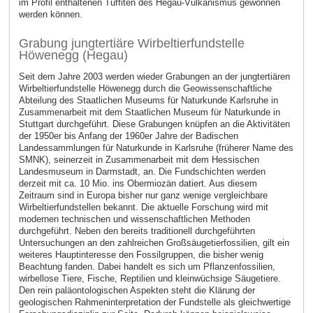
im Profil enthaltenen Tuffiten des Hegau-Vulkanismus gewonnen
werden können.
Grabung jungtertiäre Wirbeltierfundstelle
Höwenegg (Hegau)
Seit dem Jahre 2003 werden wieder Grabungen an der jungtertiären
Wirbeltierfundstelle Höwenegg durch die Geowissenschaftliche
Abteilung des Staatlichen Museums für Naturkunde Karlsruhe in
Zusammenarbeit mit dem Staatlichen Museum für Naturkunde in
Stuttgart durchgeführt. Diese Grabungen knüpfen an die Aktivitäten
der 1950er bis Anfang der 1960er Jahre der Badischen
Landessammlungen für Naturkunde in Karlsruhe (früherer Name des
SMNK), seinerzeit in Zusammenarbeit mit dem Hessischen
Landesmuseum in Darmstadt, an. Die Fundschichten werden
derzeit mit ca. 10 Mio. ins Obermiozän datiert. Aus diesem
Zeitraum sind in Europa bisher nur ganz wenige vergleichbare
Wirbeltierfundstellen bekannt. Die aktuelle Forschung wird mit
modernen technischen und wissenschaftlichen Methoden
durchgeführt. Neben den bereits traditionell durchgeführten
Untersuchungen an den zahlreichen Großsäugetierfossilien, gilt ein
weiteres Hauptinteresse den Fossilgruppen, die bisher wenig
Beachtung fanden. Dabei handelt es sich um Pflanzenfossilien,
wirbellose Tiere, Fische, Reptilien und kleinwüchsige Säugetiere.
Den rein paläontologischen Aspekten steht die Klärung der
geologischen Rahmeninterpretation der Fundstelle als gleichwertige