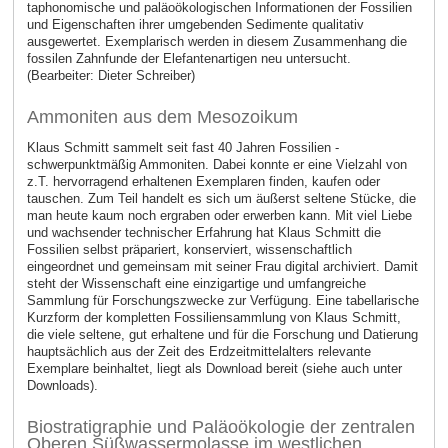
taphonomische und paläoökologischen Informationen der Fossilien
und Eigenschaften ihrer umgebenden Sedimente qualitativ
ausgewertet. Exemplarisch werden in diesem Zusammenhang die
fossilen Zahnfunde der Elefantenartigen neu untersucht.
(Bearbeiter: Dieter Schreiber)
Ammoniten aus dem Mesozoikum
Klaus Schmitt sammelt seit fast 40 Jahren Fossilien -
schwerpunktmäßig Ammoniten. Dabei konnte er eine Vielzahl von
z.T. hervorragend erhaltenen Exemplaren finden, kaufen oder
tauschen. Zum Teil handelt es sich um äußerst seltene Stücke, die
man heute kaum noch ergraben oder erwerben kann. Mit viel Liebe
und wachsender technischer Erfahrung hat Klaus Schmitt die
Fossilien selbst präpariert, konserviert, wissenschaftlich
eingeordnet und gemeinsam mit seiner Frau digital archiviert. Damit
steht der Wissenschaft eine einzigartige und umfangreiche
Sammlung für Forschungszwecke zur Verfügung. Eine tabellarische
Kurzform der kompletten Fossiliensammlung von Klaus Schmitt,
die viele seltene, gut erhaltene und für die Forschung und Datierung
hauptsächlich aus der Zeit des Erdzeitmittelalters relevante
Exemplare beinhaltet, liegt als Download bereit (siehe auch unter
Downloads).
Biostratigraphie und Paläoökologie der zentralen
Oberen Süßwassermolasse im westlichen