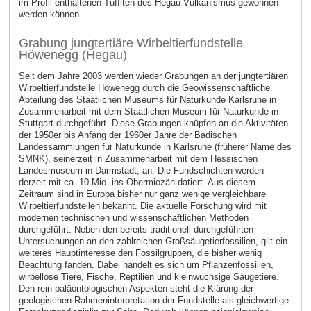
im Profil enthaltenen Tuffiten des Hegau-Vulkanismus gewonnen
werden können.
Grabung jungtertiäre Wirbeltierfundstelle
Höwenegg (Hegau)
Seit dem Jahre 2003 werden wieder Grabungen an der jungtertiären
Wirbeltierfundstelle Höwenegg durch die Geowissenschaftliche
Abteilung des Staatlichen Museums für Naturkunde Karlsruhe in
Zusammenarbeit mit dem Staatlichen Museum für Naturkunde in
Stuttgart durchgeführt. Diese Grabungen knüpfen an die Aktivitäten
der 1950er bis Anfang der 1960er Jahre der Badischen
Landessammlungen für Naturkunde in Karlsruhe (früherer Name des
SMNK), seinerzeit in Zusammenarbeit mit dem Hessischen
Landesmuseum in Darmstadt, an. Die Fundschichten werden
derzeit mit ca. 10 Mio. ins Obermiozän datiert. Aus diesem
Zeitraum sind in Europa bisher nur ganz wenige vergleichbare
Wirbeltierfundstellen bekannt. Die aktuelle Forschung wird mit
modernen technischen und wissenschaftlichen Methoden
durchgeführt. Neben den bereits traditionell durchgeführten
Untersuchungen an den zahlreichen Großsäugetierfossilien, gilt ein
weiteres Hauptinteresse den Fossilgruppen, die bisher wenig
Beachtung fanden. Dabei handelt es sich um Pflanzenfossilien,
wirbellose Tiere, Fische, Reptilien und kleinwüchsige Säugetiere.
Den rein paläontologischen Aspekten steht die Klärung der
geologischen Rahmeninterpretation der Fundstelle als gleichwertige