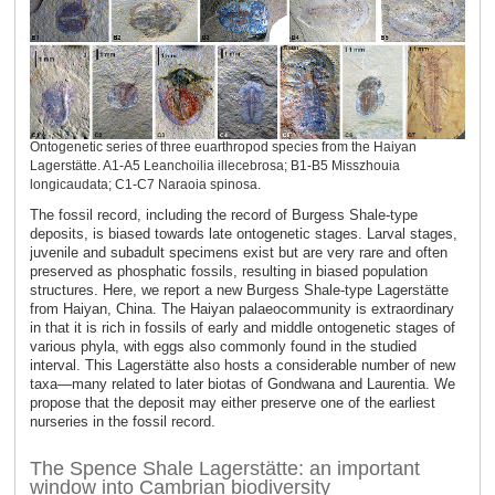
Ontogenetic series of three euarthropod species from the Haiyan
Lagerstätte. A1-A5 Leanchoilia illecebrosa; B1-B5 Misszhouia
longicaudata; C1-C7 Naraoia spinosa.
The fossil record, including the record of Burgess Shale-type
deposits, is biased towards late ontogenetic stages. Larval stages,
juvenile and subadult specimens exist but are very rare and often
preserved as phosphatic fossils, resulting in biased population
structures. Here, we report a new Burgess Shale-type Lagerstätte
from Haiyan, China. The Haiyan palaeocommunity is extraordinary
in that it is rich in fossils of early and middle ontogenetic stages of
various phyla, with eggs also commonly found in the studied
interval. This Lagerstätte also hosts a considerable number of new
taxa—many related to later biotas of Gondwana and Laurentia. We
propose that the deposit may either preserve one of the earliest
nurseries in the fossil record.
The Spence Shale Lagerstätte: an important
window into Cambrian biodiversity