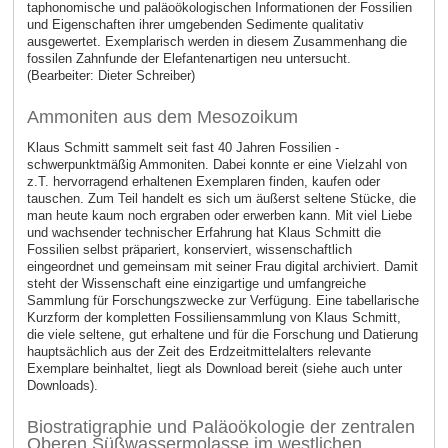
taphonomische und paläoökologischen Informationen der Fossilien
und Eigenschaften ihrer umgebenden Sedimente qualitativ
ausgewertet. Exemplarisch werden in diesem Zusammenhang die
fossilen Zahnfunde der Elefantenartigen neu untersucht.
(Bearbeiter: Dieter Schreiber)
Ammoniten aus dem Mesozoikum
Klaus Schmitt sammelt seit fast 40 Jahren Fossilien -
schwerpunktmäßig Ammoniten. Dabei konnte er eine Vielzahl von
z.T. hervorragend erhaltenen Exemplaren finden, kaufen oder
tauschen. Zum Teil handelt es sich um äußerst seltene Stücke, die
man heute kaum noch ergraben oder erwerben kann. Mit viel Liebe
und wachsender technischer Erfahrung hat Klaus Schmitt die
Fossilien selbst präpariert, konserviert, wissenschaftlich
eingeordnet und gemeinsam mit seiner Frau digital archiviert. Damit
steht der Wissenschaft eine einzigartige und umfangreiche
Sammlung für Forschungszwecke zur Verfügung. Eine tabellarische
Kurzform der kompletten Fossiliensammlung von Klaus Schmitt,
die viele seltene, gut erhaltene und für die Forschung und Datierung
hauptsächlich aus der Zeit des Erdzeitmittelalters relevante
Exemplare beinhaltet, liegt als Download bereit (siehe auch unter
Downloads).
Biostratigraphie und Paläoökologie der zentralen
Oberen Süßwassermolasse im westlichen