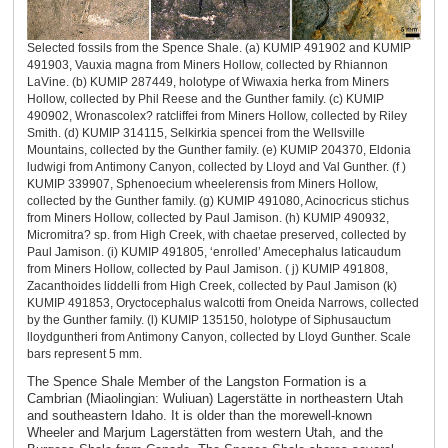
Selected fossils from the Spence Shale. (a) KUMIP 491902 and KUMIP
491903, Vauxia magna from Miners Hollow, collected by Rhiannon
LaVine. (b) KUMIP 287449, holotype of Wiwaxia herka from Miners
Hollow, collected by Phil Reese and the Gunther family. (c) KUMIP
490902, Wronascolex? ratcliffei from Miners Hollow, collected by Riley
Smith. (d) KUMIP 314115, Selkirkia spencei from the Wellsville
Mountains, collected by the Gunther family. (e) KUMIP 204370, Eldonia
ludwigi from Antimony Canyon, collected by Lloyd and Val Gunther. (f )
KUMIP 339907, Sphenoecium wheelerensis from Miners Hollow,
collected by the Gunther family. (g) KUMIP 491080, Acinocricus stichus
from Miners Hollow, collected by Paul Jamison. (h) KUMIP 490932,
Micromitra? sp. from High Creek, with chaetae preserved, collected by
Paul Jamison. (i) KUMIP 491805, ‘enrolled’ Amecephalus laticaudum
from Miners Hollow, collected by Paul Jamison. ( j) KUMIP 491808,
Zacanthoides liddelli from High Creek, collected by Paul Jamison (k)
KUMIP 491853, Oryctocephalus walcotti from Oneida Narrows, collected
by the Gunther family. (l) KUMIP 135150, holotype of Siphusauctum
lloydguntheri from Antimony Canyon, collected by Lloyd Gunther. Scale
bars represent 5 mm.
The Spence Shale Member of the Langston Formation is a
Cambrian (Miaolingian: Wuliuan) Lagerstätte in northeastern Utah
and southeastern Idaho. It is older than the morewell-known
Wheeler and Marjum Lagerstätten from western Utah, and the