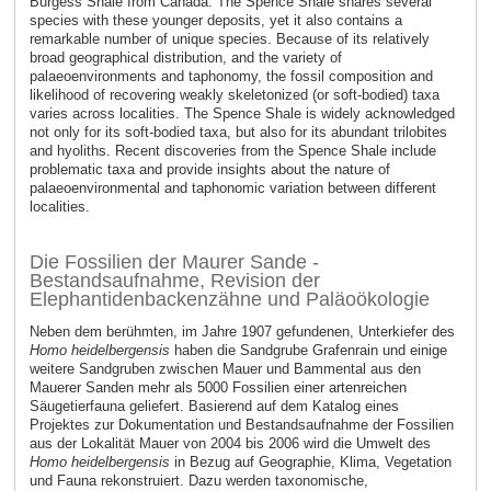
Burgess Shale from Canada. The Spence Shale shares several
species with these younger deposits, yet it also contains a
remarkable number of unique species. Because of its relatively
broad geographical distribution, and the variety of
palaeoenvironments and taphonomy, the fossil composition and
likelihood of recovering weakly skeletonized (or soft-bodied) taxa
varies across localities. The Spence Shale is widely acknowledged
not only for its soft-bodied taxa, but also for its abundant trilobites
and hyoliths. Recent discoveries from the Spence Shale include
problematic taxa and provide insights about the nature of
palaeoenvironmental and taphonomic variation between different
localities.
Die Fossilien der Maurer Sande -
Bestandsaufnahme, Revision der
Elephantidenbackenzähne und Paläoökologie
Neben dem berühmten, im Jahre 1907 gefundenen, Unterkiefer des
Homo heidelbergensis
haben die Sandgrube Grafenrain und einige
weitere Sandgruben zwischen Mauer und Bammental aus den
Mauerer Sanden mehr als 5000 Fossilien einer artenreichen
Säugetierfauna geliefert. Basierend auf dem Katalog eines
Projektes zur Dokumentation und Bestandsaufnahme der Fossilien
aus der Lokalität Mauer von 2004 bis 2006 wird die Umwelt des
Homo heidelbergensis
in Bezug auf Geographie, Klima, Vegetation
und Fauna rekonstruiert. Dazu werden taxonomische,