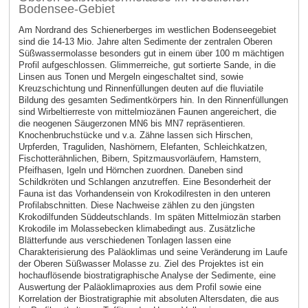
Bodensee-Gebiet
Am Nordrand des Schienerberges im westlichen Bodenseegebiet
sind die 14-13 Mio. Jahre alten Sedimente der zentralen Oberen
Süßwassermolasse besonders gut in einem über 100 m mächtigen
Profil aufgeschlossen. Glimmerreiche, gut sortierte Sande, in die
Linsen aus Tonen und Mergeln eingeschaltet sind, sowie
Kreuzschichtung und Rinnenfüllungen deuten auf die fluviatile
Bildung des gesamten Sedimentkörpers hin. In den Rinnenfüllungen
sind Wirbeltierreste von mittelmiozänen Faunen angereichert, die
die neogenen Säugerzonen MN6 bis MN7 repräsentieren.
Knochenbruchstücke und v.a. Zähne lassen sich Hirschen,
Urpferden, Traguliden, Nashörnern, Elefanten, Schleichkatzen,
Fischotterähnlichen, Bibern, Spitzmausvorläufern, Hamstern,
Pfeifhasen, Igeln und Hörnchen zuordnen. Daneben sind
Schildkröten und Schlangen anzutreffen. Eine Besonderheit der
Fauna ist das Vorhandensein von Krokodilresten in den unteren
Profilabschnitten. Diese Nachweise zählen zu den jüngsten
Krokodilfunden Süddeutschlands. Im späten Mittelmiozän starben
Krokodile im Molassebecken klimabedingt aus. Zusätzliche
Blätterfunde aus verschiedenen Tonlagen lassen eine
Charakterisierung des Paläoklimas und seine Veränderung im Laufe
der Oberen Süßwasser Molasse zu. Ziel des Projektes ist ein
hochauflösende biostratigraphische Analyse der Sedimente, eine
Auswertung der Paläoklimaproxies aus dem Profil sowie eine
Korrelation der Biostratigraphie mit absoluten Altersdaten, die aus