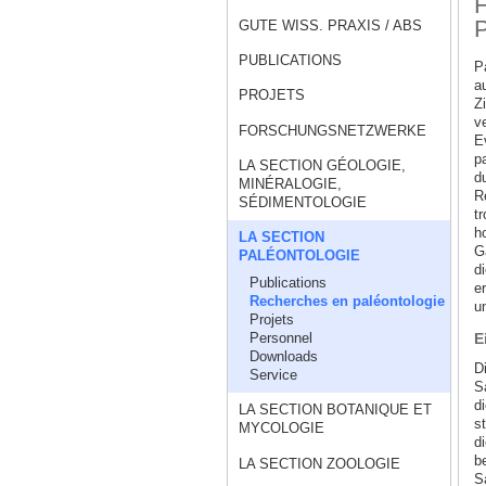
F
P
GUTE WISS. PRAXIS / ABS
PUBLICATIONS
P
a
PROJETS
Z
v
FORSCHUNGSNETZWERKE
E
p
LA SECTION GÉOLOGIE,
d
MINÉRALOGIE,
Re
SÉDIMENTOLOGIE
t
h
LA SECTION
G
PALÉONTOLOGIE
di
Publications
e
Recherches en paléontologie
u
Projets
Personnel
E
Downloads
D
Service
S
d
LA SECTION BOTANIQUE ET
s
MYCOLOGIE
d
b
LA SECTION ZOOLOGIE
S