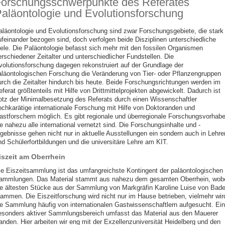
orschungsschwerpunkte des Referates
aläontologie und Evolutionsforschung
aläontologie und Evolutionsforschung sind zwar Forschungsgebiete, die stark
ufeinander bezogen sind, doch verfolgen beide Disziplinen unterschiedliche
iele. Die Paläontologie befasst sich mehr mit den fossilen Organismen
erschiedener Zeitalter und unterschiedlicher Fundstellen. Die
volutionsforschung dagegen rekonstruiert auf der Grundlage der
aläontologischen Forschung die Veränderung von Tier- oder Pflanzengruppen
urch die Zeitalter hindurch bis heute. Beide Forschungsrichtungen werden im
ferat größtenteils mit Hilfe von Drittmittelprojekten abgewickelt. Dadurch ist
rotz der Minimalbesetzung des Referats durch einen Wissenschaftler
ochkarätige internationale Forschung mit Hilfe von Doktoranden und
astforschern möglich. Es gibt regionale und überregionale Forschungsvorhabe
e nahezu alle international vernetzt sind. Die Forschungsinhalte und -
rgebnisse gehen nicht nur in aktuelle Ausstellungen ein sondern auch in Lehrer
nd Schülerfortbildungen und die universitäre Lehre am KIT.
iszeit am Oberrhein
ie Eiszeitsammlung ist das umfangreichste Kontingent der paläontologischen
ammlungen. Das Material stammt aus nahezu dem gesamten Oberrhein, wob
ie ältesten Stücke aus der Sammlung von Markgräfin Karoline Luise von Bad
tammen. Die Eiszeitforschung wird nicht nur im Hause betrieben, vielmehr wir
ie Sammlung häufig von internationalen Gastwissenschaftlern aufgesucht. Ein
esonders aktiver Sammlungsbereich umfasst das Material aus den Mauerer
anden. Hier arbeiten wir eng mit der Exzellenzuniversität Heidelberg und den