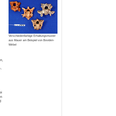
Verschiedenfarbige Erhaltungsmuster
aus Mauer am Beispiel von Boviden-
Wirbel
n,
-
ei
en
d