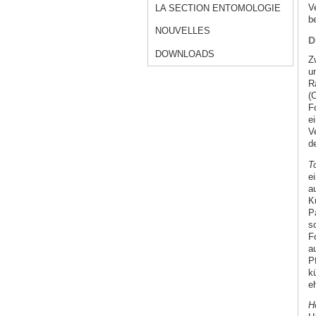
V
LA SECTION ENTOMOLOGIE
b
NOUVELLES
D
DOWNLOADS
Z
u
R
(
F
e
V
d
T
e
a
K
P
s
F
a
P
k
e
H