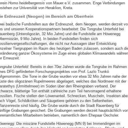
erein
Homo heidelbergensis
von Mauer e.V. zusammen. Enge Verbindungen
estehen zur Universität von Heraklion, Kreta.
ie Erdneuzeit (Neogen) im Bereich am Oberrhein
wei badische Fundstellen aus der Erdneuzeit, dem Neogen, werden derzeit vo
ns und unseren Kooperationspartnern bearbeitet: Die Tongrube Unterfeld bei
auenberg (Unteroligozän, 32 Mio Jahre) und die Fundstelle am Höwenegg
Obermiozän, 9 Mio Jahre). In beiden Fundstellen finden sich
ossilienvergesellschaftungen, die nicht nur Aussagen über Entwicklung
inzelner Tiergruppen im Raum des heutigen Baden zulassen, sondern auch di
eränderung ganzer Ökosysteme im Zuge eines globalen Klimawandels währe
er Erneuzeit.
ongrube Unterfeld:
Bereits in den 70er Jahren wurde die Tongrube im Rahmen
ines DFG geförderten Forschungsprojektes von Prof. Lazlo Trunkó
ufgenommen. Die Tone in der Grube wurden vor etwa 32 Mio Jahren nahe der
üste des oligozänen Rupelmeeres abgelagert, welches das Nordmeer mit der
aratethys (Urmittelmeer) im Süden über den Rheingraben verband. Der
chwarze, blätterige Ton enthält zahlreiche zum Teil hervorragend erhaltene
ossilien. Fische stellen den Löwenanteil. Schnecken, Muscheln, Insekten abe
uch Vögel, Schildkröten und Säugetiere gehören zu den Seltenheiten.
flanzenreste sind häufig. Die Grube wurde durch die Stadt Rauenberg für
ünftige Grabungen gesichert. Die Grabungen werden derzeit hauptsächlich vo
hrenamtlichen Mitarbeitern betrieben, namentlich dem Ehepaar Oechsler.
öwenegg:
Die miozäne Fundstelle Höwenegg (MN 9) bei Immendingen im