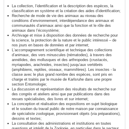
La collection, l‘identification et la description des espèces, la
classification en système et la création des aides d’identification;
Recherche de mode de vie des animaux au niveau des
conditions d’environnement, interdépendance des animaux et
communautés d’animaux ainsi que la fonction et le rôle des
animaux dans l’écosystème;
Archivage et mise à disposition des données de recherche pour
la science, la protection de la nature et le public intéressé – de
nos jours en bases de données et par internet;
L‘accompagnement scientifique et technique des collections
d’animaux, des vers minuscules (nématodes), à travers des
annélides, des mollusques et des arthropodes (crustacés,
myriapodes, arachnides, insectes) jusqu’aux vertébrés
(amphibiens, reptiles, oiseaux, mammifères). Les insectes - la
classe avec le plus grand nombre des espèces, sont pris en
charge et traités par le musée de Karlsruhe dans une propre
section Entomologie;
La discussion et représentation des résultats de recherche sur
des congrès et ateliers ainsi que par publications dans des
revues spécialisées, des livres et sur internet;
La conception et réalisation des expositions en sujet biologique
et le soutien du travail public de notre maison par connaissance
de spécialiste zoologique, provisionnant objets (via préparations),
dessins et textes;
La consultation des administrations et institutions en toutes
questions et intérêt de la Zoologie, en particulier dans le secteur