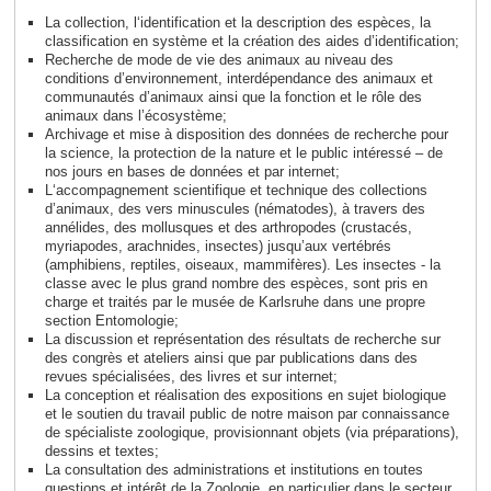
La collection, l‘identification et la description des espèces, la
classification en système et la création des aides d’identification;
Recherche de mode de vie des animaux au niveau des
conditions d’environnement, interdépendance des animaux et
communautés d’animaux ainsi que la fonction et le rôle des
animaux dans l’écosystème;
Archivage et mise à disposition des données de recherche pour
la science, la protection de la nature et le public intéressé – de
nos jours en bases de données et par internet;
L‘accompagnement scientifique et technique des collections
d’animaux, des vers minuscules (nématodes), à travers des
annélides, des mollusques et des arthropodes (crustacés,
myriapodes, arachnides, insectes) jusqu’aux vertébrés
(amphibiens, reptiles, oiseaux, mammifères). Les insectes - la
classe avec le plus grand nombre des espèces, sont pris en
charge et traités par le musée de Karlsruhe dans une propre
section Entomologie;
La discussion et représentation des résultats de recherche sur
des congrès et ateliers ainsi que par publications dans des
revues spécialisées, des livres et sur internet;
La conception et réalisation des expositions en sujet biologique
et le soutien du travail public de notre maison par connaissance
de spécialiste zoologique, provisionnant objets (via préparations),
dessins et textes;
La consultation des administrations et institutions en toutes
questions et intérêt de la Zoologie, en particulier dans le secteur