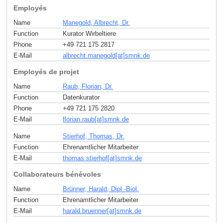
Employés
Name
Manegold, Albrecht, Dr.
Function
Kurator Wirbeltiere
Phone
+49 721 175 2817
E-Mail
albrecht.manegold[at]smnk
.
de
Employés de projet
Name
Raub, Florian, Dr.
Function
Datenkurator
Phone
+49 721 175 2820
E-Mail
florian.raub[at]smnk
.
de
Name
Stierhof, Thomas, Dr.
Function
Ehrenamtlicher Mitarbeiter
E-Mail
thomas.stierhof[at]smnk
.
de
Collaborateurs bénévoles
Name
Brünner, Harald, Dipl.-Biol.
Function
Ehrenamtlicher Mitarbeiter
E-Mail
harald.bruenner[at]smnk
.
de