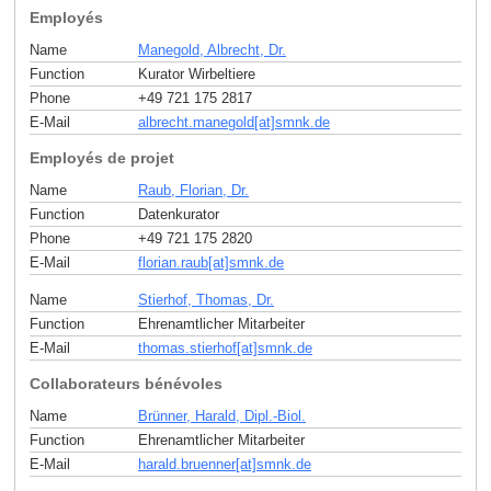
Employés
Name
Manegold, Albrecht, Dr.
Function
Kurator Wirbeltiere
Phone
+49 721 175 2817
E-Mail
albrecht.manegold[at]smnk
.
de
Employés de projet
Name
Raub, Florian, Dr.
Function
Datenkurator
Phone
+49 721 175 2820
E-Mail
florian.raub[at]smnk
.
de
Name
Stierhof, Thomas, Dr.
Function
Ehrenamtlicher Mitarbeiter
E-Mail
thomas.stierhof[at]smnk
.
de
Collaborateurs bénévoles
Name
Brünner, Harald, Dipl.-Biol.
Function
Ehrenamtlicher Mitarbeiter
E-Mail
harald.bruenner[at]smnk
.
de