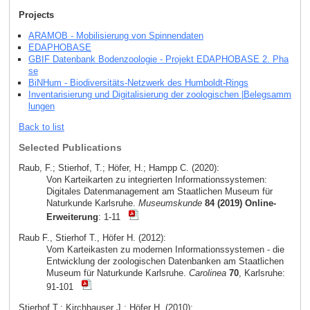
Projects
ARAMOB - Mobilisierung von Spinnendaten
EDAPHOBASE
GBIF Datenbank Bodenzoologie - Projekt EDAPHOBASE 2. Pha
se
BiNHum - Biodiversitäts-Netzwerk des Humboldt-Rings
Inventarisierung und Digitalisierung der zoologischen |Belegsamm
lungen
Back to list
Selected Publications
Raub, F.; Stierhof, T.; Höfer, H.; Hampp C. (2020):
Von Karteikarten zu integrierten Informationssystemen:
Digitales Datenmanagement am Staatlichen Museum für
Naturkunde Karlsruhe.
Museumskunde
84 (2019) Online-
Erweiterung
: 1-11
Raub F., Stierhof T., Höfer H. (2012):
Vom Karteikasten zu modernen Informationssystemen - die
Entwicklung der zoologischen Datenbanken am Staatlichen
Museum für Naturkunde Karlsruhe.
Carolinea
70
, Karlsruhe:
91-101
Stierhof T.; Kirchhauser J.; Höfer H. (2010):