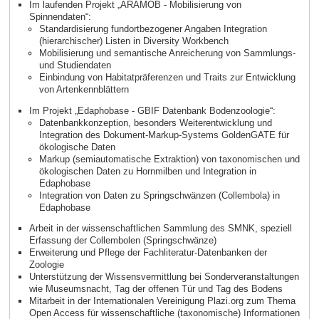
Im laufenden Projekt „ARAMOB - Mobilisierung von
Spinnendaten“:
Standardisierung fundortbezogener Angaben Integration
(hierarchischer) Listen in Diversity Workbench
Mobilisierung und semantische Anreicherung von Sammlungs-
und Studiendaten
Einbindung von Habitatpräferenzen und Traits zur Entwicklung
von Artenkennblättern
Im Projekt „Edaphobase - GBIF Datenbank Bodenzoologie“:
Datenbankkonzeption, besonders Weiterentwicklung und
Integration des Dokument-Markup-Systems GoldenGATE für
ökologische Daten
Markup (semiautomatische Extraktion) von taxonomischen und
ökologischen Daten zu Hornmilben und Integration in
Edaphobase
Integration von Daten zu Springschwänzen (Collembola) in
Edaphobase
Arbeit in der wissenschaftlichen Sammlung des SMNK, speziell
Erfassung der Collembolen (Springschwänze)
Erweiterung und Pflege der Fachliteratur-Datenbanken der
Zoologie
Unterstützung der Wissensvermittlung bei Sonderveranstaltungen
wie Museumsnacht, Tag der offenen Tür und Tag des Bodens
Mitarbeit in der Internationalen Vereinigung Plazi.org zum Thema
Open Access für wissenschaftliche (taxonomische) Informationen