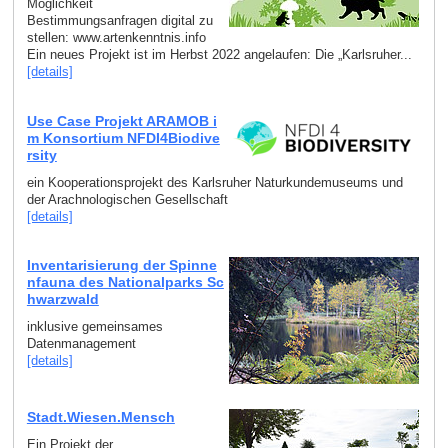
Möglichkeit
Bestimmungsanfragen digital zu
stellen: www.artenkenntnis.info
Ein neues Projekt ist im Herbst 2022 angelaufen: Die „Karlsruher...
[details]
Use Case Projekt ARAMOB i
m Konsortium NFDI4Biodive
rsity
ein Kooperationsprojekt des Karlsruher Naturkundemuseums und
der Arachnologischen Gesellschaft
[details]
Inventarisierung der Spinne
nfauna des Nationalparks Sc
hwarzwald
inklusive gemeinsames
Datenmanagement
[details]
Stadt.Wiesen.Mensch
Ein Projekt der