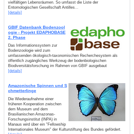
vielfältigen Lebensräumen. So umfasst die Liste der
Entomologischen Gesellschaft Antilles...
[details]
GBIF Datenbank Bodenzool
ogie - Projekt EDAPHOBASE
2. Phase
Das Informationssystem zur
Bodenzoologie wird zum
umfassenden ökologisch-taxonomischen Recherchesystem als
öffentlich zugängliches Werkzeug der bodenbiologischen
Biodiversitätsforschung im Rahmen von GBIF ausgebaut
[details]
Amazonische Spinnen und S
chmetterlinge
Die Wiederaufnahme einer
früheren Kooperation zwischen
dem Museum und dem
Brasilianischen Amazonas-
Forschungsinstitut (INPA) in
Manaus wird über ein "Fellowship
Internationales Museum" der Kulturstiftung des Bundes gefördert.