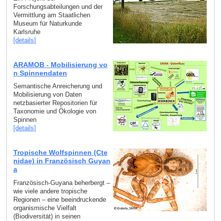
Forschungsabteilungen und der
Vermittlung am Staatlichen
Museum für Naturkunde
Karlsruhe
[details]
ARAMOB - Mobilisierung vo
n Spinnendaten
Semantische Anreicherung und
Mobilisierung von Daten
netzbasierter Repositorien für
Taxonomie und Ökologie von
Spinnen
[details]
Tropische Wolfspinnen (Cte
nidae) in Französisch Guyan
a
Französisch-Guyana beherbergt –
wie viele andere tropische
Regionen – eine beeindruckende
organismische Vielfalt
(Biodiversität) in seinen